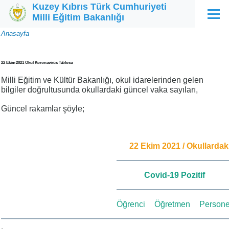
Kuzey Kıbrıs Türk Cumhuriyeti
Ana içeriğe atla
Milli Eğitim Bakanlığı
Menü
Sayfa
Anasayfa
yolu
22 Ekim 2021 Okul Koronavirüs Tablosu
Milli Eğitim ve Kültür Bakanlığı, okul idarelerinden gelen
bilgiler doğrultusunda okullardaki güncel vaka sayıları,
Güncel rakamlar şöyle;
22 Ekim 2021 / Okullarda
Covid-19 Pozitif
Öğrenci
Öğretmen
Persone