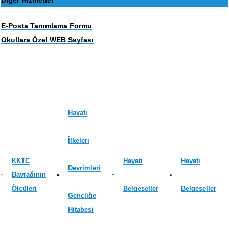
Diğer Hizmetler
E-Posta Tanımlama Formu
Okullara Özel WEB Sayfası
Hayatı
İlkeleri
KKTC
Hayatı
Hayatı
Devrimleri
Bayrağının
Ölçüleri
Belgeseller
Belgeseller
Gençliğe
Hitabesi