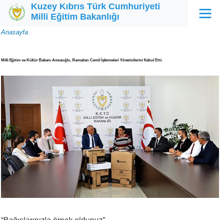
Kuzey Kıbrıs Türk Cumhuriyeti
Ana içeriğe atla
Milli Eğitim Bakanlığı
Menü
Sayfa
Anasayfa
yolu
Milli Eğitim ve Kültür Bakanı Amcaoğlu, Ramadan Cemil İşletmeleri Yöneticilerini Kabul Etti.