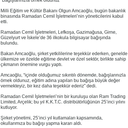
“Bağışlarınızla örnek oldunuz”
Milli Eğitim ve Kültür Bakanı Olgun Amcaoğlu, bugün bakanlık
binasında Ramadan Cemil İşletmeleri’nin yöneticilerini kabul
etti.
Ramadan Cemil İşletmeleri, Lefkoşa, Gazimağusa, Girne,
Güzelyurt ve İskele’de 36 ilkokula bilgisayar bağışında
bulundu.
Bakan Amcaoğlu, şirket yetkililerine teşekkür ederken, genelde
ülkemize ve özelde eğitime devlet ve özel sektör, birlikte sahip
çıkmanın önemine vurgu yaptı.
Amcaoğlu, “içinde olduğumuz sıkıntılı dönemde, bağışlarınızla
örnek oldunuz, eğitim adına yapılan bu bağışa büyük değer
vermekteyiz, bir kez daha teşekkür ederiz” dedi.
Ramadan Cemil İşletmeleri’nin bir kuruluşu olan Ram Trading
Limited, Arçelik; bu yıl K.K.T.C. distribütörlüğünün 25’inci yılını
kutluyor.
Şirket yönetimi, 25’inci yıl kutlamaları kapsamında,
okullarımıza bu bağışı yapma kararı aldı.