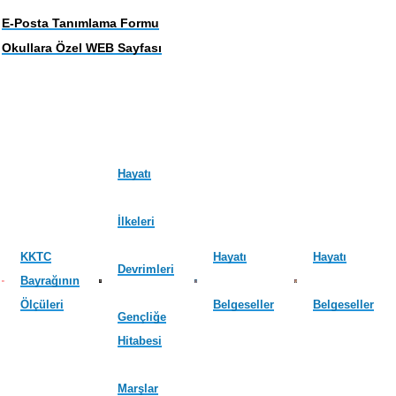
E-Posta Tanımlama Formu
Okullara Özel WEB Sayfası
Hayatı
İlkeleri
KKTC
Hayatı
Hayatı
Devrimleri
Bayrağının
Ölçüleri
Belgeseller
Belgeseller
Gençliğe
Hitabesi
Marşlar