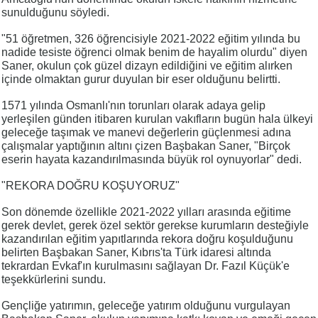
sunulduğunu söyledi.
"51 öğretmen, 326 öğrencisiyle 2021-2022 eğitim yılında bu
nadide tesiste öğrenci olmak benim de hayalim olurdu" diyen
Saner, okulun çok güzel dizayn edildiğini ve eğitim alırken
içinde olmaktan gurur duyulan bir eser olduğunu belirtti.
1571 yılında Osmanlı'nın torunları olarak adaya gelip
yerleşilen günden itibaren kurulan vakıfların bugün hala ülkeyi
geleceğe taşımak ve manevi değerlerin güçlenmesi adına
çalışmalar yaptığının altını çizen Başbakan Saner, "Birçok
eserin hayata kazandırılmasında büyük rol oynuyorlar" dedi.
"REKORA DOĞRU KOŞUYORUZ"
Son dönemde özellikle 2021-2022 yılları arasında eğitime
gerek devlet, gerek özel sektör gerekse kurumların desteğiyle
kazandırılan eğitim yapıtlarında rekora doğru koşulduğunu
belirten Başbakan Saner, Kıbrıs'ta Türk idaresi altında
tekrardan Evkaf'ın kurulmasını sağlayan Dr. Fazıl Küçük'e
teşekkürlerini sundu.
Gençliğe yatırımın, geleceğe yatırım olduğunu vurgulayan