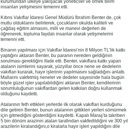
kurumundan ülkeye yakışacak yöneticiler ve örnek bilim
insanları yetişmesini temenni etti.
Kıbrıs Vakıflar İdaresi Genel Müdürü İbrahim Benter de, çok
mutlu olduklarını belirterek, çocukların okulda kaliteli ve
çağdaş eğitim almasını, milli ve manevi değerleri de
öğrenerek, topluma faydalı insanlar olarak yetişmelerini
temenni etti.
Binanın yapılması için Vakıflar İdaresi'nin 8 Milyon TL'lik katkı
yaptığını aktaran Benter, bu paranın nereden geldiğinin
sorulması gerektiğini ifade etti. Benter, vakıflara katkı yapan
ataların isimlerini sayarak, yüzyıllar önce nene ve dedelerin
vakıfları kurarak, hayır işlerinin yapılmasını sağladığını anlattı.
Mallarını vakfetmiş neneler ve dedeler sayesinde hala bugün
böyle güzel işler yapılabildiğini aktaran Benter, kendilerinin
sorumluluğunun vakıflardan gelen katkıları doğru kullanmak
olduğunu kaydetti.
Atalarının feth ettikleri yerlerde ilk olarak vakıfları kurduğunu
dile getiren Benter, bunun atalarının gittikleri yerleri sömürmek
için gitmediğini gösterdiğini kaydetti. Kapalı Maraş'ta takriben
5 bin dönüm arazinin ataları tarafından vakfedildiğini ve 300 yıl
arazilerin kiralandığını,o kiralarla hayır işleri yapıldığını dile