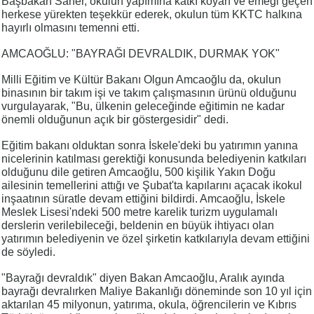
Başbakan Saner, okulun yapımına katkı koyan ve emeği geçen
herkese yürekten teşekkür ederek, okulun tüm KKTC halkına
hayırlı olmasını temenni etti.
AMCAOĞLU: "BAYRAĞI DEVRALDIK, DURMAK YOK"​
Milli Eğitim ve Kültür Bakanı Olgun Amcaoğlu da, okulun
binasının bir takım işi ve takım çalışmasının ürünü olduğunu
vurgulayarak, "Bu, ülkenin geleceğinde eğitimin ne kadar
önemli olduğunun açık bir göstergesidir" dedi.
Eğitim bakanı olduktan sonra İskele'deki bu yatırımın yanına
nicelerinin katılması gerektiği konusunda belediyenin katkıları
olduğunu dile getiren Amcaoğlu, 500 kişilik Yakın Doğu
ailesinin temellerini attığı ve Şubat'ta kapılarını açacak ikokul
inşaatının süratle devam ettiğini bildirdi. Amcaoğlu, İskele
Meslek Lisesi'ndeki 500 metre karelik turizm uygulamalı
derslerin verilebileceği, beldenin en büyük ihtiyacı olan
yatırımın belediyenin ve özel şirketin katkılarıyla devam ettiğini
de söyledi.
"Bayrağı devraldık" diyen Bakan Amcaoğlu, Aralık ayında
bayrağı devralırken Maliye Bakanlığı döneminde son 10 yıl için
aktarılan 45 milyonun, yatırıma, okula, öğrencilerin ve Kıbrıs