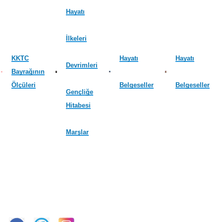
Hayatı
İlkeleri
KKTC
Hayatı
Hayatı
Devrimleri
Bayrağının
Ölçüleri
Belgeseller
Belgeseller
Gençliğe
Hitabesi
Marşlar