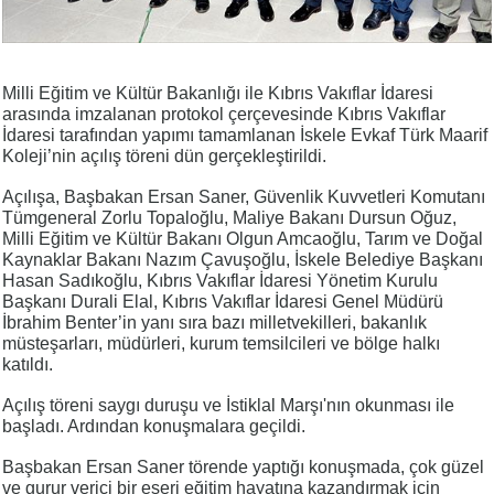
Milli Eğitim ve Kültür Bakanlığı ile Kıbrıs Vakıflar İdaresi
arasında imzalanan protokol çerçevesinde Kıbrıs Vakıflar
İdaresi tarafından yapımı tamamlanan İskele Evkaf Türk Maarif
Koleji’nin açılış töreni dün gerçekleştirildi.
Açılışa, Başbakan Ersan Saner, Güvenlik Kuvvetleri Komutanı
Tümgeneral Zorlu Topaloğlu, Maliye Bakanı Dursun Oğuz,
Milli Eğitim ve Kültür Bakanı Olgun Amcaoğlu, Tarım ve Doğal
Kaynaklar Bakanı Nazım Çavuşoğlu, İskele Belediye Başkanı
Hasan Sadıkoğlu, Kıbrıs Vakıflar İdaresi Yönetim Kurulu
Başkanı Durali Elal, Kıbrıs Vakıflar İdaresi Genel Müdürü
İbrahim Benter’in yanı sıra bazı milletvekilleri, bakanlık
müsteşarları, müdürleri, kurum temsilcileri ve bölge halkı
katıldı.
Açılış töreni saygı duruşu ve İstiklal Marşı'nın okunması ile
başladı. Ardından konuşmalara geçildi.
Başbakan Ersan Saner törende yaptığı konuşmada, çok güzel
ve gurur verici bir eseri eğitim hayatına kazandırmak için