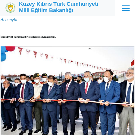
Kuzey Kıbrıs Türk Cumhuriyeti
Ana içeriğe atla
Milli Eğitim Bakanlığı
Menü
Sayfa
Anasayfa
yolu
İskele Evkaf Türk Maarif Koleji Eğitime Kazandırıldı.