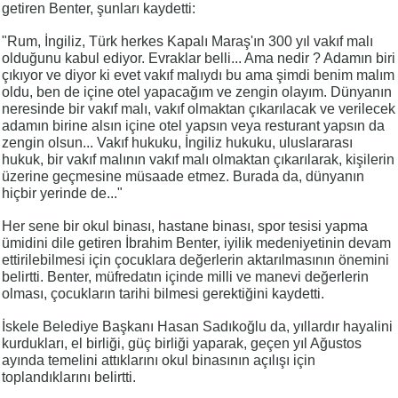
getiren Benter, şunları kaydetti:
"Rum, İngiliz, Türk herkes Kapalı Maraş'ın 300 yıl vakıf malı
olduğunu kabul ediyor. Evraklar belli... Ama nedir ? Adamın biri
çıkıyor ve diyor ki evet vakıf malıydı bu ama şimdi benim malım
oldu, ben de içine otel yapacağım ve zengin olayım. Dünyanın
neresinde bir vakıf malı, vakıf olmaktan çıkarılacak ve verilecek
adamın birine alsın içine otel yapsın veya resturant yapsın da
zengin olsun... Vakıf hukuku, İngiliz hukuku, uluslararası
hukuk, bir vakıf malının vakıf malı olmaktan çıkarılarak, kişilerin
üzerine geçmesine müsaade etmez. Burada da, dünyanın
hiçbir yerinde de..."
Her sene bir okul binası, hastane binası, spor tesisi yapma
ümidini dile getiren İbrahim Benter, iyilik medeniyetinin devam
ettirilebilmesi için çocuklara değerlerin aktarılmasının önemini
belirtti. Benter, müfredatın içinde milli ve manevi değerlerin
olması, çocukların tarihi bilmesi gerektiğini kaydetti.
İskele Belediye Başkanı Hasan Sadıkoğlu da, yıllardır hayalini
kurdukları, el birliği, güç birliği yaparak, geçen yıl Ağustos
ayında temelini attıklarını okul binasının açılışı için
toplandıklarını belirtti.