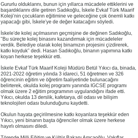
Gururlu olduklarını, bunun için yıllarca mücadele ettiklerini ve
başardıklarını dile getiren Sadıkoğlu, İskele Evkaf Türk Maarif
Koleji'nin çocukların eğitimine ve geleceğine çok önemli katkı
yapacağı gibi, İskele'ye de değer katacağını söyledi.
İskele'de kolej açılmasının geçmişine de değinen Sadıkoğlu,
"Bu süreçte kolej binasını kazandırmak için mücadeleler
verdik. Belediye olarak kolej binamızın projesini çizdirerek,
katkı koyduk" dedi. Hasan Sadıkoğlu, binanın yapımına katkı
koyan herkese teşekkür etti.
İskele Evkaf Türk Maarif Koleji Müdürü Betül Yıkıcı da, binada,
2021-2022 öğretim yılında 3 idareci, 51 öğretmen ve 326
öğrencinin eğitim ve öğretim faaliyetinde bulunacağını
belirterek, okulda kolej programı yanında IGCSE programı
olmak üzere 2 eğitim programının uygulandığını ifade etti.
Yıkıcı, okulda 13 derslik, kafetarya, dil odası ve bilişim
teknolojileri odası bulunduğunu kaydetti.
Okulun hayata geçirilmesine katkı koyanlara teşekkür eden
Yıkıcı, yeni binanın başta öğrenciler olmak üzere herkese
hayırlı olmasını diledi.
Törende Milli Eğitim ve Kültür Bakanı Amcaoğlu, Vakıflar