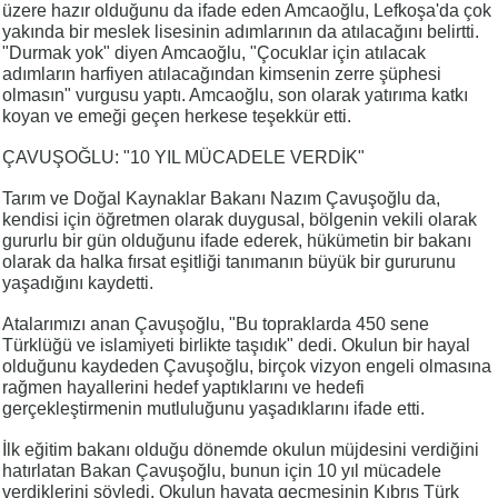
üzere hazır olduğunu da ifade eden Amcaoğlu, Lefkoşa'da çok
yakında bir meslek lisesinin adımlarının da atılacağını belirtti.
"Durmak yok" diyen Amcaoğlu, "Çocuklar için atılacak
adımların harfiyen atılacağından kimsenin zerre şüphesi
olmasın" vurgusu yaptı. Amcaoğlu, son olarak yatırıma katkı
koyan ve emeği geçen herkese teşekkür etti.
ÇAVUŞOĞLU: "10 YIL MÜCADELE VERDİK"
Tarım ve Doğal Kaynaklar Bakanı Nazım Çavuşoğlu da,
kendisi için öğretmen olarak duygusal, bölgenin vekili olarak
gururlu bir gün olduğunu ifade ederek, hükümetin bir bakanı
olarak da halka fırsat eşitliği tanımanın büyük bir gururunu
yaşadığını kaydetti.
Atalarımızı anan Çavuşoğlu, "Bu topraklarda 450 sene
Türklüğü ve islamiyeti birlikte taşıdık" dedi. Okulun bir hayal
olduğunu kaydeden Çavuşoğlu, birçok vizyon engeli olmasına
rağmen hayallerini hedef yaptıklarını ve hedefi
gerçekleştirmenin mutluluğunu yaşadıklarını ifade etti.
İlk eğitim bakanı olduğu dönemde okulun müjdesini verdiğini
hatırlatan Bakan Çavuşoğlu, bunun için 10 yıl mücadele
verdiklerini söyledi. Okulun hayata geçmesinin Kıbrıs Türk