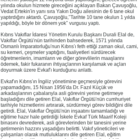
yılında okulun hizmete gireceğini açıklayan Bakan Çavuşoğlu,
Vedat Ertekin'in yanı sıra Yakın Doğu ailesinin de 6 tane okul
yaptırdığını aktardı. Çavuşoğlu,"Tarihte 10 tane okulun 1 yılda
yapıldığı, böyle bir dönem yok" vurgusu yaptı.
Kıbrıs Vakıflar İdaresi Yönetim Kurulu Başkanı Durali Elal de,
Vakıflar Örgütü'nün tarihinden bahsederek, 1571 yılında
Osmanlı İmparatorluğu'nun Kıbrıs'ı feth ettiği zaman okul, cami,
su kemeri, çeşmeler yaptığını, faaliyetleri sürdürecek
öğretmenlerin, imamların ve diğer görevlilerin maaşlarını
ödemek, fakir fukaranın ihtiyaçlarının karşılamak ve açları
doyurmak üzere Evkaf'ı kurduğunu anlattı.
Evkaf'ın Kıbrıs'ın İngiliz yönetimine geçmesiyle görevini
yapamadığını, 15 Nisan 1956'da Dr. Fazıl Küçük ve
arkadaşlarının çabalarıyla asli görevini yerine getirmeye
başladığını dile getiren Elal, Vakıflar Örgütü'nün cumhuriyet
tarihiyle hizmetlerini artırarak, sürdürmeyi görev bildiğini dile
getirdi. Elal, Vakıflar Örgütü'nün inşaatını tamamladığı ve
eğitime hazır hale getirdiği İskele Evkaf Türk Maarif Koleji
binasını devrederek, asli görevlerinden bir tanesini yerine
getirmenin hazzını yaşadığını belirtti. Vakıf yöneticileri ve
çalışanları olarak mutluluklarını dile getiren Elal, eğitim