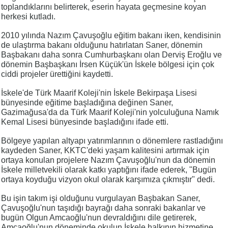
toplandıklarını belirterek, eserin hayata geçmesine koyan
herkesi kutladı.
2010 yılında Nazım Çavuşoğlu eğitim bakanı iken, kendisinin
de ulaştırma bakanı olduğunu hatırlatan Saner, dönemin
Başbakanı daha sonra Cumhurbaşkanı olan Derviş Eroğlu ve
dönemin Başbaşkanı İrsen Küçük'ün İskele bölgesi için çok
ciddi projeler ürettiğini kaydetti.
İskele'de Türk Maarif Koleji'nin İskele Bekirpaşa Lisesi
bünyesinde eğitime başladığına değinen Saner,
Gazimağusa'da da Türk Maarif Koleji'nin yolculuğuna Namık
Kemal Lisesi bünyesinde başladığını ifade etti.
Bölgeye yapılan altyapı yatırımlarının o dönemlere rastladığını
kaydeden Saner, KKTC'deki yaşam kalitesini artırmak için
ortaya konulan projelere Nazım Çavuşoğlu'nun da dönemin
İskele milletvekili olarak katkı yaptığını ifade ederek, "Bugün
ortaya koyduğu vizyon okul olarak karşımıza çıkmıştır" dedi.
Bu işin takım işi olduğunu vurgulayan Başbakan Saner,
Çavuşoğlu'nun taşıdığı bayrağı daha sonraki bakanlar ve
bugün Olgun Amcaoğlu'nun devraldığını dile getirerek,
Amcaoğlu'nun döneminde okulun İskele halkının hizmetine