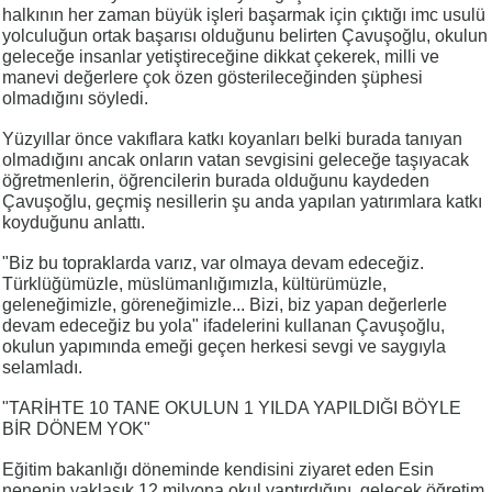
halkının her zaman büyük işleri başarmak için çıktığı imc usulü
yolculuğun ortak başarısı olduğunu belirten Çavuşoğlu, okulun
geleceğe insanlar yetiştireceğine dikkat çekerek, milli ve
manevi değerlere çok özen gösterileceğinden şüphesi
olmadığını söyledi.
Yüzyıllar önce vakıflara katkı koyanları belki burada tanıyan
olmadığını ancak onların vatan sevgisini geleceğe taşıyacak
öğretmenlerin, öğrencilerin burada olduğunu kaydeden
Çavuşoğlu, geçmiş nesillerin şu anda yapılan yatırımlara katkı
koyduğunu anlattı.
"Biz bu topraklarda varız, var olmaya devam edeceğiz.
Türklüğümüzle, müslümanlığımızla, kültürümüzle,
geleneğimizle, göreneğimizle... Bizi, biz yapan değerlerle
devam edeceğiz bu yola" ifadelerini kullanan Çavuşoğlu,
okulun yapımında emeği geçen herkesi sevgi ve saygıyla
selamladı.
"TARİHTE 10 TANE OKULUN 1 YILDA YAPILDIĞI BÖYLE
BİR DÖNEM YOK"
Eğitim bakanlığı döneminde kendisini ziyaret eden Esin
nenenin yaklaşık 12 milyona okul yaptırdığını, gelecek öğretim