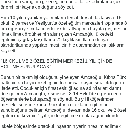
Türkü'nün varlığının geleceğine dair atılacak adımlarda çok
önemli bir kaynak olduğunu söyledi.
Son 10 yılda yapılan yatırımların fersah fersah fazlasıyla, 16
okul, Ziyamet ve Yeşilyurt'ta özel eğitim merkezleri toplamda 8
bin öğrenciye mukabil edecek bir altyapının hayata geçmesini
ilmek ilmek ördüklerinin altını çizen Amcaoğlu, ülkedeki
eğitimin çağdaş koşullarda 25 kişilik sınıflarda dünya
standartlarında yapılabilmesi için hiç usanmadan çalıştıklarını
kaydetti.
"16 OKUL VE 2 ÖZEL EĞİTİM MERKEZİ 1 YIL İÇİNDE
EĞİTİME SUNULACAK"
Bunun bir takım işi olduğunu yineleyen Amcaoğlu, Kıbrıs Türk
halkının en büyük özelliğinin toplumsal dayanışma olduğunu
ifade etti. Çocuklar için fırsat eşitliği adına adımlar attıklarını
dile getiren Amcaoğlu, kısmetse 13-14 Eylül'de öğrencilerin
öğretmenlerle buluşacağını söyledi. Bu yıl ilköğretimden
meslek liselerine kadar 9 okulun çocukların eğitimine
sunulduğunu belirten Amcaoğlu, devamında 16 okul ve 2 özel
eğitim merkezinin 1 yıl içinde eğitime sunulacağını bildirdi.
İskele bölgesinde ortaokul inşaatının yerinin teslim edilmek