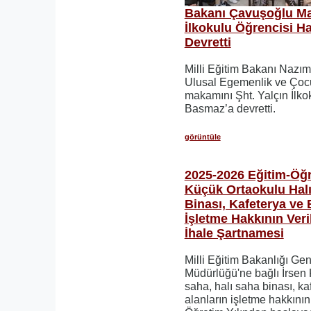
Bakanı Çavuşoğlu Ma
İlkokulu Öğrencisi 
Devretti
Milli Eğitim Bakanı Nazı
Ulusal Egemenlik ve Çoc
makamını Şht. Yalçın İlko
Basmaz’a devretti.
görüntüle
2025-2026 Eğitim-Öğre
Küçük Ortaokulu Halı
Binası, Kafeterya ve 
İşletme Hakkının Veri
İhale Şartnamesi
Milli Eğitim Bakanlığı Ge
Müdürlüğü'ne bağlı İrsen 
saha, halı saha binası, ka
alanların işletme hakkını