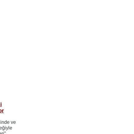
i
or
iğinde ve
eğiyle
ri”