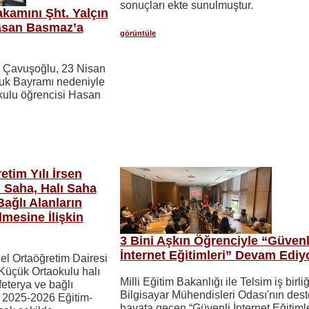
sonuçları ekte sunulmuştur.
kamını Şht. Yalçın
Hasan Basmaz’a
görüntüle
m Çavuşoğlu, 23 Nisan
uk Bayramı nedeniyle
kulu öğrencisi Hasan
tim Yılı İrsen
 Saha, Halı Saha
Bağlı Alanların
lmesine İlişkin
3 Bini Aşkın Öğrenciyle “Güvenl
İnternet Eğitimleri” Devam Ediy
nel Ortaöğretim Dairesi
Küçük Ortaokulu halı
Milli Eğitim Bakanlığı ile Telsim iş birl
feterya ve bağlı
Bilgisayar Mühendisleri Odası'nın dest
n 2025-2026 Eğitim-
hayata geçen “Güvenli İnternet Eğitimle