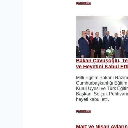
görüntüle
Bakan Çavuşoğlu, Te
ve Heyetini Kabul Ett
Milli Eğitim Bakanı Nazı
Cumhurbaşkanlığı Eğitim v
Kurul Üyesi ve Türk Eğit
Başkanı Selçuk Pehlivano
heyeti kabul etti.
görüntüle
Mart ve Nisan Ayların