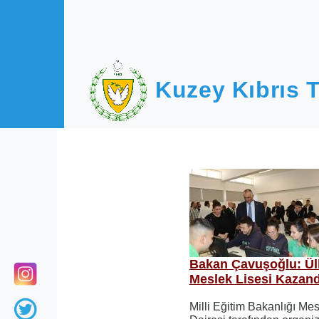
Ana içeriğe atla
Kuzey Kıbrıs T
Bakan Çavuşoğlu: Ülk
Meslek Lisesi Kazand
Milli Eğitim Bakanlığı Me