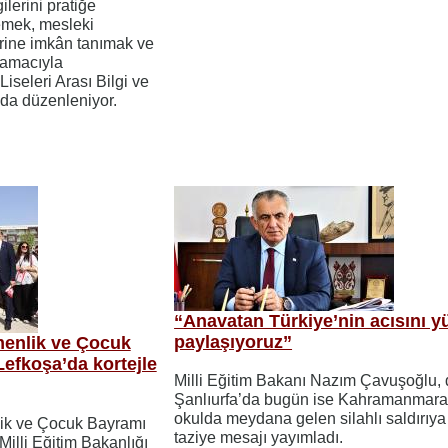
ilerini pratiğe
emek, mesleki
lerine imkân tanımak ve
 amacıyla
iseleri Arası Bilgi ve
 da düzenleniyor.
“Anavatan Türkiye’nin acısını y
paylaşıyoruz”
menlik ve Çocuk
Lefkoşa’da kortejle
Milli Eğitim Bakanı Nazım Çavuşoğlu,
Şanlıurfa’da bugün ise Kahramanmaraş
okulda meydana gelen silahlı saldırıya 
ik ve Çocuk Bayramı
taziye mesajı yayımladı.
Milli Eğitim Bakanlığı