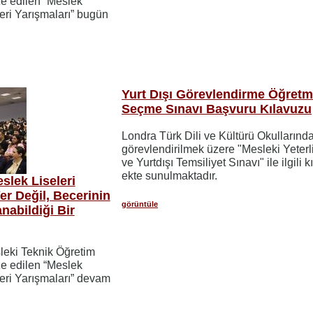
ze edilen “Meslek
ceri Yarışmaları” bugün
Yurt Dışı Görevlendirme Öğret
Seçme Sınavı Başvuru Kılavuzu
Londra Türk Dili ve Kültürü Okullarınd
görevlendirilmek üzere "Mesleki Yeterli
ve Yurtdışı Temsiliyet Sınavı" ile ilgili k
ekte sunulmaktadır.
lek Liseleri
er Değil, Becerinin
görüntüle
nabildiği Bir
sleki Teknik Öğretim
ze edilen “Meslek
ceri Yarışmaları” devam