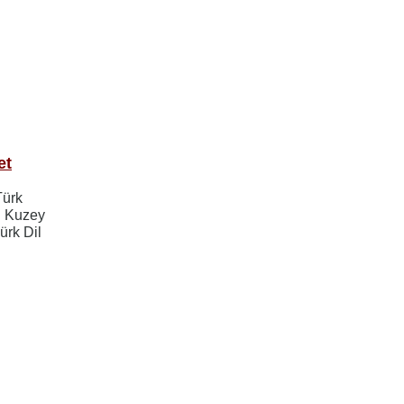
et
Türk
n Kuzey
ürk Dil