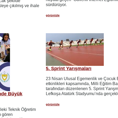
cak şekilde
sürdürüyor.
leye çıkılmış ve ihale
görüntüle
5. Sprint Yarışmaları
23 Nisan Ulusal Egemenlik ve Çocuk 
etkinlikleri kapsamında, Milli Eğitim Ba
tarafından düzenlenen 5. Sprint Yarışm
imde Büyük
Lefkoşa Atatürk Stadyumu’nda gerçekleş
görüntüle
sleki Teknik Öğretim
m gören