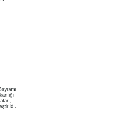
Bayramı
kanlığı
aları,
tirildi.