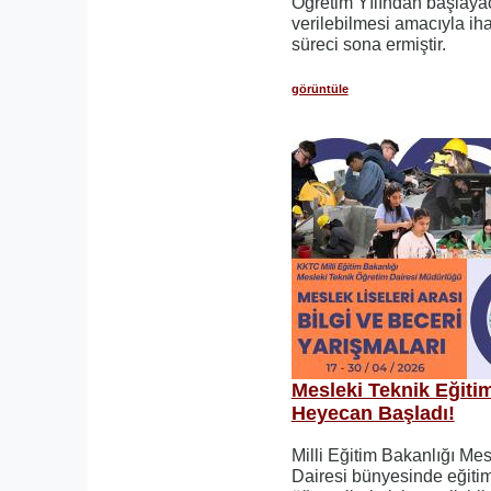
Öğretim Yılından başlaya
verilebilmesi amacıyla iha
süreci sona ermiştir.
görüntüle
Mesleki Teknik Eğit
Heyecan Başladı!
Milli Eğitim Bakanlığı Me
Dairesi bünyesinde eğiti