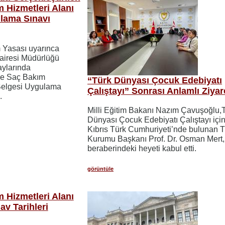
 Hizmetleri Alanı
ulama Sınavı
m Yasası uyarınca
airesi Müdürlüğü
aylarında
 ve Saç Bakım
“Türk Dünyası Çocuk Edebiyatı
 Belgesi Uygulama
Çalıştayı” Sonrası Anlamlı Ziyar
.
Milli Eğitim Bakanı Nazım Çavuşoğlu,
Dünyası Çocuk Edebiyatı Çalıştayı içi
Kıbrıs Türk Cumhuriyeti’nde bulunan T
Kurumu Başkanı Prof. Dr. Osman Mert,
beraberindeki heyeti kabul etti.
görüntüle
 Hizmetleri Alanı
av Tarihleri