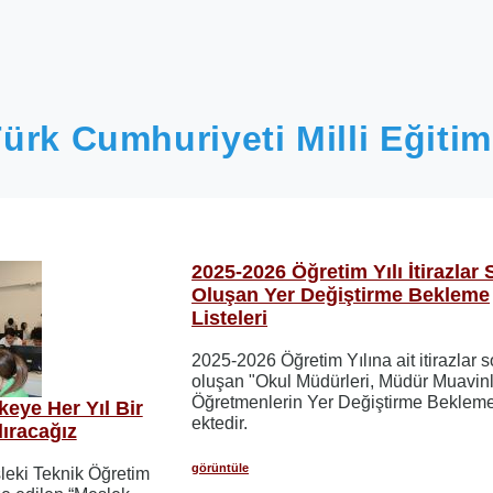
ürk Cumhuriyeti Milli Eğitim
2025-2026 Öğretim Yılı İtirazlar 
Oluşan Yer Değiştirme Bekleme
Listeleri
2025-2026 Öğretim Yılına ait itirazlar 
oluşan "Okul Müdürleri, Müdür Muavinl
Öğretmenlerin Yer Değiştirme Bekleme 
eye Her Yıl Bir
ektedir.
ıracağız
görüntüle
sleki Teknik Öğretim