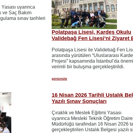
i Yasası uyarınca
ik ve Saç Bakım
ygulama sınav tarihleri
Polatpaşa Lisesi, Kardeş Okulu
Validebağ Fen Lisesi’ni Ziyaret E
Polatpaşa Lisesi ile Validebağ Fen Lis
arasında yürütülen “Uluslararası Kard
Projesi” kapsamında İstanbul’da öneml
verimli bir buluşma gerçekleştirildi.
görüntüle
16 Nisan 2026 Tarihli Ustalık Be
Yazılı Sınav Sonuçları
Çıraklık ve Meslek Eğitimi Yasası
uyarınca Mesleki Teknik Öğretim Daire
Müdürlüğü tarafından 16 Nisan 2026 ta
gerçekleştirilen Ustalık Belgesi yazılı 