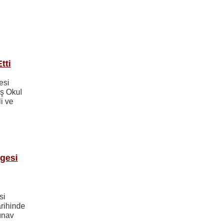
tti
esi
eş Okul
i ve
lgesi
si
rihinde
sınav