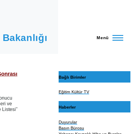
 Bakanlığı
Menü
Sonrası
Bağlı Birimler
Eğitim Kültür TV
sonucu
eri ve
Haberler
Listesi"
Duyurular
Basın Bürosu
Yabancı Kaynaklı Hibe ve Burslar