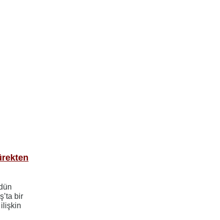
ürekten
 dün
’ta bir
ilişkin