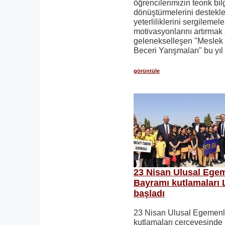
öğrencilerimizin teorik bilg
dönüştürmelerini destekl
yeterliliklerini sergileme
motivasyonlarını artırmak
gelenekselleşen "Meslek L
Beceri Yarışmaları" bu yıl
görüntüle
23 Nisan Ulusal Ege
Bayramı kutlamaları 
başladı
23 Nisan Ulusal Egemenl
kutlamaları çerçevesinde 