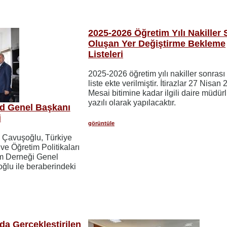
2025-2026 Öğretim Yılı Nakiller 
Oluşan Yer Değiştirme Bekleme
Listeleri
2025-2026 öğretim yılı nakiller sonrası
liste ekte verilmiştir. İtirazlar 27 Nisan
Mesai bitimine kadar ilgili daire müdür
yazılı olarak yapılacaktır.
d Genel Başkanı
i
görüntüle
m Çavuşoğlu, Türkiye
e Öğretim Politikaları
im Derneği Genel
ğlu ile beraberindeki
da Gerçekleştirilen