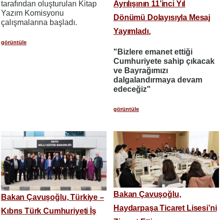
Ayrılışının 11’inci Yıl
tarafından oluşturulan Kitap
Yazım Komisyonu
Dönümü Dolayısıyla Mesaj
çalışmalarına başladı.
Yayımladı.
görüntüle
"Bizlere emanet ettiği
Cumhuriyete sahip çıkacak
ve Bayrağımızı
dalgalandırmaya devam
edeceğiz"
görüntüle
Bakan Çavuşoğlu,
Bakan Çavuşoğlu, Türkiye –
Haydarpaşa Ticaret Lisesi’ni
Kıbrıs Türk Cumhuriyeti İş