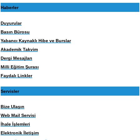
Haberler
Duyurular
Basın Bürosu
Yabancı Kaynaklı Hibe ve Burslar
Akademik Takvim
Dergi Mesajları
Milli Eğitim Şurası
Faydalı Linkler
Servisler
Bize Ulaşın
Web Mail Servisi
İhale İşlemleri
Elektronik İletişim