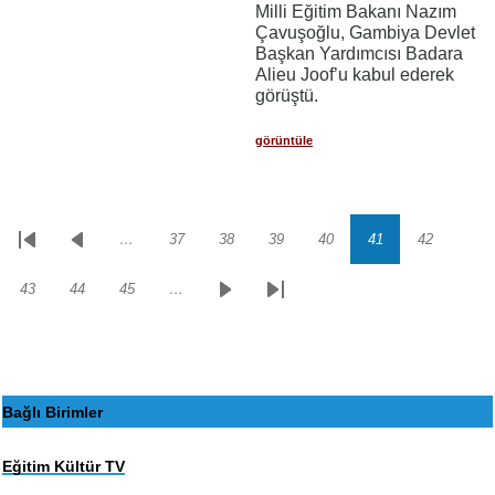
Milli Eğitim Bakanı Nazım
Çavuşoğlu, Gambiya Devlet
Başkan Yardımcısı Badara
Alieu Joof’u kabul ederek
görüştü.
görüntüle
…
37
38
39
40
41
42
Sayfalama
İlk
Önceki
Sayfa
Sayfa
Sayfa
Sayfa
Sayfa
Sayfa
sayfa
sayfa
43
44
45
…
Sayfa
Sayfa
Sayfa
Sonraki
Son
sayfa
sayfa
Bağlı Birimler
Eğitim Kültür TV