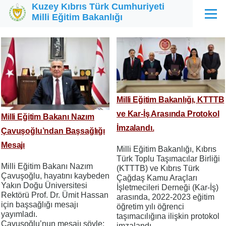
Kuzey Kıbrıs Türk Cumhuriyeti
Ana içeriğe atla
Milli Eğitim Bakanlığı
Menü
Milli Eğitim Bakanlığı, KTTTB
ve Kar-İş Arasında Protokol
Milli Eğitim Bakanı Nazım
İmzalandı.
Çavuşoğlu’ndan Başsağlığı
Mesajı
Milli Eğitim Bakanlığı, Kıbrıs
Türk Toplu Taşımacılar Birliği
Milli Eğitim Bakanı Nazım
(KTTTB) ve Kıbrıs Türk
Çavuşoğlu, hayatını kaybeden
Çağdaş Kamu Araçları
Yakın Doğu Üniversitesi
İşletmecileri Derneği (Kar-İş)
Rektörü Prof. Dr. Ümit Hassan
arasında, 2022-2023 eğitim
için başsağlığı mesajı
öğretim yılı öğrenci
yayımladı.
taşımacılığına ilişkin protokol
Çavuşoğlu’nun mesajı şöyle;
imzalandı.