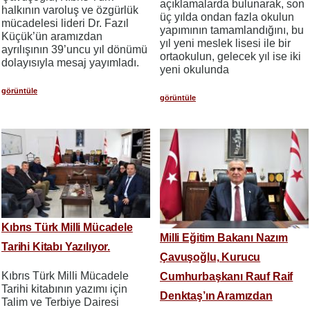
açıklamalarda bulunarak, son
halkının varoluş ve özgürlük
üç yılda ondan fazla okulun
mücadelesi lideri Dr. Fazıl
yapımının tamamlandığını, bu
Küçük’ün aramızdan
yıl yeni meslek lisesi ile bir
ayrılışının 39’uncu yıl dönümü
ortaokulun, gelecek yıl ise iki
dolayısıyla mesaj yayımladı.
yeni okulunda
görüntüle
görüntüle
Kıbrıs Türk Milli Mücadele
Milli Eğitim Bakanı Nazım
Tarihi Kitabı Yazılıyor.
Çavuşoğlu, Kurucu
Kıbrıs Türk Milli Mücadele
Cumhurbaşkanı Rauf Raif
Tarihi kitabının yazımı için
Denktaş’ın Aramızdan
Talim ve Terbiye Dairesi