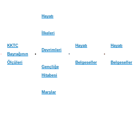
Hayatı
İlkeleri
KKTC
Hayatı
Hayatı
Devrimleri
Bayrağının
Ölçüleri
Belgeseller
Belgeseller
Gençliğe
Hitabesi
Marşlar