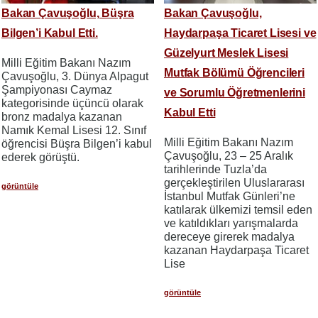
Bakan Çavuşoğlu, Büşra
Bakan Çavuşoğlu,
Bilgen’i Kabul Etti.
Haydarpaşa Ticaret Lisesi ve
Güzelyurt Meslek Lisesi
Milli Eğitim Bakanı Nazım
Mutfak Bölümü Öğrencileri
Çavuşoğlu, 3. Dünya Alpagut
Şampiyonası Caymaz
ve Sorumlu Öğretmenlerini
kategorisinde üçüncü olarak
Kabul Etti
bronz madalya kazanan
Namık Kemal Lisesi 12. Sınıf
Milli Eğitim Bakanı Nazım
öğrencisi Büşra Bilgen’i kabul
Çavuşoğlu, 23 – 25 Aralık
ederek görüştü.
tarihlerinde Tuzla’da
gerçekleştirilen Uluslararası
görüntüle
İstanbul Mutfak Günleri’ne
katılarak ülkemizi temsil eden
ve katıldıkları yarışmalarda
dereceye girerek madalya
kazanan Haydarpaşa Ticaret
Lise
görüntüle