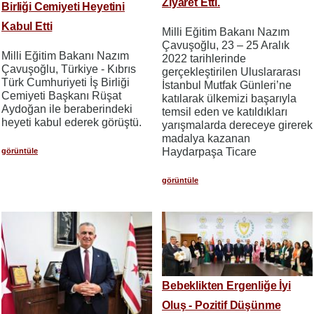
Ziyaret Etti.
Birliği Cemiyeti Heyetini
Kabul Etti
Milli Eğitim Bakanı Nazım
Çavuşoğlu, 23 – 25 Aralık
Milli Eğitim Bakanı Nazım
2022 tarihlerinde
Çavuşoğlu, Türkiye - Kıbrıs
gerçekleştirilen Uluslararası
Türk Cumhuriyeti İş Birliği
İstanbul Mutfak Günleri’ne
Cemiyeti Başkanı Rüşat
katılarak ülkemizi başarıyla
Aydoğan ile beraberindeki
temsil eden ve katıldıkları
heyeti kabul ederek görüştü.
yarışmalarda dereceye girerek
madalya kazanan
Haydarpaşa Ticare
görüntüle
görüntüle
Bebeklikten Ergenliğe İyi
Oluş - Pozitif Düşünme