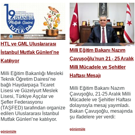
HTL ve GML Uluslararası
Milli Eğitim Bakanı Nazım
İstanbul Mutfak Günleri’ne
Çavuşoğlu’nun 21 - 25 Aralık
Katılıyor
Milli Mücadele ve Şehitler
Milli Eğitim Bakanlığı Mesleki
Haftası Mesajı
Teknik Öğretim Dairesi’ne
bağlı Haydarpaşa Ticaret
Milli Eğitim Bakanı Nazım
Lisesi ve Güzelyurt Meslek
Çavuşoğlu, 21-25 Aralık Milli
Lisesi, Türkiye Aşçılar ve
Mücadele ve Şehitler Haftası
Şefler Federasyonu
dolayısıyla mesaj yayımladı.
(TAŞFED) tarafından organize
Bakan Çavuşoğlu, mesajında
edilen Uluslararası İstanbul
şu ifadelere yer verdi:
Mutfak Günleri’ne katılıyor.
görüntüle
görüntüle