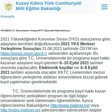
Kuzey Kıbrıs Türk Cumhuriyeti
Ana içeriğe atla
Milli Eğitim Bakanlığı
Menü
Sayfa
Anasayfa
yolu
YKS 2021 İle T.C. Üniversitelerine Yerleşen KKTC Öğrencileri Hakkında Duyuru
2021 Yükseköğretim Kurumları Sınavı (YKS) sonuçlarına göre,
adayların tercihleri doğrultusunda
2021 YKS Merkezi
Yerleştirme Sonuçları
31.08.2021 tarihinde ÖSYM’nin
https://sonuc.osym.gov.tr
adresinden açıklanmıştır. Bu
sonuçlara göre T.C. Üniversitelerinde bir programa kayıt hakkı
kazanan adayların kayıt işlemleri
6–10 Eylül 2021
tarihleri
arasında yapılacaktır.
Elektronik kayıtlar
ise
4–8 Eylül
2021
tarihleri arasında olacaktır. KKTC Liselerinden mezun
öğrencilerin yerleştirme aldıkları üniversitelere bizzat giderek
kayıt yaptırmaları gerekmektedir.
T.C. Üniversitelerinde bir programa kayıt hakkı kazan
öğrencilerimiz yerleştikleri program ile ilgili bilgiyi
üniversitelerin web sitelerinden öğrenebilirler. Ayrıca
öğrencilerimiz Bakanlığımız
http://www.mebnet.net
veya
http://yobis.mebnet.net
adreslerinden edinecekleri bilgiler