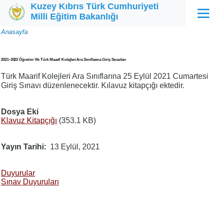
Kuzey Kıbrıs Türk Cumhuriyeti
Ana içeriğe atla
Milli Eğitim Bakanlığı
Menü
Sayfa
Anasayfa
yolu
2021–2022 Öğretim Yılı Türk Maarif Kolejleri Ara Sınıflarına Giriş Sınavları
Türk Maarif Kolejleri Ara Sınıflarına 25 Eylül 2021 Cumartesi
Giriş Sınavı düzenlenecektir. Kılavuz kitapçığı ektedir.
Dosya Eki
Klavuz Kitapçığı
(353.1 KB)
Yayın Tarihi
13 Eylül, 2021
Duyurular
Sınav Duyuruları