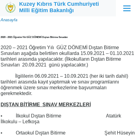
Kuzey Kıbrıs Türk Cumhuriyeti
Ana içeriğe atla
Milli Eğitim Bakanlığı
Menü
Sayfa
Anasayfa
yolu
2020 – 2021 Öğretim Yılı GÜZ DÖNEMİ Dıştan Bitirme Sınavları
2020 – 2021 Öğretim Yılı GÜZ DÖNEMİ Dıştan Bitirme
Sınavları aşağıda belirtilen okullarda 15.09.2021 – 01.10.2021
tarihleri arasında yapılacaktır. (İlkokulların Dıştan Bitirme
Sınavları 20.09.2021 günü yapılacaktır.)
İlgililerin 06.09.2021 – 10.09.2021 (her iki tarih dahil)
tarihleri arasında kayıt yaptırmak ve sınav programlarını
öğrenmek üzere sınav merkezlerine başvurmaları
gerekmektedir.
DIŞTAN BİTİRME SINAV MERKEZLERİ
• İlkokul Dıştan Bitirme Atatürk
İlkokulu – Lefkoşa
• Ortaokul Dıştan Bitirme Şehit Hüseyin