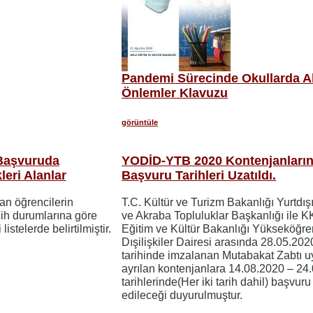
Pandemi Sürecinde Okullarda A
Önlemler Klavuzu
görüntüle
 Başvuruda
YODİD-YTB 2020 Kontenjanları
leri Alanlar
Başvuru Tarihleri Uzatıldı.
an öğrencilerin
T.C. Kültür ve Turizm Bakanlığı Yurtdış
cih durumlarına göre
ve Akraba Topluluklar Başkanlığı ile K
listelerde belirtilmiştir.
Eğitim ve Kültür Bakanlığı Yükseköğr
Dışilişkiler Dairesi arasında 28.05.202
tarihinde imzalanan Mutabakat Zabtı u
ayrılan kontenjanlara 14.08.2020 – 24
tarihlerinde(Her iki tarih dahil) başvuru
edileceği duyurulmuştur.