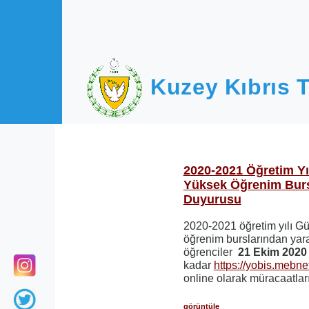
Ana içeriğe atla
Kuzey Kıbrıs T
2020-2021 Öğretim Y
Yüksek Öğrenim Burs
Duyurusu
2020-2021 öğretim yılı 
öğrenim burslarından yar
öğrenciler
21 Ekim 202
kadar
https://yobis.mebne
online olarak müracaatların
görüntüle