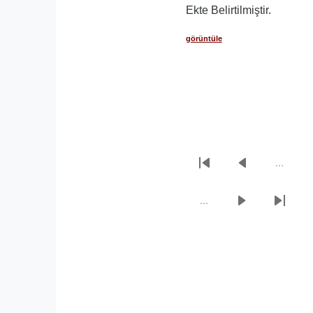
Ekte Belirtilmiştir.
görüntüle
…
Sayfalama
İlk
Önceki
sayfa
sayfa
…
Sonraki
Son
sayfa
sayfa