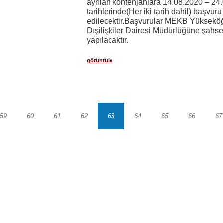
ayrılan kontenjanlara 14.08.2020 – 24
tarihlerinde(Her iki tarih dahil) başvuru
edilecektir.Başvurular MEKB Yüksekö
Dışilişkiler Dairesi Müdürlüğüne şahs
yapılacaktır.
görüntüle
59
60
61
62
63
64
65
66
67
Sayfa
Sayfa
Sayfa
Sayfa
Sayfa
Sayfa
Sayfa
Sayfa
S