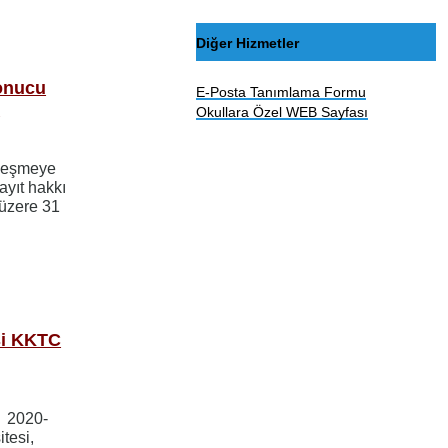
Diğer Hizmetler
sonucu
E-Posta Tanımlama Formu
k
Okullara Özel WEB Sayfası
rleşmeye
ayıt hakkı
 üzere 31
si KKTC
e 2020-
itesi,