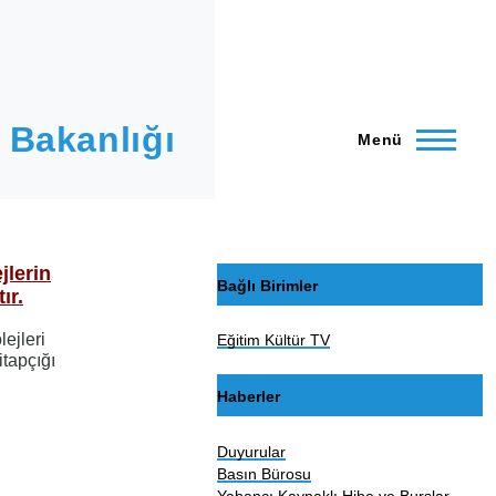
 Bakanlığı
Menü
jlerin
Bağlı Birimler
ır.
ejleri
Eğitim Kültür TV
itapçığı
Haberler
Duyurular
Basın Bürosu
Yabancı Kaynaklı Hibe ve Burslar