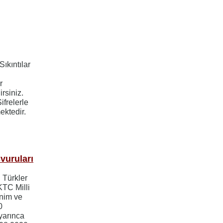
ıkıntılar
r
rsiniz.
frelerle
ektedir.
vuruları
ı Türkler
KTC Milli
enim ve
0
yarınca