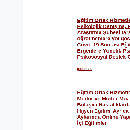
Eğitim Ortak Hizmetle
Psikolojik Danışma, 
Araştırma Şubesi tar
öğretmenlere yol gös
Covid 19 Sonrası Eğ
Ergenlere Yönelik Psi
Psikososyal Destek 
görüntüle
Eğitim Ortak Hizmetle
Müdür ve Müdür Muav
Bulaşıcı Hastalıklar
Hijyen Eğitimi Ayrıca
Aylarında Online Yap
İçi Eğitimler