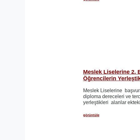
Meslek Liselerine 2.
Öğrencilerin Yerleştik
Meslek Liselerine başvur
diploma dereceleri ve ter
yerleştikleri alanlar ekteki 
görüntüle