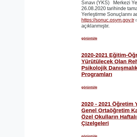
Sınavı (YKS) Merkezi Yer
26.08.2020 tarihinde tama
Yerleştirme Sonuçlarını 
https://sonuc.osym.gov.tr
açıklanmıştır.
görüntüle
2020-2021 Eğitim-Öğr
Yürütülecek Olan Reh
Psikolojik Danışmalı
Programları
görüntüle
2020 - 2021 Öğretim Y
Genel Ortaöğretim K
Özel Okulların Haftal
Çizelgeleri
görüntüle