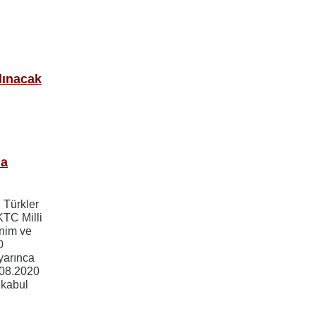
lınacak
na
ı Türkler
KTC Milli
enim ve
0
yarınca
.08.2020
 kabul