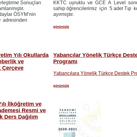
leştirme Sonuçları
KKTC uyruklu ve GCE A Level sonu
mlanmıştır.
sahip öğrencilerimiz için 5 adet Tıp k
adaylar ÖSYM’nin
ayırmıştır.
adresinden
görüntüle
etim Yılı Okullarda
Yabancılar Yönelik Türkçe Dest
berlik ve
Programı
k Çerçeve
Yabancılara Yönelik Türkçe Destek Pr
görüntüle
ılı İlköğretim ve
ademesi Resmi ve
ık Ders Dağılım