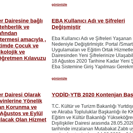
görüntüle
r Dairesine bağlı
EBA Kullanıcı Adı ve Şifreleri
Rehberlik ve
Değişmiştir
afından
Eba Kullanıcı Adı ve Şifreleri Yaşanan S
termesi amacıyla ,
Nedeniyle Değiştirlmiştir. Portal /Smart
itimde Çocuk ve
Uygulamaları ve Eğitim Ortak Hizmetle
kolojik ve
Dairesinden Yeni Şifrelerinize Ulaşabili
Öğretmen Kılavuzu
18 Ağustos 2020 Tarihine Kadar Yeni Şi
Eba Sistemine Giriş Yapılması Gerekm
görüntüle
r Dairesi Olarak
YODİD-YTB 2020 Kontenjan Baş
inlerine Yönelik
T.C. Kültür ve Turizm Bakanlığı Yurtdış
dan Korunma ve
ve Akraba Topluluklar Başkanlığı ile K
 Ağustos ve Eylül
Eğitim ve Kültür Bakanlığı Yükseköğr
ılacak Olan Hizmet
Dışilişkiler Dairesi arasında 28.05.202
tarihinde imzalanan Mutabakat Zabtı u