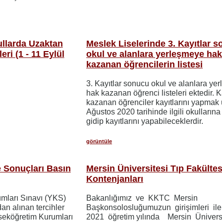
ullarda Uzaktan
Meslek Liselerinde 3. Kayıtlar 
ri (1 - 11 Eylül
okul ve alanlara yerleşmeye ha
kazanan öğrencilerin listesi
3. Kayıtlar sonucu okul ve alanlara ye
hak kazanan öğrenci listeleri ektedir. K
kazanan öğrenciler kayıtlarını yapmak
Ağustos 2020 tarihinde ilgili okullarına
gidip kayıtlarını yapabileceklerdir.
görüntüle
 Sonuçları Basın
Mersin Üniversitesi Tıp Fakülte
Kontenjanları
mları Sınavı (YKS)
Bakanlığımız ve KKTC Mersin
an alınan tercihler
Başkonsolosluğumuzun girişimleri il
eköğretim Kurumları
2021 öğretim yılında Mersin Ünivers