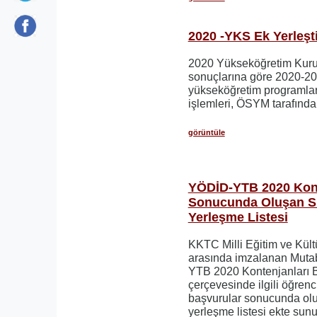
2020 -YKS Ek Yerleşt
2020 Yükseköğretim Kuru
sonuçlarına göre 2020-202
yükseköğretim programlar
işlemleri, ÖSYM tarafından
görüntüle
YÖDİD-YTB 2020 Kont
Sonucunda Oluşan Sı
Yerleşme Listesi
KKTC Milli Eğitim ve Kült
arasında imzalanan Muta
YTB 2020 Kontenjanları 
çerçevesinde ilgili öğrenc
başvurular sonucunda olu
yerleşme listesi ekte sunu