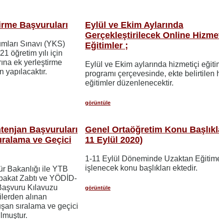
irme Başvuruları
Eylül ve Ekim Aylarında
Gerçekleştirilecek Online Hizmet
mları Sınavı (YKS)
Eğitimler ;
1 öğretim yılı için
ına ek yerleştirme
Eylül ve Ekim aylarında hizmetiçi eğit
 yapılacaktır.
programı çerçevesinde, ekte belirtilen 
eğitimler düzenlenecektir.
görüntüle
enjan Başvuruları
Genel Ortaöğretim Konu Başlıkla
ralama ve Geçici
11 Eylül 2020)
1-11 Eylül Döneminde Uzaktan Eğitime
işlenecek konu başlıkları ektedir.
ür Bakanlığı ile YTB
bakat Zabtı ve YÖDİD-
Başvuru Kılavuzu
görüntüle
ilerden alınan
şan sıralama ve geçici
lmuştur.