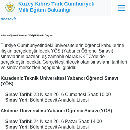
Kuzey Kıbrıs Türk Cumhuriyeti
Ana içeriğe atla
Milli Eğitim Bakanlığı
Menü
Sayfa
Anasayfa
yolu
Yabancı Öğrenci Sınavları (YÖS) Hakkında Duyuru
Türkiye Cumhuriyetindeki üniversitelerin öğrenci kabullerine
ilişkin gerçekleştirilecek YÖS (Yabancı Öğrenci Sınavı)
sınavlarının bazıları eş zamanlı olarak KKTC’de de
gerçekleştirilecektir. Gerçekleştirilecek olan sınavların tarihleri
ve sınav merkezleri aşağıdaki gibidir.
Karadeniz Teknik Üniversitesi Yabancı Öğrenci Sınavı
(YÖS)
Sınav Tarihi:
23 Nisan 2016 Cumartesi Saat: 10.00
Sınav Yeri:
Bülent Ecevit Anadolu Lisesi
Akdeniz Üniversitesi Yabancı Öğrenci Sınavı (YÖS)
Sınav Tarihi:
24 Nisan 2016 Pazar Saat: 14.00
Sınav Yeri:
Bülent Ecevit Anadolu Lisesi