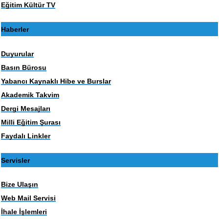
Eğitim Kültür TV
Haberler
Duyurular
Basın Bürosu
Yabancı Kaynaklı Hibe ve Burslar
Akademik Takvim
Dergi Mesajları
Milli Eğitim Şurası
Faydalı Linkler
Servisler
Bize Ulaşın
Web Mail Servisi
İhale İşlemleri