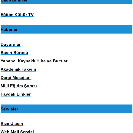
Eğitim Kültür TV
Haberler
Duyurular
Basın Bürosu
Yabancı Kaynaklı Hibe ve Burslar
Akademik Takvim
Dergi Mesajları
Milli Eğitim Şurası
Faydalı Linkler
Servisler
Bize Ulaşın
Web Mail Servisi