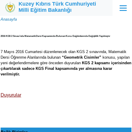
Kuzey Kıbrıs Türk Cumhuriyeti
Ana içeriğe atla
Milli Eğitim Bakanlığı
Menü
Sayfa
Anasayfa
yolu
2016 KGS 2 Sınavı’nda Matematik Dersi Kapsamında Bulunan Konu Dağılımlarında Değişiklik Yapılmıştır
7 Mayıs 2016 Cumartesi düzenlenecek olan KGS 2 sınavında, Matematik
Dersi Öğrenme Alanlarında bulunan
“Geometrik Cisimler”
konusu, yapılan
yeni değerlendirmelere göre önceden duyurulan
KGS 2 kapsamı içerisinden
çıkartılarak sadece KGS Final kapsamında yer almasına karar
verilmiştir.
Duyurular
Bağlı Birimler