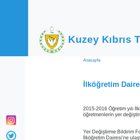
Ana içeriğe atla
Kuzey Kıbrıs T
Sayfa
Anasayfa
yolu
İlköğretim Dair
2015-2016 Öğretim yılı İl
öğretmenlerin yer değiştirm
Yer Değiştirme Bildirim F
İlköğretim Dairesi’ne ulaş