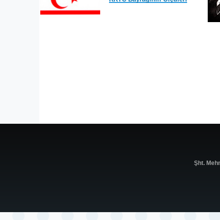
Şht. Meh