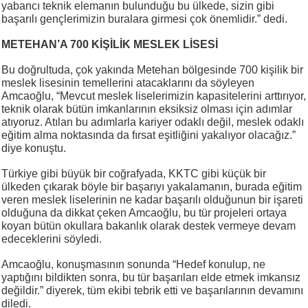
yabancı teknik elemanın bulunduğu bu ülkede, sizin gibi
başarılı gençlerimizin buralara girmesi çok önemlidir.” dedi.
METEHAN’A 700 KİŞİLİK MESLEK LİSESİ
Bu doğrultuda, çok yakında Metehan bölgesinde 700 kişilik bir
meslek lisesinin temellerini atacaklarını da söyleyen
Amcaoğlu, “Mevcut meslek liselerimizin kapasitelerini arttırıyor,
teknik olarak bütün imkanlarının eksiksiz olması için adımlar
atıyoruz. Atılan bu adımlarla kariyer odaklı değil, meslek odaklı
eğitim alma noktasında da fırsat eşitliğini yakalıyor olacağız.”
diye konuştu.
Türkiye gibi büyük bir coğrafyada, KKTC gibi küçük bir
ülkeden çıkarak böyle bir başarıyı yakalamanın, burada eğitim
veren meslek liselerinin ne kadar başarılı olduğunun bir işareti
olduğuna da dikkat çeken Amcaoğlu, bu tür projeleri ortaya
koyan bütün okullara bakanlık olarak destek vermeye devam
edeceklerini söyledi.
Amcaoğlu, konuşmasının sonunda “Hedef konulup, ne
yaptığını bildikten sonra, bu tür başarıları elde etmek imkansız
değildir.” diyerek, tüm ekibi tebrik etti ve başarılarının devamını
diledi.