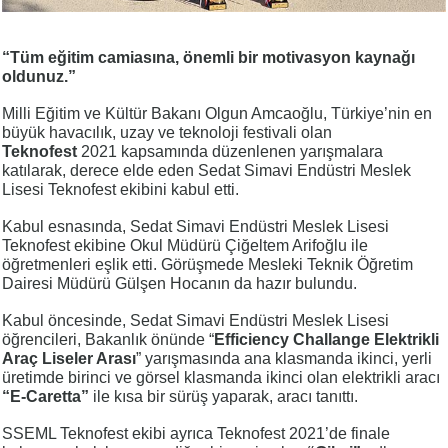
“Tüm eğitim camiasına, önemli bir motivasyon kaynağı
oldunuz.”
Milli Eğitim ve Kültür Bakanı Olgun Amcaoğlu, Türkiye’nin en
büyük havacılık, uzay ve teknoloji festivali olan
Teknofest
2021 kapsamında düzenlenen yarışmalara
katılarak, derece elde eden Sedat Simavi Endüstri Meslek
Lisesi Teknofest ekibini kabul etti.
Kabul esnasında, Sedat Simavi Endüstri Meslek Lisesi
Teknofest ekibine Okul Müdürü Çiğeltem Arifoğlu ile
öğretmenleri eşlik etti. Görüşmede Mesleki Teknik Öğretim
Dairesi Müdürü Gülşen Hocanın da hazır bulundu.
Kabul öncesinde, Sedat Simavi Endüstri Meslek Lisesi
öğrencileri, Bakanlık önünde “
Efficiency Challange Elektrikli
Araç Liseler Arası
” yarışmasında ana klasmanda ikinci, yerli
üretimde birinci ve görsel klasmanda ikinci olan elektrikli aracı
“E-Caretta”
ile kısa bir sürüş yaparak, aracı tanıttı.
SSEML Teknofest ekibi ayrıca Teknofest 2021’de finale