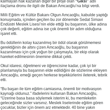
kalmayan hak kazanan diğer bir proje olan
“Giksi”
adlı
ilaçlama dronu ile ilgili de Bakan Amcaoğlu’na bilgi verdi.
Milli Eğitim ve Kültür Bakanı Olgun Amcaoğlu, kabulde yaptığı
konuşmada, içinden geçilen bu zor dönemde Sedat Simavi
Endüstri Meslek Lisesi’nin elde ettiği bu başarının, ülke adına
çok değerli, eğitim adına ise çok önemli bir adım olduğuna
işaret etti.
Bu ödüllerin kolay kazanılmış bir ödül olarak görülmemesi
gerektiğinin de altını çizen Amcaoğlu, bu başarının
kazanılması için çok yoğun bir çalışmayla, bir ekip olarak
hareket edilmesinin önemine dikkat çekti.
Okul idaresi, öğretmeni ve öğrencisine kadar, çok iyi bir
planlamayla bu başarının elde edildiğini de sözlerine ekleyen
Amcaoğlu, emeği geçen herkese teşekkürlerini ileterek, tebrik
etti.
“Bu başarı ile tüm eğitim camiasına, önemli bir motivasyon
kaynağı oldunuz.” ifadelerini kullanan Bakan Amcaoğlu,
“Üzerine basa basa söylemek isterim ki, bu memleketin
geleceğinde sizler varsınız. Meslek liselerinde eğitim gören
çocuklar, bizler için önem arz etmektedir. 40 bine yakın