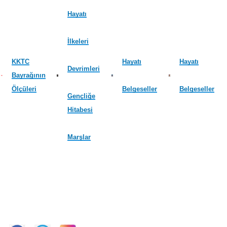
Hayatı
İlkeleri
KKTC
Hayatı
Hayatı
Devrimleri
Bayrağının
Ölçüleri
Belgeseller
Belgeseller
Gençliğe
Hitabesi
Marşlar