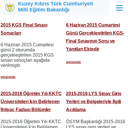
Kuzey Kıbrıs Türk Cumhuriyeti
Ana içeriğe atla
Milli Eğitim Bakanlığı
Menü
2015 KGS Final Sınavı
6 Haziran 2015 Cumartesi
Sonuçları
Günü Gerçekleştirilen KGS-
Final Sınavının Soru ve
6 Haziran 2015 Cumartesi
Yanıtları Ektedir
günü 2 oturumda
gerçekleştirilen 2015 KGS
sınavı sonuçları aşağıda
görüntüle
verilmiştir.
görüntüle
2015-2016 Öğretim Yılı KKTC
2015-2016 LYS Sınav Giriş
Üniversiteleri İçin Belirlenen
Yerleri ve Belgeleriyle İlgili
İhtiyaç Fazlası Bölümler
Açıklama
2015-2016 Öğretim Yılı KKTC
ÖSYM Başkanlığı 2015-2016
Üniversiteleri İçin Belirlenen
LYS sınav giriş yerleri ve