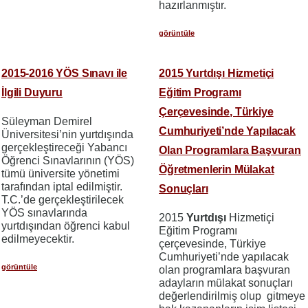
hazırlanmıştır.
görüntüle
2015-2016 YÖS Sınavı ile
2015 Yurtdışı Hizmetiçi
İlgili Duyuru
Eğitim Programı
Çerçevesinde, Türkiye
Süleyman Demirel
Cumhuriyeti’nde Yapılacak
Üniversitesi’nin yurtdışında
gerçekleştireceği Yabancı
Olan Programlara Başvuran
Öğrenci Sınavlarının (YÖS)
Öğretmenlerin Mülakat
tümü üniversite yönetimi
tarafından iptal edilmiştir.
Sonuçları
T.C.’de gerçekleştirilecek
YÖS sınavlarında
2015
Yurtdışı
Hizmetiçi
yurtdışından öğrenci kabul
Eğitim Programı
edilmeyecektir.
çerçevesinde, Türkiye
Cumhuriyeti’nde yapılacak
görüntüle
olan programlara başvuran
adayların mülakat sonuçları
değerlendirilmiş olup gitmeye