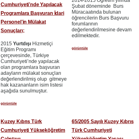
2014-2015 Öğretim yılında
Cumhuriyeti’nde Yapılacak
Şubat döneminde Burs
Müracaatında bulunan
Programlara Başvuran İdari
öğrencilerin Burs Başvuru
Personel’in Mülakat
forumlarının
değerlendirilmesine devam
Sonuçları;
edilmektedir.
2015
Yurtdışı
Hizmetiçi
görüntüle
Eğitim Programı
çerçevesinde, Türkiye
Cumhuriyeti’nde yapılacak
olan programlara başvuran
adayların mülakat sonuçları
değerlendirilmiş olup gitmeye
hak kazananların isim listesi
aşağıda sunulmuştur.
görüntüle
Kuzey Kıbrıs Türk
65/2005 Sayılı Kuzey Kıbrıs
Cumhuriyeti Yükseköğretim
Türk Cumhuriyeti
Çalıştayı
Yükseköğretim Yasası