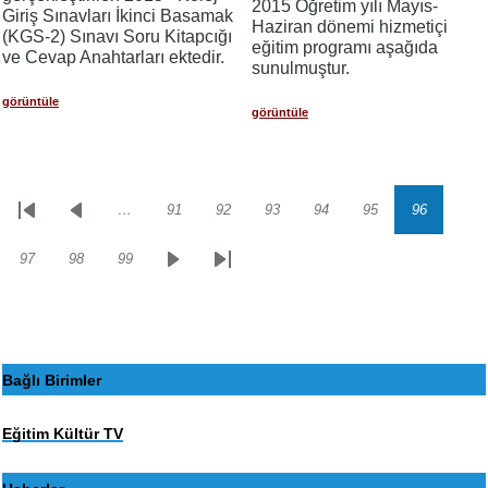
2015 Öğretim yılı Mayıs-
Giriş Sınavları İkinci Basamak
Haziran dönemi hizmetiçi
(KGS-2) Sınavı Soru Kitapcığı
eğitim programı aşağıda
ve Cevap Anahtarları ektedir.
sunulmuştur.
görüntüle
görüntüle
…
91
92
93
94
95
96
Sayfalama
İlk
Önceki
Sayfa
Sayfa
Sayfa
Sayfa
Sayfa
Sayfa
sayfa
sayfa
97
98
99
Sayfa
Sayfa
Sayfa
Sonraki
Son
sayfa
sayfa
Bağlı Birimler
Eğitim Kültür TV