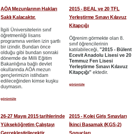
AÖA Mezunlarının Hakları
2015 - BEAL ve 20 TFL
Saklı Kalacaktır.
Yerleştirme Sınavı Kılavuz
Kitapçığı
İlgili Üniversitelerin sınıf
öğretmenliği lisans
Öğrenim görmekte olan 8.
programına verilen izin şartlı
sınıf öğrencilerinin
bir izindir. Bundan önce
katılabileceği,
"2015 - Bülent
olduğu gibi bundan sonraki
Ecevit Anadolu Lisesi ve 20
dönemde de Milli Eğitim
Temmuz Fen Lisesi
Bakanlığına bağlı devlet
Yerleştirme Sınavı Kılavuz
okullarında AÖA mezun
Kitapçığı"
ektedir.
gençlerimizin istihdam
edileceğinden kimse kuşku
görüntüle
duymasın.
görüntüle
26-27 Mayıs 2015 tarihlerinde
2015 - Kolej Giriş Sınavları
Yükseköğretim Çalıştayı
İkinci Basamak (KGS-2)
Gerçekleştirilecektir.
Sonuçları