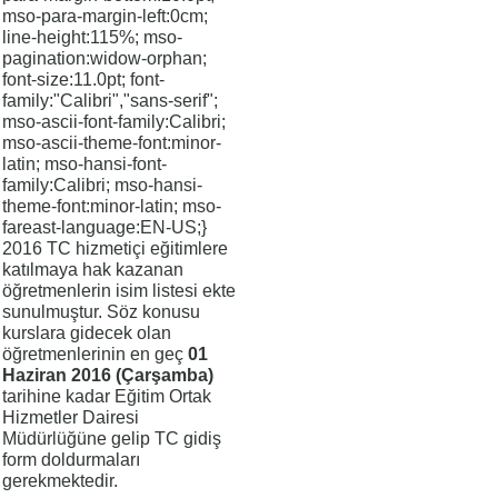
mso-para-margin-left:0cm;
line-height:115%; mso-
pagination:widow-orphan;
font-size:11.0pt; font-
family:"Calibri","sans-serif";
mso-ascii-font-family:Calibri;
mso-ascii-theme-font:minor-
latin; mso-hansi-font-
family:Calibri; mso-hansi-
theme-font:minor-latin; mso-
fareast-language:EN-US;}
2016 TC hizmetiçi eğitimlere
katılmaya hak kazanan
öğretmenlerin isim listesi ekte
sunulmuştur. Söz konusu
kurslara gidecek olan
öğretmenlerinin en geç
01
Haziran 2016 (Çarşamba)
tarihine kadar Eğitim Ortak
Hizmetler Dairesi
Müdürlüğüne gelip TC gidiş
form doldurmaları
gerekmektedir.