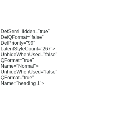
DefSemiHidden="true"
DefQFormat="false"
DefPriority="99"
LatentStyleCount="267">
UnhideWhenUsed="false"
QFormat="true"
Name="Normal">
UnhideWhenUsed="false"
QFormat="true"
Name="heading 1">