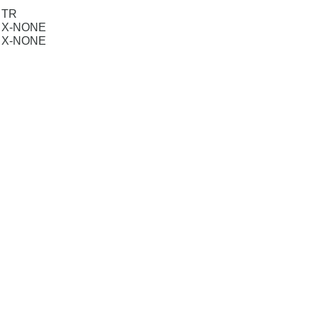
TR
X-NONE
X-NONE