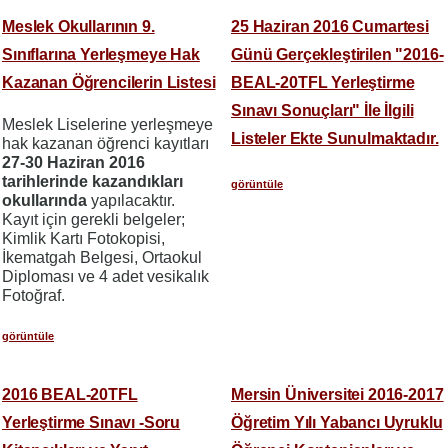
Meslek Okullarının 9.
25 Haziran 2016 Cumartesi
Sınıflarına Yerleşmeye Hak
Günü Gerçekleştirilen "2016-
Kazanan Öğrencilerin Listesi
BEAL-20TFL Yerleştirme
Sınavı Sonuçları" İle İlgili
Meslek Liselerine yerleşmeye
Listeler Ekte Sunulmaktadır.
hak kazanan öğrenci kayıtları
27-30 Haziran 2016
tarihlerinde kazandıkları
görüntüle
okullarında
yapılacaktır.
Kayıt için gerekli belgeler;
Kimlik Kartı Fotokopisi,
İkematgah Belgesi, Ortaokul
Diploması ve 4 adet vesikalık
Fotoğraf.
görüntüle
2016 BEAL-20TFL
Mersin Üniversitei 2016-2017
Yerleştirme Sınavı -Soru
Öğretim Yılı Yabancı Uyruklu