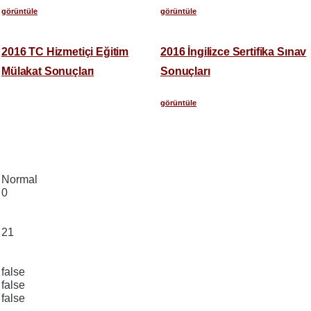
görüntüle
görüntüle
2016 TC Hizmetiçi Eğitim
2016 İngilizce Sertifika Sınav
Mülakat Sonuçları
Sonuçları
görüntüle
Normal
0
21
false
false
false