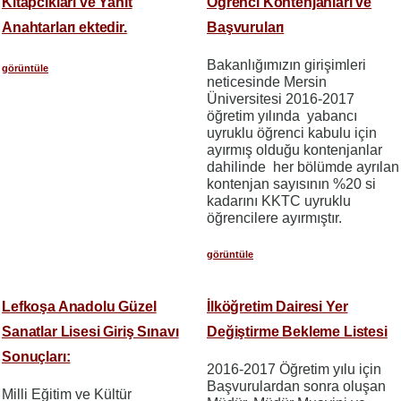
Kitapcıkları ve Yanıt
Öğrenci Kontenjanları ve
Anahtarları ektedir.
Başvuruları
Bakanlığımızın girişimleri
görüntüle
neticesinde Mersin
Üniversitesi 2016-2017
öğretim yılında yabancı
uyruklu öğrenci kabulu için
ayırmış olduğu kontenjanlar
dahilinde her bölümde ayrılan
kontenjan sayısının %20 si
kadarını KKTC uyruklu
öğrencilere ayırmıştır.
görüntüle
Lefkoşa Anadolu Güzel
İlköğretim Dairesi Yer
Sanatlar Lisesi Giriş Sınavı
Değiştirme Bekleme Listesi
Sonuçları:
2016-2017 Öğretim yılu için
Başvurulardan sonra oluşan
Milli Eğitim ve Kültür