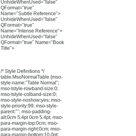
UnhideWhenUsed="false"
QFormat="true"
Name="Subtle Reference">
UnhideWhenUsed="false"
QFormat="true"
Name="Intense Reference">
UnhideWhenUsed="false"
QFormat="true" Name="Book
Title">
/* Style Definitions */
table.MsoNormalTable {mso-
style-name:"Table Normal";
mso-tstyle-rowband-size:0;
mso-tstyle-colband-size:0;
mso-style-noshow:yes; mso-
style-priority:99; mso-style-
parent:""; mso-padding-
alt:0cm 5.4pt 0cm 5.4pt; mso-
para-margin-top:0cm; mso-
para-margin-right:0cm; mso-
para-margin-bottom:10.0pt;