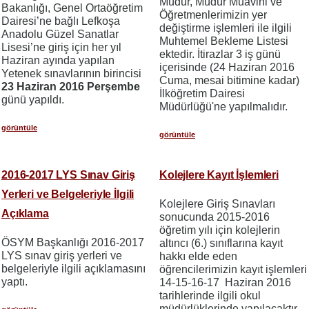
Müdür, Müdür Muavini ve
Bakanlığı, Genel Ortaöğretim
Öğretmenlerimizin yer
Dairesi’ne bağlı Lefkoşa
değiştirme işlemleri ile ilgili
Anadolu Güzel Sanatlar
Muhtemel Bekleme Listesi
Lisesi’ne giriş için her yıl
ektedir. İtirazlar 3 iş günü
Haziran ayında yapılan
içerisinde (24 Haziran 2016
Yetenek sınavlarının birincisi
Cuma, mesai bitimine kadar)
23 Haziran 2016 Perşembe
İlköğretim Dairesi
günü yapıldı.
Müdürlüğü'ne yapılmalıdır.
görüntüle
görüntüle
2016-2017 LYS Sınav Giriş
Kolejlere Kayıt İşlemleri
Yerleri ve Belgeleriyle İlgili
Kolejlere Giriş Sınavları
Açıklama
sonucunda 2015-2016
öğretim yılı için kolejlerin
ÖSYM Başkanlığı 2016-2017
altıncı (6.) sınıflarına kayıt
LYS sınav giriş yerleri ve
hakkı elde eden
belgeleriyle ilgili açıklamasını
öğrencilerimizin kayıt işlemleri
yaptı.
14-15-16-17 Haziran 2016
tarihlerinde ilgili okul
müdürlüklerinde yapılacaktır.