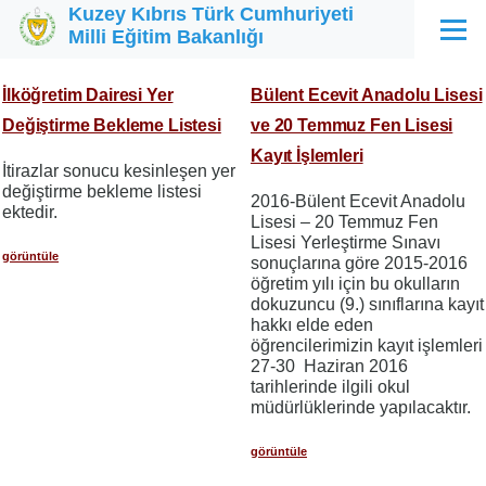
Kuzey Kıbrıs Türk Cumhuriyeti
Ana içeriğe atla
Milli Eğitim Bakanlığı
Menü
İlköğretim Dairesi Yer
Bülent Ecevit Anadolu Lisesi
Değiştirme Bekleme Listesi
ve 20 Temmuz Fen Lisesi
Kayıt İşlemleri
İtirazlar sonucu kesinleşen yer
değiştirme bekleme listesi
2016-Bülent Ecevit Anadolu
ektedir.
Lisesi – 20 Temmuz Fen
Lisesi Yerleştirme Sınavı
görüntüle
sonuçlarına göre 2015-2016
öğretim yılı için bu okulların
dokuzuncu (9.) sınıflarına kayıt
hakkı elde eden
öğrencilerimizin kayıt işlemleri
27-30 Haziran 2016
tarihlerinde ilgili okul
müdürlüklerinde yapılacaktır.
görüntüle