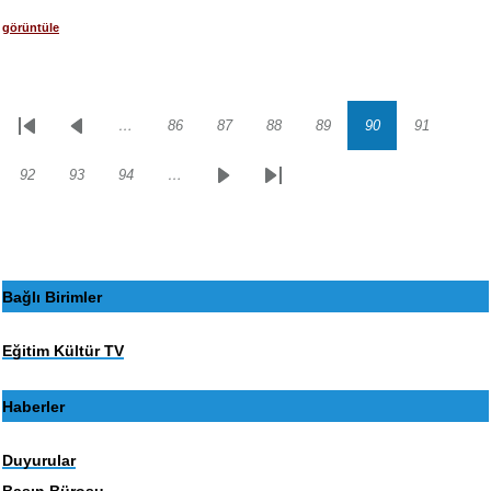
görüntüle
…
86
87
88
89
90
91
Sayfalama
İlk
Önceki
Sayfa
Sayfa
Sayfa
Sayfa
Sayfa
Sayfa
sayfa
sayfa
92
93
94
…
Sayfa
Sayfa
Sayfa
Sonraki
Son
sayfa
sayfa
Bağlı Birimler
Eğitim Kültür TV
Haberler
Duyurular
Basın Bürosu