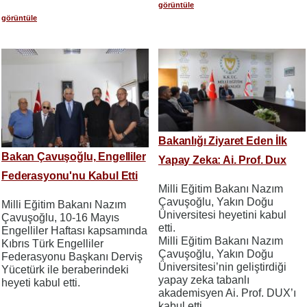
görüntüle
görüntüle
Bakanlığı Ziyaret Eden İlk
Bakan Çavuşoğlu, Engelliler
Yapay Zeka: Ai. Prof. Dux
Federasyonu'nu Kabul Etti
Milli Eğitim Bakanı Nazım
Çavuşoğlu, Yakın Doğu
Milli Eğitim Bakanı Nazım
Üniversitesi heyetini kabul
Çavuşoğlu, 10-16 Mayıs
etti.
Engelliler Haftası kapsamında
Milli Eğitim Bakanı Nazım
Kıbrıs Türk Engelliler
Çavuşoğlu, Yakın Doğu
Federasyonu Başkanı Derviş
Üniversitesi’nin geliştirdiği
Yücetürk ile beraberindeki
yapay zeka tabanlı
heyeti kabul etti.
akademisyen Ai. Prof. DUX’ı
kabul etti.