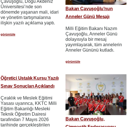
Çavuşoğlu, Doğu Akdeniz
Üniversitesi’nde son
Bakan Çavuşoğlu'nun
dönemde yaşanan mali, idari
Anneler Günü Mesajı
ve yönetim tartışmalarına
ilişkin yazılı açıklama yaptı.
Milli Eğitim Bakanı Nazım
Çavuşoğlu, Anneler Günü
görüntüle
dolayısıyla bir mesaj
yayımlayarak, tüm annelerin
Anneler Gününü kutladı.
görüntüle
Öğretici Ustalık Kursu Yazılı
Sınav Sonuçları Açıklandı
Çıraklık ve Meslek Eğitimi
Yasası uyarınca, KKTC Milli
Eğitim Bakanlığı Mesleki
Teknik Öğretim Dairesi
Bakan Çavuşoğlu,
tarafından 7 Mayıs 2026
tarihinde gerçekleştirilen
Cimnastik Federasyonu