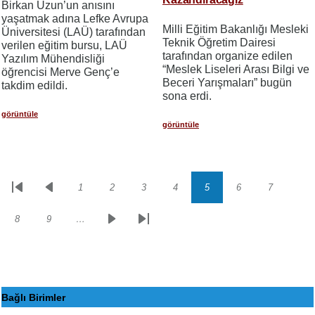
Birkan Uzun’un anısını
yaşatmak adına Lefke Avrupa
Milli Eğitim Bakanlığı Mesleki
Üniversitesi (LAÜ) tarafından
Teknik Öğretim Dairesi
verilen eğitim bursu, LAÜ
tarafından organize edilen
Yazılım Mühendisliği
“Meslek Liseleri Arası Bilgi ve
öğrencisi Merve Genç’e
Beceri Yarışmaları” bugün
takdim edildi.
sona erdi.
görüntüle
görüntüle
1
2
3
4
5
6
7
Sayfalama
İlk
Önceki
Sayfa
Sayfa
Sayfa
Sayfa
Sayfa
Sayfa
Sayfa
sayfa
sayfa
8
9
…
Sayfa
Sayfa
Sonraki
Son
sayfa
sayfa
Bağlı Birimler