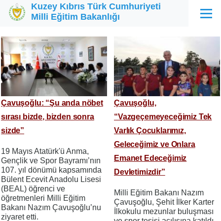
Kuzey Kıbrıs Türk Cumhuriyeti
Ana içeriğe atla
Milli Eğitim Bakanlığı
Menü
Çavuşoğlu: “Şu anda nöbet
Çavuşoğlu,
sırası bizde, bizden sonra
“Vazgeçemeyeceğimiz Tek
sizde”
Varlık Çocuklarımız,
Geleceğimiz ve Onlara
19 Mayıs Atatürk'ü Anma,
Emanet Edeceğimiz
Gençlik ve Spor Bayramı’nın
107. yıl dönümü kapsamında
Devletimizdir”
Bülent Ecevit Anadolu Lisesi
(BEAL) öğrenci ve
Milli Eğitim Bakanı Nazım
öğretmenleri Milli Eğitim
Çavuşoğlu, Şehit İlker Karter
Bakanı Nazım Çavuşoğlu’nu
İlkokulu mezunlar buluşması
ziyaret etti.
ve spor tesisi açılışına katıldı.