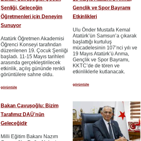
Şenliği, Geleceğin
Gençlik ve Spor Bayramı
Öğretmenleri için Deneyim
Etkinlikleri
Sunuyor
Ulu Önder Mustafa Kemal
Atatürk’ün Samsun’a çıkarak
Atatürk Öğretmen Akademisi
başlattığı kurtuluş
Öğrenci Konseyi tarafından
mücadelesinin 107’nci yılı ve
düzenlenen 19. Çocuk Şenliği
19 Mayıs Atatürk’ü Anma,
başladı. 11-15 Mayıs tarihleri
Gençlik ve Spor Bayramı,
arasında gerçekleştirilecek
KKTC’de de tören ve
etkinlik, açılış gününde renkli
etkinliklerle kutlanacak.
görüntülere sahne oldu.
görüntüle
görüntüle
Bakan Çavuşoğlu: Bizim
Tarafımız DAÜ’nün
Geleceğidir
Milli Eğitim Bakanı Nazım