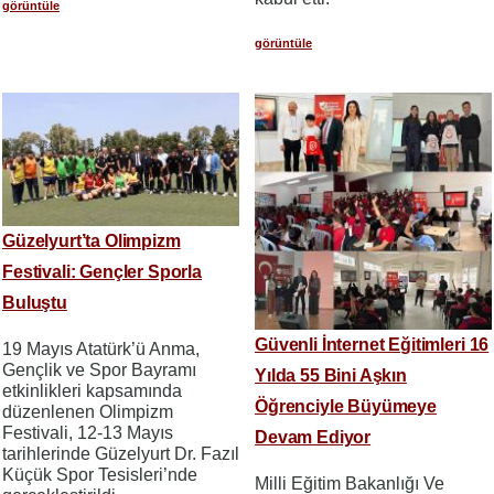
görüntüle
görüntüle
Güzelyurt’ta Olimpizm
Festivali: Gençler Sporla
Buluştu
Güvenli İnternet Eğitimleri 16
19 Mayıs Atatürk’ü Anma,
Gençlik ve Spor Bayramı
Yılda 55 Bini Aşkın
etkinlikleri kapsamında
Öğrenciyle Büyümeye
düzenlenen Olimpizm
Festivali, 12-13 Mayıs
Devam Ediyor
tarihlerinde Güzelyurt Dr. Fazıl
Küçük Spor Tesisleri’nde
Milli Eğitim Bakanlığı Ve