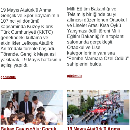
Milli Eğitim Bakanlığı ve
19 Mayıs Atatürk’ü Anma,
Telsim iş birliğinde bu yıl
Gençlik ve Spor Bayramı’nın
altıncısı düzenlenen Ortaokul
107’nci yıl dönümü
ve Liseler Arası Kısa Öykü
kapsamında Kuzey Kıbrıs
Yarışması ödül töreni Milli
Türk Cumhuriyeti (KKTC)
Eğitim Bakanlığı’nın toplantı
genelindeki kutlama ve
salonunda gerçekleşti.
etkinlikler Lefkoşa Atatürk
Ortaokul ve Lise
Anıtı’ndaki törenle başladı.
kategorilerinin yanı sıra
Törende, Gençlik Meşalesi
“Pembe Marmara Özel Ödülü”
yakılarak, 19 Mayıs haftasının
sahiplerini buldu.
açılışı yapıldı.
görüntüle
görüntüle
Bakan Çavuşoğlu: Çocuk
19 Mayıs Atatürk’ü Anma,