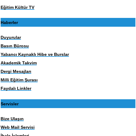
Eğitim Kültür TV
Haberler
Duyurular
Basın Bürosu
Yabancı Kaynaklı Hibe ve Burslar
Akademik Takvim
Dergi Mesajları
Milli Eğitim Şurası
Faydalı Linkler
Servisler
Bize Ulaşın
Web Mail Servisi
İhale İşlemleri