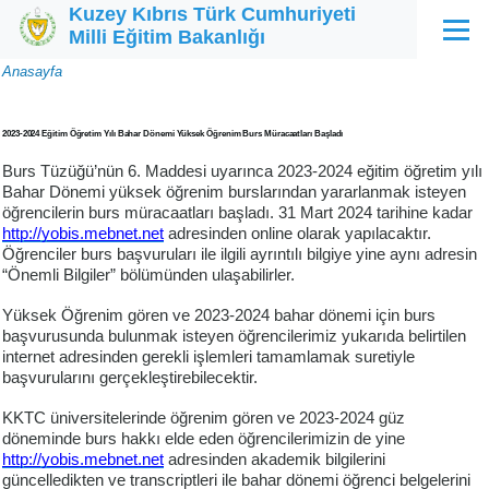
Kuzey Kıbrıs Türk Cumhuriyeti
Ana içeriğe atla
Milli Eğitim Bakanlığı
Menü
Sayfa
Anasayfa
yolu
2023-2024 Eğitim Öğretim Yılı Bahar Dönemi Yüksek Öğrenim Burs Müracaatları Başladı
Burs Tüzüğü’nün 6. Maddesi uyarınca 2023-2024 eğitim öğretim yılı
Bahar Dönemi yüksek öğrenim burslarından yararlanmak isteyen
öğrencilerin burs müracaatları başladı. 31 Mart 2024 tarihine kadar
http://yobis.mebnet.net
adresinden online olarak yapılacaktır.
Öğrenciler burs başvuruları ile ilgili ayrıntılı bilgiye yine aynı adresin
“Önemli Bilgiler” bölümünden ulaşabilirler.
Yüksek Öğrenim gören ve 2023-2024 bahar dönemi için burs
başvurusunda bulunmak isteyen öğrencilerimiz yukarıda belirtilen
internet adresinden gerekli işlemleri tamamlamak suretiyle
başvurularını gerçekleştirebilecektir.
KKTC üniversitelerinde öğrenim gören ve 2023-2024 güz
döneminde burs hakkı elde eden öğrencilerimizin de yine
http://yobis.mebnet.net
adresinden akademik bilgilerini
güncelledikten ve transcriptleri ile bahar dönemi öğrenci belgelerini