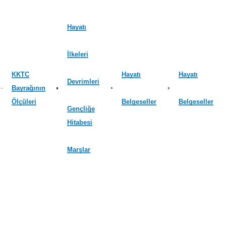
Hayatı
İlkeleri
KKTC
Hayatı
Hayatı
Devrimleri
Bayrağının
Ölçüleri
Belgeseller
Belgeseller
Gençliğe
Hitabesi
Marşlar