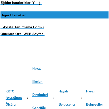
Eğitim İstatistikleri Yıllığı
Diğer Hizmetler
E-Posta Tanımlama Formu
Okullara Özel WEB Sayfası
Hayatı
İlkeleri
KKTC
Hayatı
Hayatı
Devrimleri
Bayrağının
Ölçüleri
Belgeseller
Belgeseller
Gençliğe