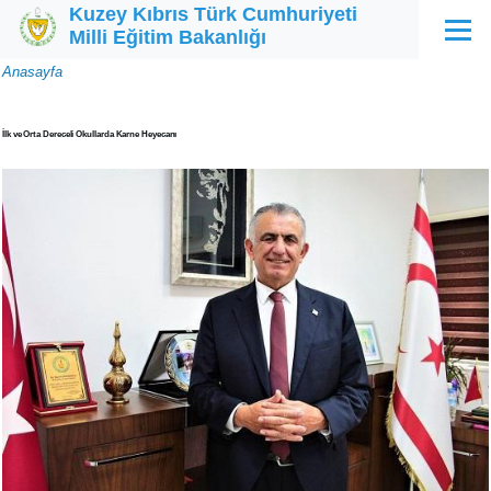
Kuzey Kıbrıs Türk Cumhuriyeti
Ana içeriğe atla
Milli Eğitim Bakanlığı
Menü
Sayfa
Anasayfa
yolu
İlk ve Orta Dereceli Okullarda Karne Heyecanı