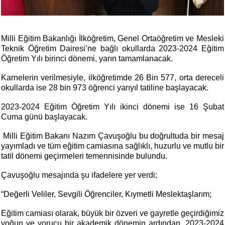
Milli Eğitim Bakanlığı İlköğretim, Genel Ortaöğretim ve Mesleki
Teknik Öğretim Dairesi’ne bağlı okullarda 2023-2024 Eğitim
Öğretim Yılı birinci dönemi, yarın tamamlanacak.
Karnelerin verilmesiyle, ilköğretimde 26 Bin 577, orta dereceli
okullarda ise 28 bin 973 öğrenci yarıyıl tatiline başlayacak.
2023-2024 Eğitim Öğretim Yılı ikinci dönemi ise 16 Şubat
Cuma günü başlayacak.
Milli Eğitim Bakanı
Nazım Çavuşoğlu
bu doğrultuda bir mesaj
yayımladı ve tüm eğitim camiasına
sağlıklı, huzurlu ve mutlu
bir
tatil dönemi geçirmeleri temennisinde bulundu.
Çavuşoğlu mesajında şu ifadelere yer verdi;
“Değerli Veliler, Sevgili Öğrenciler, Kıymetli Meslektaşlarım;
Eğitim camiası olarak, büyük bir özveri ve gayretle geçirdiğimiz
yoğun ve yorucu bir akademik dönemin ardından, 2023-2024