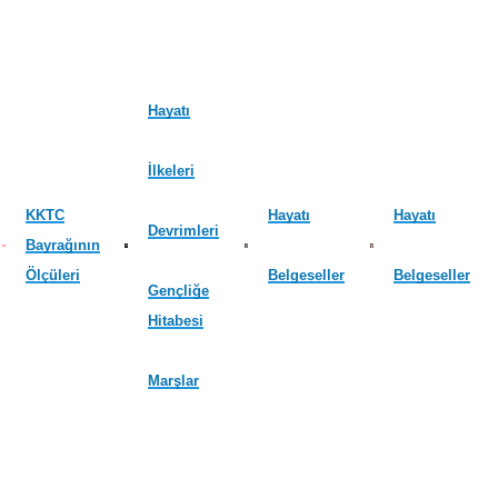
Hayatı
İlkeleri
KKTC
Hayatı
Hayatı
Devrimleri
Bayrağının
Ölçüleri
Belgeseller
Belgeseller
Gençliğe
Hitabesi
Marşlar