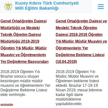
Kuzey Kıbrıs Türk Cumhuriyeti
Ana içeriğe atla
Milli Eğitim Bakanlığı
Menü
Genel Ortaöğretim Dairesi
Genel Ortaöğretim Dairesi ve
Müdürlüğü ve Mesleki
Mesleki Teknik Öğretim
Teknik Öğretim Dairesi
Dairesi 2018-2019 Öğretim
Müdürlüğü 2018-2019
Yılı Müdür, Müdür Muavini ve
Öğretim Yılı Müdür, Müdür
Öğretmenlerin Yer
Muavini ve Öğretmenlerin
Değiştirme Bekleme Listesi
Yer Değiştirme Başvuruları
(16.04.2019)
2018-2019 Öğretim Yılı
2018-2019 Öğretim Yılı
İtirazlar sonucu oluşan
Müdür, Müdür Muavini ve
kesinleşen müdür müdür
Öğretmen bekleme listesi
muavini ve öğretmenlerin Yer
ektedir. İtirazlar 17-18-19
Değiştirme Bekleme Listesi
Nisan 2019, mesai bitimine
ekte verilmiştir.
kadar ilgili daire
müdürlüklerine
yapılabilecektir.
görüntüle