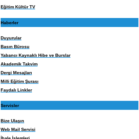
Eğitim Kültür TV
Haberler
Duyurular
Basın Bürosu
Yabancı Kaynaklı Hibe ve Burslar
Akademik Takvim
Dergi Mesajları
Milli Eğitim Şurası
Faydalı Linkler
Servisler
Bize Ulaşın
Web Mail Servisi
İhale İşlemleri