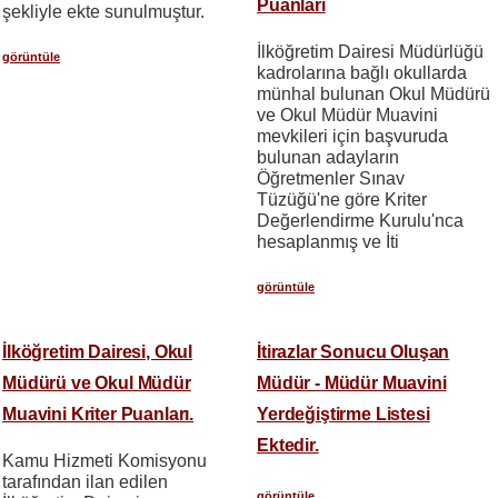
Puanları
şekliyle ekte sunulmuştur.
İlköğretim Dairesi Müdürlüğü
görüntüle
kadrolarına bağlı okullarda
münhal bulunan Okul Müdürü
ve Okul Müdür Muavini
mevkileri için başvuruda
bulunan adayların
Öğretmenler Sınav
Tüzüğü'ne göre Kriter
Değerlendirme Kurulu'nca
hesaplanmış ve İti
görüntüle
İlköğretim Dairesi, Okul
İtirazlar Sonucu Oluşan
Müdürü ve Okul Müdür
Müdür - Müdür Muavini
Muavini Kriter Puanları.
Yerdeğiştirme Listesi
Ektedir.
Kamu Hizmeti Komisyonu
tarafından ilan edilen
görüntüle