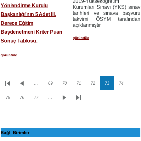
2019-Yükseköğretim
Yönlendirme Kurulu
Kurumları Sınavı (YKS) sınav
tarihleri ve sınava başvuru
Başkanlığı’nın 5 Adet III.
takvimi ÖSYM tarafından
Derece Eğitim
açıklanmıştır.
Başdenetmeni Kriter Puan
görüntüle
Sonuç Tablosu.
görüntüle
…
69
70
71
72
73
74
Sayfalama
İlk
Önceki
Sayfa
Sayfa
Sayfa
Sayfa
Sayfa
Sayfa
sayfa
sayfa
75
76
77
…
Sayfa
Sayfa
Sayfa
Sonraki
Son
sayfa
sayfa
Bağlı Birimler