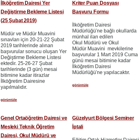
İlköğretim Dairesi Yer
Kriter Puan Dosyası
Değiştirme Bekleme Listesi
Başvuru Formu
(25 Şubat 2019)
İlköğretim Dairesi
Müdürlüğü'ne bağlı okullarda
Müdür ve Müdür Muavini
münhal ilan edilen
sınavları için 20-21-22 Şubat
Okul Müdürü ve Okul
2019 tarihlerinde alınan
Müdür Muavini mevkilerine
başvurular sonucu oluşan Yer
başvurular 1 Mart 2019 Cuma
Değiştirme Bekleme Listesi
günü mesai bitimine kadar
ektedir. 25-26-27 Şubat
İlköğretim Dairesi
tarihlerinde (3 gün) mesai
Müdürlüğü'ne yapılacaktır.
bitimine kadar itirazlar
İlköğretim Dairesine
görüntüle
yapılmalıdır.
görüntüle
Genel Ortaöğretim Dairesi ve
Güzelyurt Bölgesi Seminer
Mesleki Teknik Öğretim
İptali
Dairesi, Okul Müdürü ve
Eğitim Ortak Hizmetler Dairesi