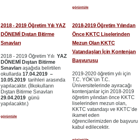
görüntüle
2018 - 2019 Öğretim Yılı YAZ
2018-2019 Öğretim Yılından
DÖNEMİ Dıştan Bitirme
Önce KKTC Liselerinden
Sınavları
Mezun Olan KKTC
Vatandaşları İçin Kontenjan
2018 - 2019 Öğretim Yılı
YAZ
Başvurusu
DÖNEMİ Dıştan Bitirme
Sınavları
aşağıda belirtilen
2019-2020 öğretim yılı için
okullarda
17.04.2019 –
T.C. YÖK’ün T.C.
10.05.2019
tarihleri arasında
Üniversitelerinde ayıracağı
yapılacaktır. (İlkokulların
kontenjanlar için 2018-2019
Dıştan Bitirme Sınavları
öğretim yılından önce KKTC
29.04.2019
günü
liselerinden mezun olan,
yapılacaktır.)
KKTC vatandaşı ve KKTC’de
ikamet eden
görüntüle
öğrencilerimizden de başvuru
kabul edilecektir.
görüntüle