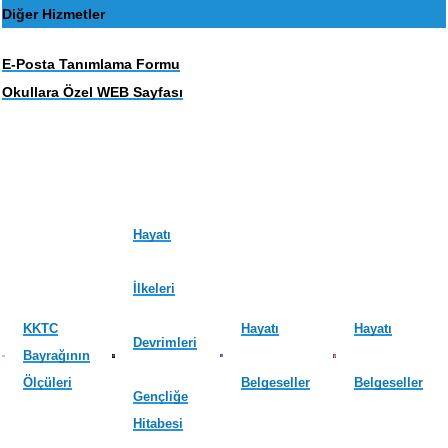
Diğer Hizmetler
E-Posta Tanımlama Formu
Okullara Özel WEB Sayfası
Hayatı
İlkeleri
KKTC
Hayatı
Hayatı
Devrimleri
Bayrağının
Ölçüleri
Belgeseller
Belgeseller
Gençliğe
Hitabesi