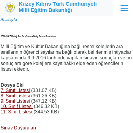
Kuzey Kıbrıs Türk Cumhuriyeti
Ana içeriğe atla
Milli Eğitim Bakanlığı
Menü
Sayfa
Anasayfa
yolu
2016-2017 Kolej Ara Sınıflarına Giriş Sınavı Sonuçları
Milli Eğitim ve Kültür Bakanlığına bağlı resmi kolejlerin ara
sınıflarının öğrenci sayılarına bağlı olarak belirlenmiş ihtiyaçlar
kapsamında 9.9.2016 tarihinde yapılan sınavın sonuçları ve bu
sonuçlara göre kolejlere kayıt hakkı elde eden öğrencilerin
listesi ektedir.
Dosya Eki
7. Sınıf Listesi
(331.07 KB)
8. Sınıf Listesi
(361.26 KB)
9. Sınıf Listesi
(347.12 KB)
10. Sınıf Listesi
(346.32 KB)
11. Sınıf Listesi
(344.53 KB)
Sınav Duyuruları