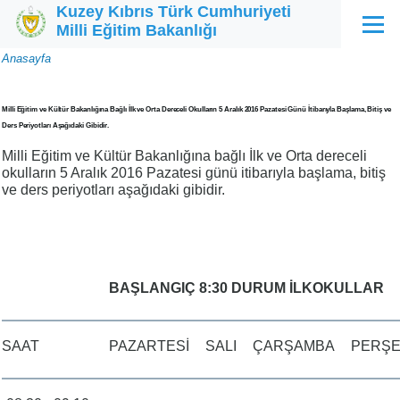
Kuzey Kıbrıs Türk Cumhuriyeti
Ana içeriğe atla
Milli Eğitim Bakanlığı
Menü
Sayfa
Anasayfa
yolu
Milli Eğitim ve Kültür Bakanlığına Bağlı İlk ve Orta Dereceli Okulların 5 Aralık 2016 Pazatesi Günü İtibarıyla Başlama, Bitiş ve
Ders Periyotları Aşağıdaki Gibidir.
Milli Eğitim ve Kültür Bakanlığına bağlı İlk ve Orta dereceli
okulların 5 Aralık 2016 Pazatesi günü itibarıyla başlama, bitiş
ve ders periyotları aşağıdaki gibidir.
BAŞLANGIÇ 8:30 DURUM İLKOKULLAR
SAAT
PAZARTESİ
SALI
ÇARŞAMBA
PERŞ