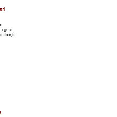
eri
in
na göre
rtilmiştir.
6.