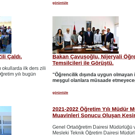
görüntüle
ili Çaldı.
Bakan Çavuşoğlu, Nijeryali Öğr
Temsilcileri ile Görüştü.
 okullarda ilk ders zili
ğretim yılı bugün
“Öğrencilik dışında uygun olmayan i
meşgul olanlara müsaade etmeyece
görüntüle
2021-2022 Öğretim Yılı Müdür 
Muavinleri Sonucu Oluşan Kesin
Genel Ortaöğretim Dairesi Müdürlüğü 
Mesleki Teknik Öğretim Dairesi Müdür