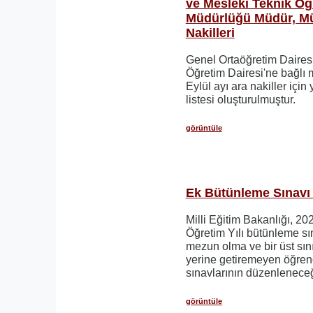
ve Mesleki Teknik Öğ
Müdürlüğü Müdür, Mü
Nakilleri
Genel Ortaöğretim Daires
Öğretim Dairesi'ne bağlı
Eylül ayı ara nakiller için
listesi oluşturulmuştur.
görüntüle
Ek Bütünleme Sınavı 
Milli Eğitim Bakanlığı, 2
Öğretim Yılı bütünleme s
mezun olma ve bir üst sını
yerine getiremeyen öğrenc
sınavlarının düzenleneceğ
görüntüle