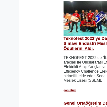
Teknofest 2022’ye D
Simavi Endüstri Mesl
Ödüllerini Aldı.
TEKNOFEST 2022’de “İLKE
araçları ile Uluslararası 
Elektrikli Araç Yarışları ve
Efficiency Challenge Elekt
birincilik elde eden Seda
Meslek Lisesi (SSEML
görüntüle
Genel Ortaöğretim D