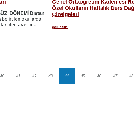
arı
Genel Ortaöğretim Kademesi R
Özel Okulların Haftalık Ders Dağ
ÜZ DÖNEMİ Dıştan
Çizelgeleri
belirtilen okullarda
2
tarihleri arasında
görüntüle
40
41
42
43
44
45
46
47
48
Sayfa
Sayfa
Sayfa
Sayfa
Sayfa
Sayfa
Sayfa
Sayfa
S