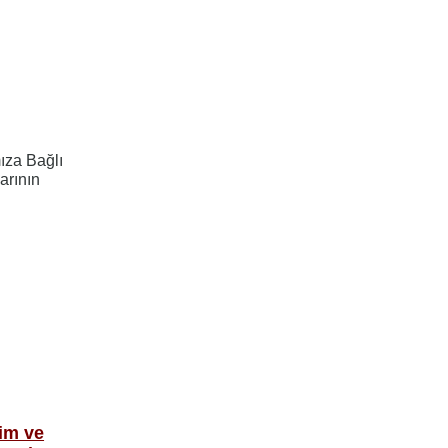
ıza Bağlı
arının
tim ve