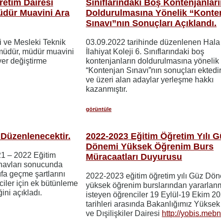
retim Dairesi
Sınıflarındaki Boş Kontenjanlar
dür Muavini Ara
Doldurulmasına Yönelik “Konte
Sınavı”nın Sonuçları Açıklandı.
i ve Mesleki Teknik
03.09.2022 tarihinde düzenlenen Hala
 müdür, müdür muavini
İlahiyat Koleji 6. Sınıflarındaki boş
 yer değiştirme
kontenjanların doldurulmasına yönelik
“Kontenjan Sınavı”nın sonuçları ektedi
ve üzeri alan adaylar yerleşme hakkı
kazanmıştır.
görüntüle
Düzenlenecektir.
2022-2023 Eğitim Öğretim Yılı G
Dönemi Yüksek Öğrenim Burs
021 – 2022 Eğitim
Müracaatları Duyurusu
ınavları sonucunda
fa geçme şartlarını
2022-2023 eğitim öğretim yılı Güz Dö
iler için ek bütünleme
yüksek öğrenim burslarından yararla
ini açıkladı.
isteyen öğrenciler 19 Eylül-19 Ekim 2
tarihleri arasında Bakanlığımız Yükse
ve Dışilişkiler Dairesi
http://yobis.mebn