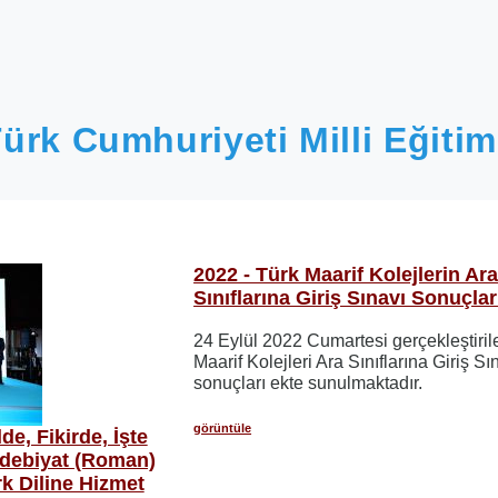
ürk Cumhuriyeti Milli Eğitim
2022 - Türk Maarif Kolejlerin Ar
Sınıflarına Giriş Sınavı Sonuçlar
24 Eylül 2022 Cumartesi gerçekleştiril
Maarif Kolejleri Ara Sınıflarına Giriş Sı
sonuçları ekte sunulmaktadır.
görüntüle
e, Fikirde, İşte
Edebiyat (Roman)
rk Diline Hizmet