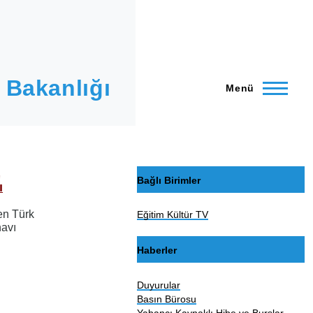
 Bakanlığı
Menü
a
Bağlı Birimler
ı
en Türk
Eğitim Kültür TV
navı
Haberler
Duyurular
Basın Bürosu
Yabancı Kaynaklı Hibe ve Burslar