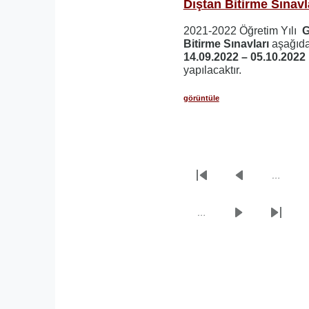
Dıştan Bitirme Sınavl
2021-2022 Öğretim Yılı
G
Bitirme Sınavları
aşağıda 
14.09.2022 – 05.10.202
yapılacaktır.
görüntüle
…
Sayfalama
İlk
Önceki
sayfa
sayfa
…
Sonraki
Son
sayfa
sayfa