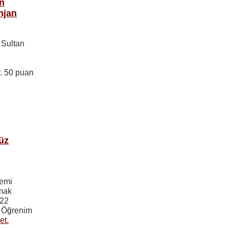
ın
njan
 Sultan
r. 50 puan
üz
nemi
nmak
022
k Öğrenim
et.