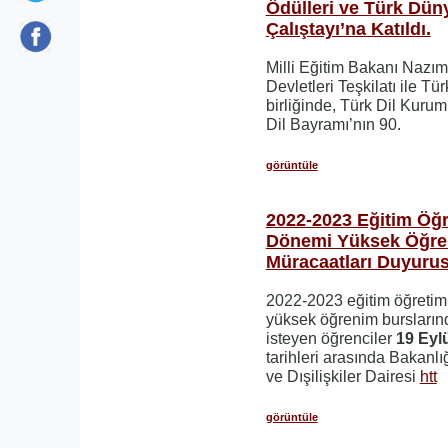
Ödülleri ve Türk Dün
Çalıştayı’na Katıldı.
Milli Eğitim Bakanı Nazı
Devletleri Teşkilatı ile Tü
birliğinde, Türk Dil Kur
Dil Bayramı’nın 90.
görüntüle
2022-2023 Eğitim Öğr
Dönemi Yüksek Öğre
Müracaatları Duyuru
2022-2023 eğitim öğretim
yüksek öğrenim bursları
isteyen öğrenciler
19 Eyl
tarihleri arasında Bakan
ve Dışilişkiler Dairesi
htt
görüntüle