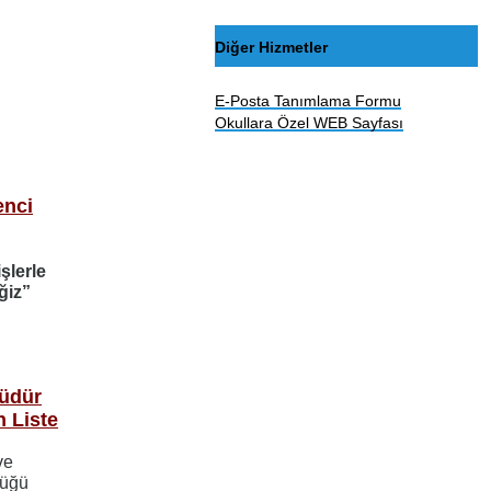
Diğer Hizmetler
E-Posta Tanımlama Formu
Okullara Özel WEB Sayfası
enci
şlerle
ğiz”
Müdür
 Liste
ve
lüğü