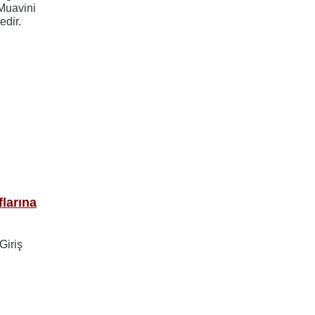
Muavini
edir.
flarına
Giriş