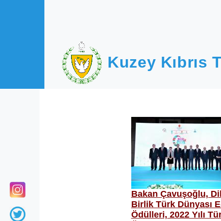
Ana içeriğe atla
Kuzey Kıbrıs T
Bakan Çavuşoğlu, Dild
Birlik Türk Dünyası 
Ödülleri, 2022 Yılı Tü