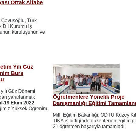
yası Ortak Alfabe
m Çavuşoğlu, Türk
rk Dil Kurumu iş
umunun kuruluşunun ve
etim Yılı Güz
nim Burs
su
 yılı Güz Dönemi
Öğretmenlere Yönelik Proje
ndan yararlanmak
ül-19 Ekim 2022
Danışmanlığı Eğitimi Tamamland
lığımız Yüksek Öğrenim
Milli Eğitim Bakanlığı, ODTÜ Kuzey Kı
TİKA iş birliğinde düzenlenen eğitim p
21 öğretmen başarıyla tamamladı.