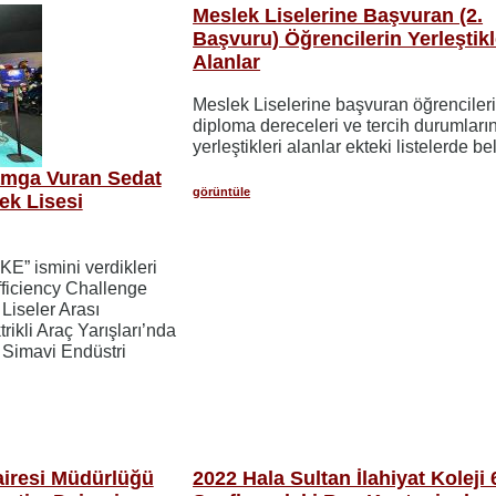
Meslek Liselerine Başvuran (2.
Başvuru) Öğrencilerin Yerleştikl
Alanlar
Meslek Liselerine başvuran öğrenciler
diploma dereceleri ve tercih durumları
yerleştikleri alanlar ekteki listelerde beli
amga Vuran Sedat
görüntüle
ek Lisesi
” ismini verdikleri
Efficiency Challenge
 Liseler Arası
rikli Araç Yarışları’nda
t Simavi Endüstri
airesi Müdürlüğü
2022 Hala Sultan İlahiyat Koleji 