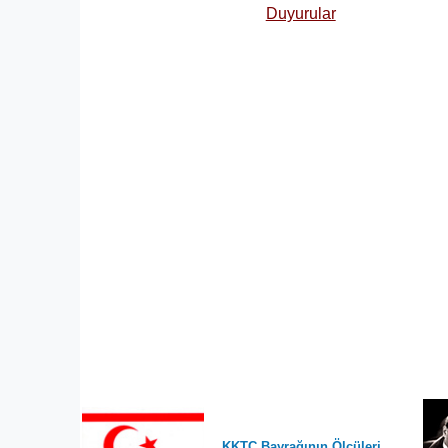
Duyurular
KKTC Bayrağının Ölçüleri