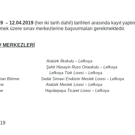
19 – 12.04.2019
(her iki tarih dahil) tarihleri arasında kayıt yapt
nmek üzere sınav merkezlerine başvurmaları gerekmektedir.
V MERKEZLERİ
itirme Atatürk İlkokulu – Lefkoşa
itirme Şehit Hüseyin Ruso Ortaokulu – Lefkoşa
irme Lefkoşa Türk Lisesi – Lefkoşa
 Dıştan Bitirme Sedat Simavi Endüstri Meslek Lisesi – Lefkoşa
an Bitirme Atatürk Meslek Lisesi – Lefkoşa
an Bitirme Haydarpaşa Ticaret Lisesi – Lefkoşa
019