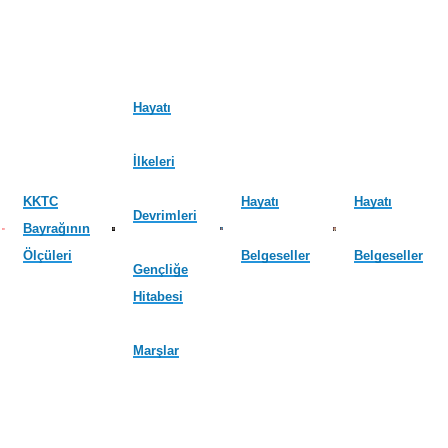
Hayatı
İlkeleri
KKTC
Hayatı
Hayatı
Devrimleri
Bayrağının
Ölçüleri
Belgeseller
Belgeseller
Gençliğe
Hitabesi
Marşlar