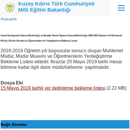
Kuzey Kıbrıs Türk Cumhuriyeti
Ana içeriğe atla
Milli Eğitim Bakanlığı
Menü
Sayfa
Anasayfa
yolu
Genel Ortaöğretim Dairesi Müdürlüğü ve Mesleki Teknik Öğretim Dairesi Müdürlüğü 2018-2019 Öğretim Yılı Muhtemel
Müdür, Müdür Muavini ve Öğretmenlere ait Yerdeğiştirme Bekleme Listesi
2018-2019 Öğretim yılı başvurular sonucu oluşan Muhtemel
Müdür, Müdür Muavini ve Öğretmenlerin Yerdeğiştirme
Bekleme Listesi ektedir. İtirazlar 20 Mayıs 2019 tarihi mesai
bitimine kadar ilgili daire müdürlüklerine yapılmalıdır.
Dosya Eki
15 Mayıs 2019 tarihli yer değiştirme bekleme listesi
(2.22 MB)
Bağlı Birimler