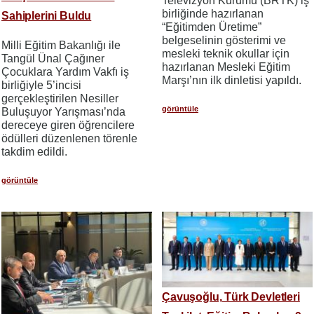
Televizyon Kurumu (BRTK) iş
birliğinde hazırlanan
Sahiplerini Buldu
“Eğitimden Üretime”
belgeselinin gösterimi ve
Milli Eğitim Bakanlığı ile
mesleki teknik okullar için
Tangül Ünal Çağıner
hazırlanan Mesleki Eğitim
Çocuklara Yardım Vakfı iş
Marşı’nın ilk dinletisi yapıldı.
birliğiyle 5’incisi
gerçekleştirilen Nesiller
görüntüle
Buluşuyor Yarışması’nda
dereceye giren öğrencilere
ödülleri düzenlenen törenle
takdim edildi.
görüntüle
Çavuşoğlu, Türk Devletleri