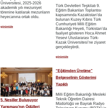
Üniversitesi, 2025-2026
Türk Devletleri Teşkilatı 9.
akademik yılı mezuniyet
Eğitim Bakanları Toplantısı
törenine katılarak mezunların
kapsamında Kazakistan’da
heyecanına ortak oldu.
bulunan Kuzey Kıbrıs Türk
Cumhuriyeti Milli Eğitim
görüntüle
Bakanlığı Heyeti, Türkistan’da
faaliyet gösteren Hoca Ahmet
Yesevi Uluslararası Türk-
Kazak Üniversitesi’ne ziyaret
gerçekleştirdi.
görüntüle
“Eğitimden Üretime”
Belgeselinin Gösterimi
Yapıldı
Milli Eğitim Bakanlığı Mesleki
Teknik Öğretim Dairesi
5. Nesiller Buluşuyor
Müdürlüğü ve Bayrak Radyo
Yarışması’nın Ödülleri