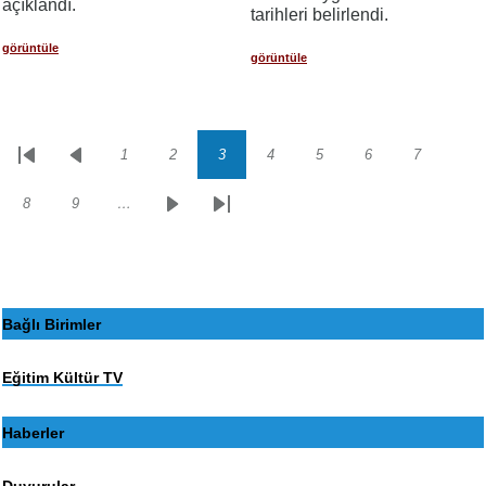
açıklandı.
tarihleri belirlendi.
görüntüle
görüntüle
1
2
3
4
5
6
7
Sayfalama
İlk
Önceki
Sayfa
Sayfa
Sayfa
Sayfa
Sayfa
Sayfa
Sayfa
sayfa
sayfa
8
9
…
Sayfa
Sayfa
Sonraki
Son
sayfa
sayfa
Bağlı Birimler
Eğitim Kültür TV
Haberler
Duyurular