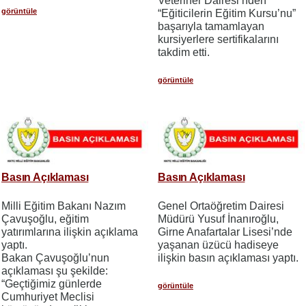
Veteriner Dairesi’nden
görüntüle
“Eğiticilerin Eğitim Kursu’nu”
başarıyla tamamlayan
kursiyerlere sertifikalarını
takdim etti.
görüntüle
Basın Açıklaması
Basın Açıklaması
Milli Eğitim Bakanı Nazım
Genel Ortaöğretim Dairesi
Çavuşoğlu, eğitim
Müdürü Yusuf İnanıroğlu,
yatırımlarına ilişkin açıklama
Girne Anafartalar Lisesi’nde
yaptı.
yaşanan üzücü hadiseye
Bakan Çavuşoğlu’nun
ilişkin basın açıklaması yaptı.
açıklaması şu şekilde:
“Geçtiğimiz günlerde
görüntüle
Cumhuriyet Meclisi