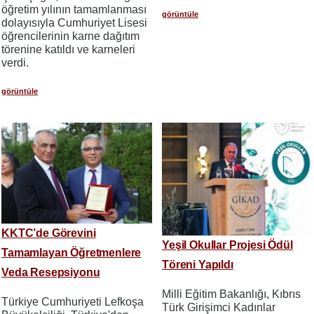
öğretim yılının tamamlanması
görüntüle
dolayısıyla Cumhuriyet Lisesi
öğrencilerinin karne dağıtım
törenine katıldı ve karneleri
verdi.
görüntüle
KKTC’de Görevini
Yeşil Okullar Projesi Ödül
Tamamlayan Öğretmenlere
Töreni Yapıldı
Veda Resepsiyonu
Milli Eğitim Bakanlığı, Kıbrıs
Türkiye Cumhuriyeti Lefkoşa
Türk Girişimci Kadınlar