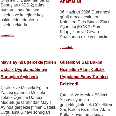
Giriş İkinci Basamak Sınav
Anahtarları
Sonuçları (KGS-2) aday
numarasına göre sıralı
06 Haziran 2026 Cumartesi
listeleri ve kolejlere kayıt
günü gerçekleştirilen
hakkı elde edenlerin
Kolejlere Giriş Sınavı 2'inci
listeleri ektedir.
Aşaması (KGS 2) Soru
Kitapçıkları ve Cevap
görüntüle
Anahtarları ekte verilmiştir.
görüntüle
Mayıs ayında gerçekleştirilen
Güzellik ve Saç Bakım
Ustalık Uygulama Sınavı
Hizmetleri Alanı Kalfalık
Sonuçları Açıklandı
Uygulama Sınav Tarihleri
Belirlendi
Çıraklık ve Mesleki Eğitim
Yasası uyarınca Mesleki
Çıraklık ve Meslek Eğitimi
Teknik Öğretim Dairesi
Yasası uyarınca
Müdürlüğü tarafından Mayıs
gerçekleştirilecek Güzellik ve
Ayında gerçekleştirilen Ustalık
Saç Bakım Hizmetleri Alanı
Uygulama Sınavı sonuçları
Kalfalık uygulama sınav