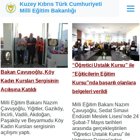
Kuzey Kıbrıs Türk Cumhuriyeti
Ana içeriğe atla
Milli Eğitim Bakanlığı
Menü
“Öğretici Ustalık Kursu” ile
Bakan Çavuşoğlu, Köy
“Eğiticilerin Eğitim
Kadın Kursları Sergisinin
Kursu”nda başarılı olanlara
Açılışına Katıldı
belgeleri verildi
Milli Eğitim Bakanı Nazım
Milli Eğitim Bakanı Nazım
Çavuşoğlu, Yiğitler, Gaziköy,
Çavuşoğlu, Sedat Simavi
İncirli, Vadili, Akdoğan,
Endüstri Meslek Lisesi’nde 24
Paşaköy ve Beyarmudu Köy
Şubat-7 Mayıs tarihleri
Kadın Kursları sergisinin
arasında gerçekleştirilen
açılışını yaptı.
“Öğretici Ustalık Kursu” ile