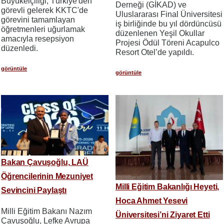
Büyükelçiliği, Türkiye'den
Derneği (GİKAD) ve
görevli gelerek KKTC'de
Uluslararası Final Üniversitesi
görevini tamamlayan
iş birliğinde bu yıl dördüncüsü
öğretmenleri uğurlamak
düzenlenen Yeşil Okullar
amacıyla resepsiyon
Projesi Ödül Töreni Acapulco
düzenledi.
Resort Otel’de yapıldı.
görüntüle
görüntüle
Bakan Çavuşoğlu, LAÜ
Öğrencilerinin Mezuniyet
Milli Eğitim Bakanlığı Heyeti,
Sevincini Paylaştı
Hoca Ahmet Yesevi
Milli Eğitim Bakanı Nazım
Üniversitesi’ni Ziyaret Etti
Çavuşoğlu, Lefke Avrupa