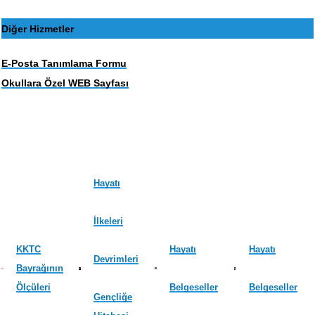
Diğer Hizmetler
E-Posta Tanımlama Formu
Okullara Özel WEB Sayfası
Hayatı
İlkeleri
KKTC
Hayatı
Hayatı
Devrimleri
Bayrağının
Ölçüleri
Belgeseller
Belgeseller
Gençliğe