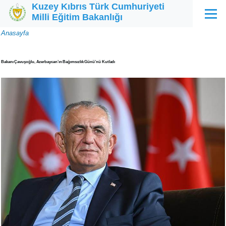
Kuzey Kıbrıs Türk Cumhuriyeti
Ana içeriğe atla
Milli Eğitim Bakanlığı
Menü
Sayfa
Anasayfa
yolu
Bakanı Çavuşoğlu, Azerbaycan’ın Bağımsızlık Günü’nü Kutladı