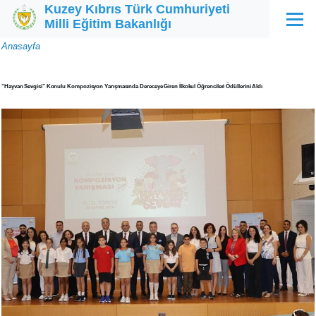
Kuzey Kıbrıs Türk Cumhuriyeti
Ana içeriğe atla
Milli Eğitim Bakanlığı
Menü
Sayfa
Anasayfa
yolu
“Hayvan Sevgisi” Konulu Kompozisyon Yarışmasında Dereceye Giren İlkokul Öğrencileri Ödüllerini Aldı