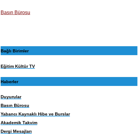
Basın Bürosu
Bağlı Birimler
Eğitim Kültür TV
Haberler
Duyurular
Basın Bürosu
Yabancı Kaynaklı Hibe ve Burslar
Akademik Takvim
Dergi Mesajları