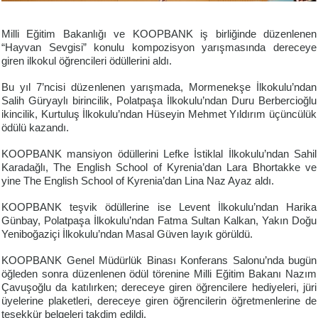
Milli Eğitim Bakanlığı ve KOOPBANK iş birliğinde düzenlenen
“Hayvan Sevgisi” konulu kompozisyon yarışmasında dereceye
giren ilkokul öğrencileri ödüllerini aldı.
Bu yıl 7’ncisi düzenlenen yarışmada, Mormenekşe İlkokulu’ndan
Salih Güryaylı birincilik, Polatpaşa İlkokulu’ndan Duru Berbercioğlu
ikincilik, Kurtuluş İlkokulu’ndan Hüseyin Mehmet Yıldırım üçüncülük
ödülü kazandı.
KOOPBANK mansiyon ödüllerini Lefke İstiklal İlkokulu’ndan Sahil
Karadağlı, The English School of Kyrenia’dan Lara Bhortakke ve
yine The English School of Kyrenia’dan Lina Naz Ayaz aldı.
KOOPBANK teşvik ödüllerine ise Levent İlkokulu’ndan Harika
Günbay, Polatpaşa İlkokulu’ndan Fatma Sultan Kalkan, Yakın Doğu
Yeniboğaziçi İlkokulu’ndan Masal Güven layık görüldü.
KOOPBANK Genel Müdürlük Binası Konferans Salonu’nda bugün
öğleden sonra düzenlenen ödül törenine Milli Eğitim Bakanı Nazım
Çavuşoğlu da katılırken; dereceye giren öğrencilere hediyeleri, jüri
üyelerine plaketleri, dereceye giren öğrencilerin öğretmenlerine de
teşekkür belgeleri takdim edildi.