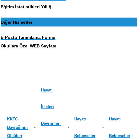
Eğitim İstatistikleri Yıllığı
Diğer Hizmetler
E-Posta Tanımlama Formu
Okullara Özel WEB Sayfası
Hayatı
İlkeleri
KKTC
Hayatı
Hayatı
Devrimleri
Bayrağının
Ölçüleri
Belgeseller
Belgeseller