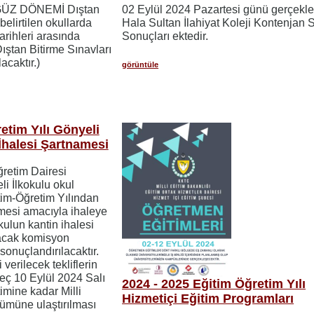
 GÜZ DÖNEMİ Dıştan
02 Eylül 2024 Pazartesi günü gerçekleş
belirtilen okullarda
Hala Sultan İlahiyat Koleji Kontenjan 
arihleri arasında
Sonuçları ektedir.
 Dıştan Bitirme Sınavları
acaktır.)
görüntüle
etim Yılı Gönyeli
İhalesi Şartnamesi
öğretim Dairesi
i İlkokulu okul
tim-Öğretim Yılından
lmesi amacıyla ihaleye
kulun kantin ihalesi
acak komisyon
sonuçlandırılacaktır.
 verilecek tekliflerin
geç 10 Eylül 2024 Salı
2024 - 2025 Eğitim Öğretim Yılı
imine kadar Milli
Hizmetiçi Eğitim Programları
lümüne ulaştırılması