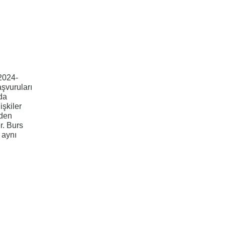
2024-
şvuruları
da
şkiler
den
r. Burs
e aynı