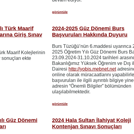
görüntüle
ı Türk Maarif
2024-2025 Güz Dönemi Burs
larına Giriş Sınav
Başvuruları Hakkında Duyuru
Burs Tüzüğü’nün 6.maddesi uyarınca 
2025 Öğretim Yılı Güz Dönemi Burs Ba
rk Maarif Kolejlerinin
23.09.2024-31.10.2024 tarihleri arasın
v sonuçları ekte
Bakanlığımız Yüksek Öğrenim ve Dış ili
Dairesi
http://yobis.mebnet.net
adresin
online olarak müracaatlarını yapabilirle
başvuruları ile ilgili ayrıntılı bilgiye yin
adresin “Önemli Bilgiler” bölümünden
ulaşılabilmektedir.
görüntüle
ılı Güz Dönemi
2024 Hala Sultan İlahiyat Koleji
arı
Kontenjan Sınavı Sonuçları