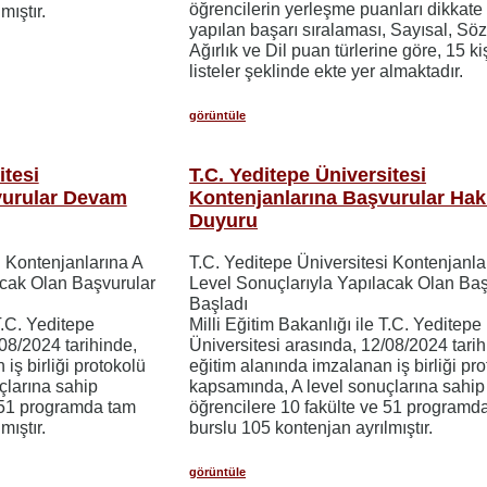
öğrencilerin yerleşme puanları dikkate
mıştır.
yapılan başarı sıralaması, Sayısal, Söz
Ağırlık ve Dil puan türlerine göre, 15 kiş
listeler şeklinde ekte yer almaktadır.
görüntüle
itesi
T.C. Yeditepe Üniversitesi
vurular Devam
Kontenjanlarına Başvurular Ha
Duyuru
i Kontenjanlarına A
T.C. Yeditepe Üniversitesi Kontenjanla
acak Olan Başvurular
Level Sonuçlarıyla Yapılacak Olan Baş
Başladı
T.C. Yeditepe
Milli Eğitim Bakanlığı ile T.C. Yeditepe
08/2024 tarihinde,
Üniversitesi arasında, 12/08/2024 tarih
iş birliği protokolü
eğitim alanında imzalanan iş birliği pr
çlarına sahip
kapsamında, A level sonuçlarına sahip
e 51 programda tam
öğrencilere 10 fakülte ve 51 programd
mıştır.
burslu 105 kontenjan ayrılmıştır.
görüntüle