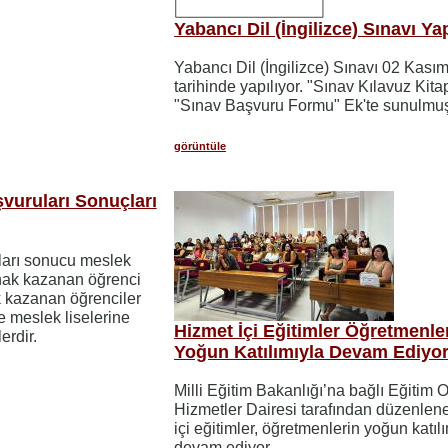
Yabancı Dil (İngilizce) Sınavı Yap
Yabancı Dil (İngilizce) Sınavı 02 Kası
tarihinde yapılıyor. "Sınav Kılavuz Kita
"Sınav Başvuru Formu" Ek'te sunulmuş
görüntüle
şvuruları Sonuçları
uları sonucu meslek
 hak kazanan öğrenci
ak kazanan öğrenciler
e meslek liselerine
Hizmet İçi Eğitimler Öğretmenle
erdir.
Yoğun Katılımıyla Devam Ediyo
Milli Eğitim Bakanlığı’na bağlı Eğitim O
Hizmetler Dairesi tarafından düzenlen
içi eğitimler, öğretmenlerin yoğun katıl
devam ediyor.