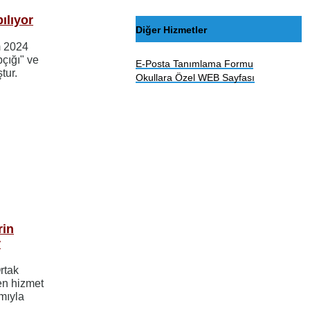
ılıyor
Diğer Hizmetler
m 2024
pçığı" ve
E-Posta Tanımlama Formu
tur.
Okullara Özel WEB Sayfası
rin
r
rtak
en hizmet
ımıyla