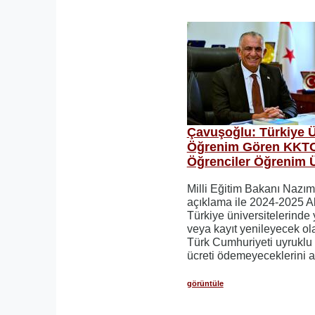
Çavuşoğlu: Türkiye Ü
Öğrenim Gören KKTC
Öğrenciler Öğrenim 
Milli Eğitim Bakanı Nazım
açıklama ile 2024-2025 A
Türkiye üniversitelerinde 
veya kayıt yenileyecek ol
Türk Cumhuriyeti uyruklu 
ücreti ödemeyeceklerini a
görüntüle