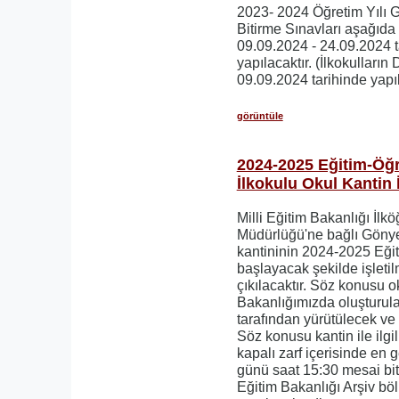
2023- 2024 Öğretim Yılı
Bitirme Sınavları aşağıda 
09.09.2024 - 24.09.2024 t
yapılacaktır. (İlkokulların
09.09.2024 tarihinde yapıl
görüntüle
2024-2025 Eğitim-Öğr
İlkokulu Okul Kantin 
Milli Eğitim Bakanlığı İlk
Müdürlüğü'ne bağlı Gönyel
kantininin 2024-2025 Eği
başlayacak şekilde işleti
çıkılacaktır. Söz konusu o
Bakanlığımızda oluşturul
tarafından yürütülecek ve 
Söz konusu kantin ile ilgili
kapalı zarf içerisinde en 
günü saat 15:30 mesai bit
Eğitim Bakanlığı Arşiv bö