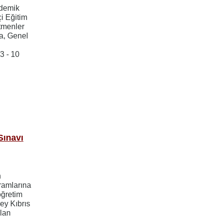
ademik
çi Eğitim
etmenler
da, Genel
3 - 10
ı
Sınavı
n
gramlarına
öğretim
ey Kıbrıs
lan