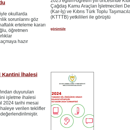
2025 eğitim-öğretim yılı öncesinde Kıb
du
Çağdaş Kamu Araçları İşletmecileri De
(Kar-İş) ve Kıbrıs Türk Toplu Taşımacılar
yle okullarda
(KTTTB) yetkilileri ile görüştü
lik sorunlarını göz
aftalık erteleme kararı
görüntüle
oğlu, öğretmen
rlıklar
 açmaya hazır
 Kantini İhalesi
afından duyurulan
ini işletme ihalesi
lül 2024 tarihi mesai
haleye verilen teklifler
değerlendirilmiştir.