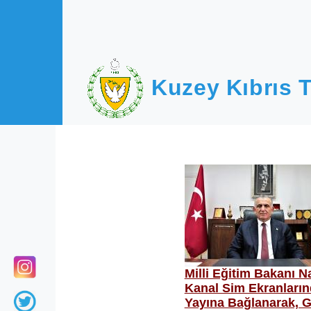
Ana içeriğe atla
Kuzey Kıbrıs T
Milli Eğitim Bakanı 
Kanal Sim Ekranların
Yayına Bağlanarak, G