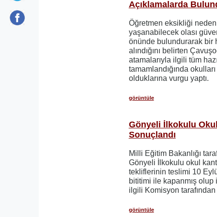
Açıklamalarda Bulun
Öğretmen eksikliği nedeni
yaşanabilecek olası güven
önünde bulundurarak bir h
alındığını belirten Çavuş
atamalarıyla ilgili tüm hazı
tamamlandığında okulları
olduklarına vurgu yaptı.
görüntüle
Gönyeli İlkokulu Okul
Sonuçlandı
Milli Eğitim Bakanlığı tar
Gönyeli İlkokulu okul kant
tekliflerinin teslimi 10 Ey
bititimi ile kapanmış olup i
ilgili Komisyon tarafından 
görüntüle