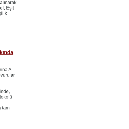
 alınarak
el, Eşit
ilik
kkında
rına A
vurular
inde,
otokolü
a tam