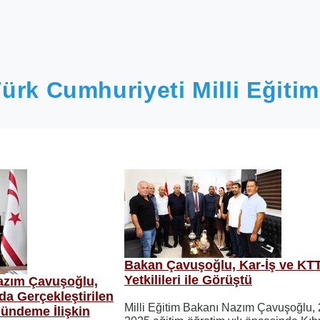
ürk Cumhuriyeti Milli Eğitim
Bakan Çavuşoğlu, Kar-İş ve KT
Yetkilileri ile Görüştü
Nazım Çavuşoğlu,
da Gerçekleştirilen
Milli Eğitim Bakanı Nazım Çavuşoğlu,
ündeme İlişkin