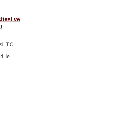
itesi ve
i
i, T.C.
i ile