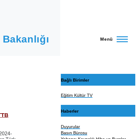
 Bakanlığı
Menü
Bağlı Birimler
Eğitim Kültür TV
Haberler
TTB
Duyurular
Basın Bürosu
 2024-
Yabancı Kaynaklı Hibe ve Burslar