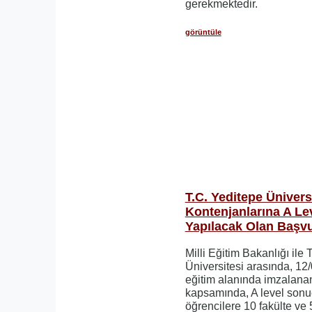
gerekmektedir.
görüntüle
T.C. Yeditepe Ünivers
Kontenjanlarına A Le
Yapılacak Olan Başvur
Milli Eğitim Bakanlığı ile 
Üniversitesi arasında, 12/
eğitim alanında imzalanan 
kapsamında, A level sonu
öğrencilere 10 fakülte v