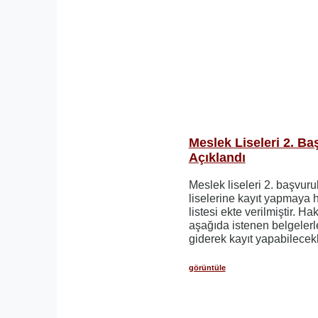
Meslek Liseleri 2. Ba
Açıklandı
Meslek liseleri 2. başvur
liselerine kayıt yapmaya
listesi ekte verilmiştir. H
aşağıda istenen belgelerl
giderek kayıt yapabilecekl
görüntüle