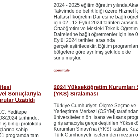
2024 - 2025 eğitim öğretim yılında Ak
Takvimde de belirtildiği üzere Hizmet İ
Haftası İlköğretim Dairesine bağlı öğr
için 02 - 12 Eylül 2024 tarihleri arasın
Ortaöğretim ve Mesleki Teknik Öğretim
Dairelerine bağlı öğretmenler için ise 0
Eylül 2024 tarihleri arasında
gerçekleştirilecektir. Eğitim programlar
bölgelere göre ayrılmış şekilde ekte
sunulmuştur.
görüntüle
itesi
2024 Yükseköğretim Kurumları 
vel Sonuçlarıyla
(YKS) Sıralaması
ular Uzatıldı
Türkiye Cumhuriyeti Ölçme Seçme ve
Yerleştirme Merkezi (ÖSYM) tarafında
T.C. Yeditepe
üniversitelerin ön lisans ve lisans pro
08/2024 tarihinde,
giriş amacıyla gerçekleştirilen Yüksek
iş birliği protokolü
Kurumları Sınavı’na (YKS) katılan, Kuz
çlarına sahip
Türk Cumhuriyeti liselerinden mezun o
e 51 programda tam