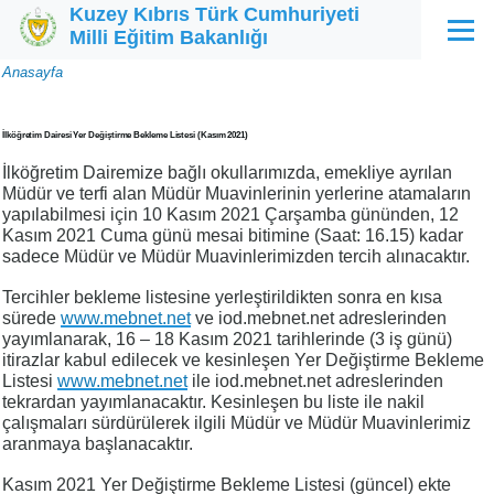
Kuzey Kıbrıs Türk Cumhuriyeti
Ana içeriğe atla
Milli Eğitim Bakanlığı
Menü
Sayfa
Anasayfa
yolu
İlköğretim Dairesi Yer Değiştirme Bekleme Listesi (Kasım 2021)
İlköğretim Dairemize bağlı okullarımızda, emekliye ayrılan
Müdür ve terfi alan Müdür Muavinlerinin yerlerine atamaların
yapılabilmesi için 10 Kasım 2021 Çarşamba gününden, 12
Kasım 2021 Cuma günü mesai bitimine (Saat: 16.15) kadar
sadece Müdür ve Müdür Muavinlerimizden tercih alınacaktır.
Tercihler bekleme listesine yerleştirildikten sonra en kısa
sürede
www.mebnet.net
ve iod.mebnet.net adreslerinden
yayımlanarak, 16 – 18 Kasım 2021 tarihlerinde (3 iş günü)
itirazlar kabul edilecek ve kesinleşen Yer Değiştirme Bekleme
Listesi
www.mebnet.net
ile iod.mebnet.net adreslerinden
tekrardan yayımlanacaktır. Kesinleşen bu liste ile nakil
çalışmaları sürdürülerek ilgili Müdür ve Müdür Muavinlerimiz
aranmaya başlanacaktır.
Kasım 2021 Yer Değiştirme Bekleme Listesi (güncel) ekte