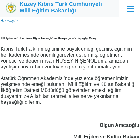
Kuzey Kıbrıs Türk Cumhuriyeti
Ana içeriğe atla
Milli Eğitim Bakanlığı
Menü
Sayfa
Anasayfa
yolu
Milli Eğitim ve Kültür Bakanı Olgun Amcaoğlu'nun Hüseyin Şenol’a Başsağlığı Mesajı
Kıbrıs Türk halkının eğitimine büyük emeği geçmiş, eğitimin
her kademesinde önemli görevler üstlenmiş, öğretmen,
yönetici ve değerli insan HÜSEYİN ŞENOL’un aramızdan
ayrılışını büyük bir üzüntüyle öğrenmiş bulunmaktayım.
Atatürk Öğretmen Akademisi’nde yüzlerce öğretmenimizin
yetişmesinde emeği bulunan, Milli Eğitim ve Kültür Bakanlığı
İlköğretim Dairesi Müdürlüğü görevinden emekli eğitim
duayenimize Allah’tan rahmet, ailesine ve yakınlarına
başsağlığı dilerim.
Olgun Amcaoğlu
Milli Eğitim ve Kültür Bakanı