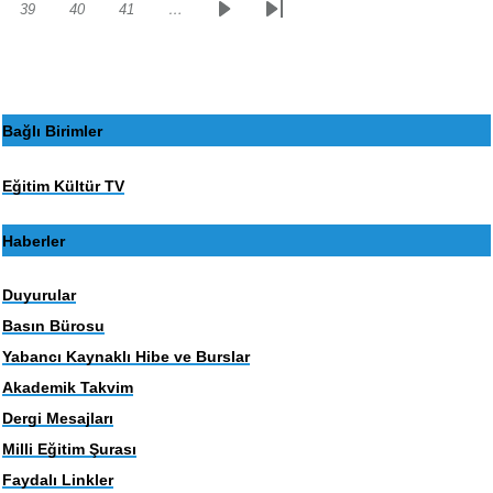
39
40
41
…
Sayfa
Sayfa
Sayfa
Sonraki
Son
sayfa
sayfa
Bağlı Birimler
Eğitim Kültür TV
Haberler
Duyurular
Basın Bürosu
Yabancı Kaynaklı Hibe ve Burslar
Akademik Takvim
Dergi Mesajları
Milli Eğitim Şurası
Faydalı Linkler