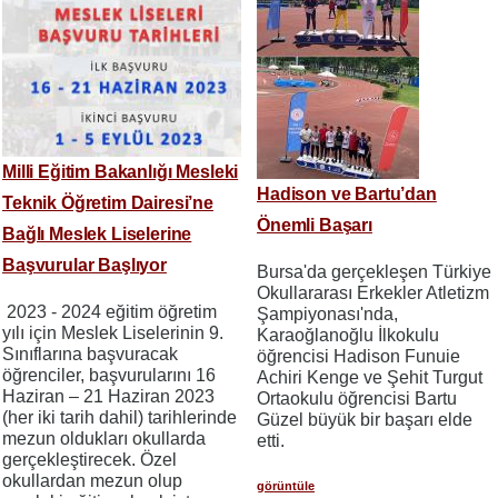
Milli Eğitim Bakanlığı Mesleki
Hadison ve Bartu’dan
Teknik Öğretim Dairesi’ne
Önemli Başarı
Bağlı Meslek Liselerine
Başvurular Başlıyor
Bursa'da gerçekleşen Türkiye
Okullararası Erkekler Atletizm
​​​​​​​ 2023 - 2024 eğitim öğretim
Şampiyonası'nda,
yılı için Meslek Liselerinin 9.
Karaoğlanoğlu İlkokulu
Sınıflarına başvuracak
öğrencisi Hadison Funuie
öğrenciler, başvurularını 16
Achiri Kenge ve Şehit Turgut
Haziran – 21 Haziran 2023
Ortaokulu öğrencisi Bartu
(her iki tarih dahil) tarihlerinde
Güzel büyük bir başarı elde
mezun oldukları okullarda
etti.
gerçekleştirecek. Özel
okullardan mezun olup
görüntüle