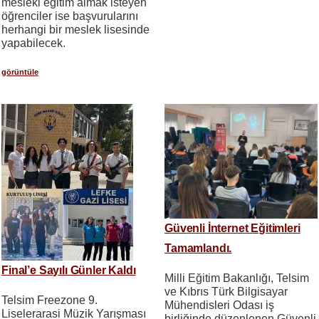
mesleki eğitim almak isteyen
öğrenciler ise başvurularını
herhangi bir meslek lisesinde
yapabilecek.
görüntüle
Güvenli İnternet Eğitimleri
Tamamlandı.
Final’e Sayılı Günler Kaldı
Milli Eğitim Bakanlığı, Telsim
ve Kıbrıs Türk Bilgisayar
Telsim Freezone 9.
Mühendisleri Odası iş
Liselerarasi Müzik Yarışması
birliğinde düzenlenen Güvenli