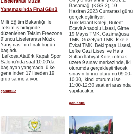
Liselerarası Müzik
Basamağı (KGS-2), 10
Yarışması’nda Final Günü
Haziran 2023 Cumartesi günü
gerçekleştiriliyor.
Milli Eğitim Bakanlığı ile
Türk Maarif Koleji, Bülent
Telsim iş birliğinde
Ecevit Anadolu Lisesi, Girne
düzenlenen Telsim Freezone
19 Mayıs TMK, Gazimağusa
9’uncu Liselerarası Müzik
TMK, Güzelyurt TMK, İskele
Yarışması'nın finali bugün
Evkaf TMK, Bekirpaşa Lisesi,
başladı.
Lefke Gazi Lisesi ve Hala
Lefkoşa Atatürk Kapalı Spor
Sultan İlahiyat Koleji olmak
Salonu'nda saat 10.00'da
üzere 9 sınav merkezinde, iki
başlayan yarışmada, ülke
oturumda gerçekleştirilecek
genelinden 17 liseden 19
sınavın birinci oturumu 09:00-
grup sahne alıyor.
10:30, ikinci oturumu ise
11:00-12:30 saatleri arasında
yapılacaktır.
görüntüle
görüntüle