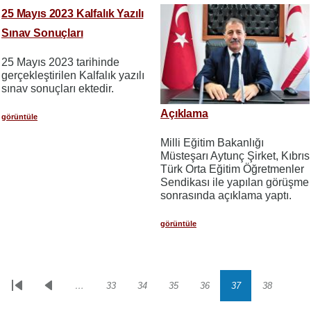
25 Mayıs 2023 Kalfalık Yazılı
Sınav Sonuçları
25 Mayıs 2023 tarihinde
gerçekleştirilen Kalfalık yazılı
sınav sonuçları ektedir.
Açıklama
görüntüle
Milli Eğitim Bakanlığı
Müsteşarı Aytunç Şirket, Kıbrıs
Türk Orta Eğitim Öğretmenler
Sendikası ile yapılan görüşme
sonrasında açıklama yaptı.
görüntüle
…
33
34
35
36
37
38
Sayfalama
İlk
Önceki
Sayfa
Sayfa
Sayfa
Sayfa
Sayfa
Sayfa
sayfa
sayfa