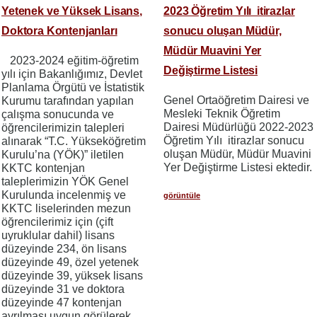
Yetenek ve Yüksek Lisans,
2023 Öğretim Yılı itirazlar
Doktora Kontenjanları
sonucu oluşan Müdür,
Müdür Muavini Yer
2023-2024 eğitim-öğretim
Değiştirme Listesi
yılı için Bakanlığımız, Devlet
Planlama Örgütü ve İstatistik
Genel Ortaöğretim Dairesi ve
Kurumu tarafından yapılan
Mesleki Teknik Öğretim
çalışma sonucunda ve
Dairesi Müdürlüğü 2022-2023
öğrencilerimizin talepleri
Öğretim Yılı itirazlar sonucu
alınarak “T.C. Yükseköğretim
oluşan Müdür, Müdür Muavini
Kurulu’na (YÖK)” iletilen
Yer Değiştirme Listesi ektedir.
KKTC kontenjan
taleplerimizin YÖK Genel
Kurulunda incelenmiş ve
görüntüle
KKTC liselerinden mezun
öğrencilerimiz için (çift
uyruklular dahil) lisans
düzeyinde 234, ön lisans
düzeyinde 49, özel yetenek
düzeyinde 39, yüksek lisans
düzeyinde 31 ve doktora
düzeyinde 47 kontenjan
ayrılması uygun görülerek