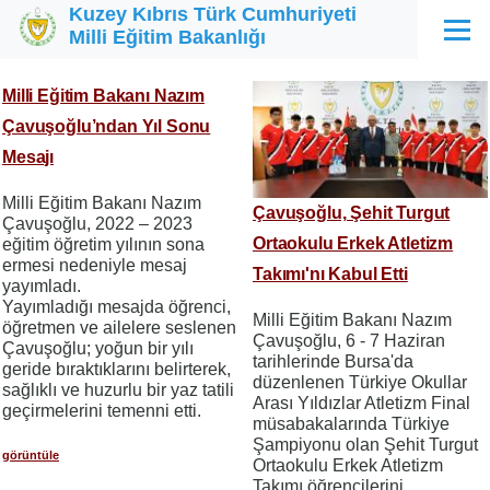
Kuzey Kıbrıs Türk Cumhuriyeti
Ana içeriğe atla
Milli Eğitim Bakanlığı
Menü
Milli Eğitim Bakanı Nazım
Çavuşoğlu’ndan Yıl Sonu
Mesajı
Milli Eğitim Bakanı Nazım
Çavuşoğlu, Şehit Turgut
Çavuşoğlu, 2022 – 2023
Ortaokulu Erkek Atletizm
eğitim öğretim yılının sona
ermesi nedeniyle mesaj
Takımı'nı Kabul Etti
yayımladı.
Yayımladığı mesajda öğrenci,
Milli Eğitim Bakanı Nazım
öğretmen ve ailelere seslenen
Çavuşoğlu, 6 - 7 Haziran
Çavuşoğlu; yoğun bir yılı
tarihlerinde Bursa'da
geride bıraktıklarını belirterek,
düzenlenen Türkiye Okullar
sağlıklı ve huzurlu bir yaz tatili
Arası Yıldızlar Atletizm Final
geçirmelerini temenni etti.
müsabakalarında Türkiye
Şampiyonu olan Şehit Turgut
görüntüle
Ortaokulu Erkek Atletizm
Takımı öğrencilerini,