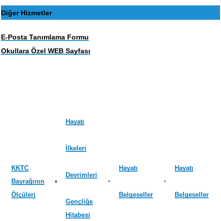
Diğer Hizmetler
E-Posta Tanımlama Formu
Okullara Özel WEB Sayfası
Hayatı
İlkeleri
KKTC
Hayatı
Hayatı
Devrimleri
Bayrağının
Ölçüleri
Belgeseller
Belgeseller
Gençliğe
Hitabesi