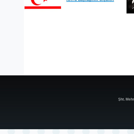
Şht. Meh