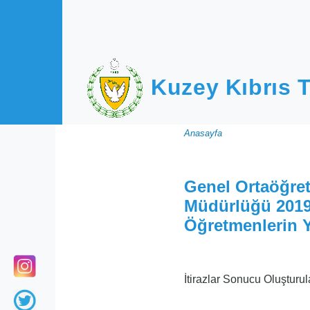
Ana içeriğe atla
Kuzey Kıbrıs T
Sayfa
Anasayfa
yolu
Genel Ortaöğret
Müdürlüğü 2019
Öğretmenlerin Y
İtirazlar Sonucu Oluşturul