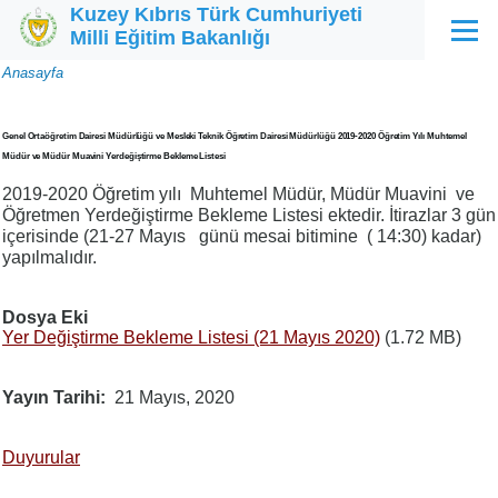
Kuzey Kıbrıs Türk Cumhuriyeti
Ana içeriğe atla
Milli Eğitim Bakanlığı
Menü
Sayfa
Anasayfa
yolu
Genel Ortaöğretim Dairesi Müdürlüğü ve Mesleki Teknik Öğretim Dairesi Müdürlüğü 2019-2020 Öğretim Yılı Muhtemel
Müdür ve Müdür Muavini Yerdeğiştirme Bekleme Listesi
2019-2020 Öğretim yılı Muhtemel Müdür, Müdür Muavini ve
Öğretmen Yerdeğiştirme Bekleme Listesi ektedir. İtirazlar 3 gün
içerisinde (21-27 Mayıs günü mesai bitimine ( 14:30) kadar)
yapılmalıdır.
Dosya Eki
Yer Değiştirme Bekleme Listesi (21 Mayıs 2020)
(1.72 MB)
Yayın Tarihi
21 Mayıs, 2020
Duyurular