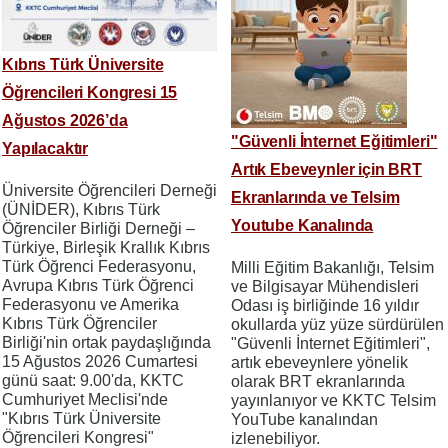
Kıbrıs Türk Üniversite
Öğrencileri Kongresi 15
Ağustos 2026’da
"Güvenli İnternet Eğitimleri"
Yapılacaktır
Artık Ebeveynler için BRT
Üniversite Öğrencileri Derneği
Ekranlarında ve Telsim
(ÜNİDER), Kıbrıs Türk
Youtube Kanalında
Öğrenciler Birliği Derneği –
Türkiye, Birleşik Krallık Kıbrıs
Türk Öğrenci Federasyonu,
Milli Eğitim Bakanlığı, Telsim
Avrupa Kıbrıs Türk Öğrenci
ve Bilgisayar Mühendisleri
Federasyonu ve Amerika
Odası iş birliğinde 16 yıldır
Kıbrıs Türk Öğrenciler
okullarda yüz yüze sürdürülen
Birliği'nin ortak paydaşlığında
"Güvenli İnternet Eğitimleri",
15 Ağustos 2026 Cumartesi
artık ebeveynlere yönelik
günü saat: 9.00'da, KKTC
olarak BRT ekranlarında
Cumhuriyet Meclisi'nde
yayınlanıyor ve KKTC Telsim
"Kıbrıs Türk Üniversite
YouTube kanalından
Öğrencileri Kongresi"
izlenebiliyor.