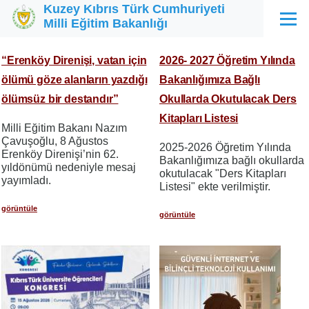
Kuzey Kıbrıs Türk Cumhuriyeti
Ana içeriğe atla
Milli Eğitim Bakanlığı
Menü
“Erenköy Direnişi, vatan için
2026- 2027 Öğretim Yılında
ölümü göze alanların yazdığı
Bakanlığımıza Bağlı
ölümsüz bir destandır”
Okullarda Okutulacak Ders
Kitapları Listesi
Milli Eğitim Bakanı Nazım
Çavuşoğlu, 8 Ağustos
2025-2026 Öğretim Yılında
Erenköy Direnişi’nin 62.
Bakanlığımıza bağlı okullarda
yıldönümü nedeniyle mesaj
okutulacak "Ders Kitapları
yayımladı.
Listesi" ekte verilmiştir.
görüntüle
görüntüle