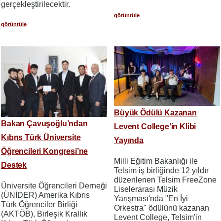
gerçekleştirilecektir.
görüntüle
görüntüle
Büyük Ödülü Kazanan
Bakan Çavuşoğlu’ndan
Levent College’in Klibi
Kıbrıs Türk Üniversite
Yayında
Öğrencileri Kongresi’ne
Milli Eğitim Bakanlığı ile
Destek
Telsim iş birliğinde 12 yıldır
düzenlenen Telsim FreeZone
Üniversite Öğrencileri Derneği
Liselerarası Müzik
(ÜNİDER) Amerika Kıbrıs
Yarışması'nda "En İyi
Türk Öğrenciler Birliği
Orkestra" ödülünü kazanan
(AKTÖB), Birleşik Krallık
Levent College, Telsim'in