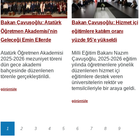
Bakan Çavuşoğlu: Atatürk
Bakan Çavuşoğlu: Hizmet içi
Öğretmen Akademisi'nin
eğitimlere katılım oranı
Geleceği Emin Ellerde
yüzde 95'e yükseldi
Atatürk Öğretmen Akademisi
Milli Eğitim Bakanı Nazım
2025-2026 mezuniyet töreni
Çavuşoğlu, 2025-2026 eğitim
dün gece akademi
yılında öğretmenlere yönelik
bahçesinde düzenlenen
düzenlenen hizmet içi
törenle gerçekleştirildi.
eğitimlere destek veren
üniversitelerin rektör ve
temsilcileriyle bir araya geldi.
görüntüle
görüntüle
1
2
3
4
5
6
7
8
9
Sayfalama
Sayfa
Sayfa
Sayfa
Sayfa
Sayfa
Sayfa
Sayfa
Sayfa
Sayfa