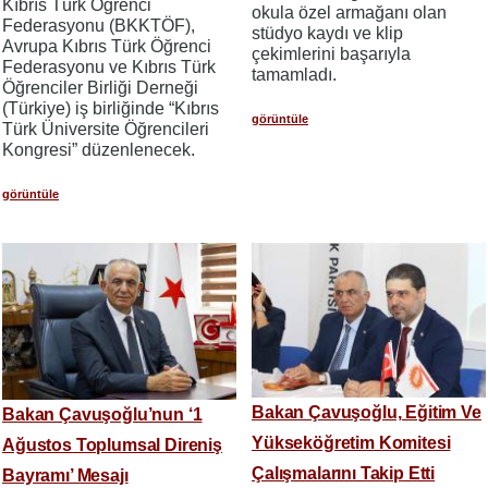
Kıbrıs Türk Öğrenci
okula özel armağanı olan
Federasyonu (BKKTÖF),
stüdyo kaydı ve klip
Avrupa Kıbrıs Türk Öğrenci
çekimlerini başarıyla
Federasyonu ve Kıbrıs Türk
tamamladı.
Öğrenciler Birliği Derneği
(Türkiye) iş birliğinde “Kıbrıs
görüntüle
Türk Üniversite Öğrencileri
Kongresi” düzenlenecek.
görüntüle
Bakan Çavuşoğlu, Eğitim Ve
Bakan Çavuşoğlu’nun ‘1
Yükseköğretim Komitesi
Ağustos Toplumsal Direniş
Çalışmalarını Takip Etti
Bayramı’ Mesajı