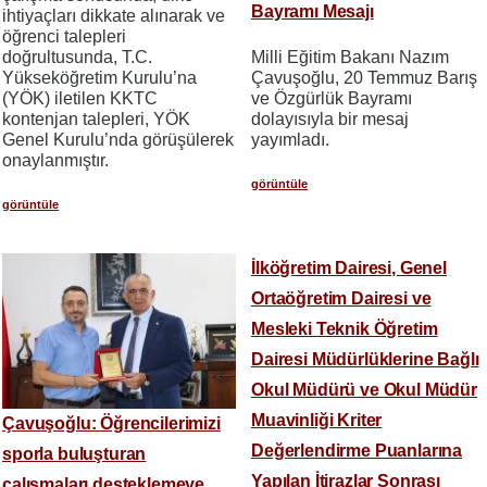
Bayramı Mesajı
ihtiyaçları dikkate alınarak ve
öğrenci talepleri
doğrultusunda, T.C.
Milli Eğitim Bakanı Nazım
Yükseköğretim Kurulu’na
Çavuşoğlu, 20 Temmuz Barış
(YÖK) iletilen KKTC
ve Özgürlük Bayramı
kontenjan talepleri, YÖK
dolayısıyla bir mesaj
Genel Kurulu’nda görüşülerek
yayımladı.
onaylanmıştır.
görüntüle
görüntüle
İlköğretim Dairesi, Genel
Ortaöğretim Dairesi ve
Mesleki Teknik Öğretim
Dairesi Müdürlüklerine Bağlı
Okul Müdürü ve Okul Müdür
Muavinliği Kriter
Çavuşoğlu: Öğrencilerimizi
Değerlendirme Puanlarına
sporla buluşturan
Yapılan İtirazlar Sonrası
çalışmaları desteklemeye