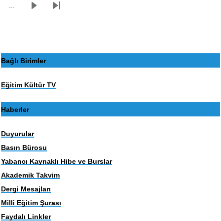
…
Sonraki
Son
sayfa
sayfa
Bağlı Birimler
Eğitim Kültür TV
Haberler
Duyurular
Basın Bürosu
Yabancı Kaynaklı Hibe ve Burslar
Akademik Takvim
Dergi Mesajları
Milli Eğitim Şurası
Faydalı Linkler