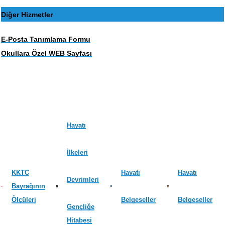
Diğer Hizmetler
E-Posta Tanımlama Formu
Okullara Özel WEB Sayfası
Hayatı
İlkeleri
KKTC
Hayatı
Hayatı
Devrimleri
Bayrağının
Ölçüleri
Belgeseller
Belgeseller
Gençliğe
Hitabesi