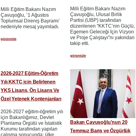
Milli Eğitim Bakanı Nazım
Milli Eğitim Bakanı Nazım
Çavuşoğlu, Ulusal Birlik
Çavuşoğlu, ‘1 Ağustos
Partisi (UBP) tarafından
Toplumsal Direniş Bayramı’
düzenlenen “KKTC’nin Güçlü,
nedeniyle mesaj yayımladı.
Egemen Geleceği İçin Vizyon
ve Proje Çalıştayı”nı yakından
görüntüle
takip etti.
görüntüle
2026-2027 Eğitim-Öğretim
Yılı KKTC için Belirlenen
YKS Lisans, Ön Lisans Ve
Özel Yetenek Kontenjanları
2026-2027 eğitim-öğretim yılı
için Bakanlığımız, Devlet
Bakan Çavuşoğlu'nun 20
Planlama Örgütü ve İstatistik
Kurumu tarafından yapılan
Temmuz Barış ve Özgürlük
çalışma sonucunda; ülke