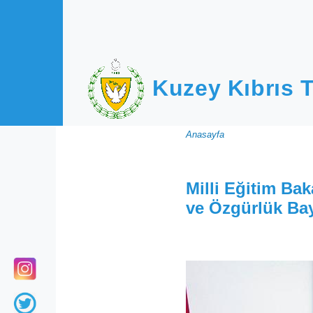
Ana içeriğe atla
Kuzey Kıbrıs T
Sayfa
Anasayfa
yolu
Milli Eğitim B
ve Özgürlük Ba