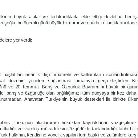
kının büyük acılar ve fedakarlıklarla elde ettiği devletine her şa
oğlu, bu önemli günü büyük bir gurur ve onurla kutladıklarını ifade e
elere yer verdi;
k başlatılan insanlık dışı muamele ve katliamların sonlandırılmas
yasal düzenin yeniden sağlanması amacıyla gerçekleştirilen Kı
münü ve 20 Temmuz Barış ve Özgürlük Bayramı'nı büyük bir gurur
e, barış ve özgürlüğe olan bağlılığımızı tüm dünyaya bir kez daha 
nutmadan, Anavatan Türkiye'nin büyük destekleri ile birlikte ülke
brıs Türkü’nün uluslararası hukuktan kaynaklanan vazgeçilmez 
ıtladığı ve varoluş mücadelesini özgürlükle taçlandırdığı tarihi bir
ürk halkının, kendisine yönelik yapılan tüm baskı ve zulümlere karşı 