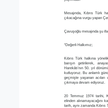
Mesajında, Kıbrıs Türk hal
çıkacağına vurgu yapan Çavuş
Çavuşoğlu mesajında şu ifad
“Değerli Halkımız;
Kıbrıs Türk halkına yöneli
barışın getirilerek, ana
Harekâtı'nın 50. yıl dönü
kutluyoruz. Bu anlamlı günd
geçmişte yaşanan acıları u
çıkmaya devam ediyoruz.
20 Temmuz 1974 tarihi, Kı
elinden alınamayacağını kan
tarih, aynı zamanda Kıbrıs T