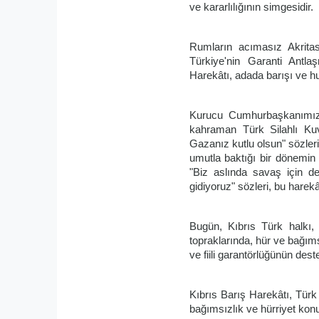
ve kararlılığının simgesidir.
Rumların acımasız Akritas
Türkiye'nin Garanti Antla
Harekâtı, adada barışı ve hu
Kurucu Cumhurbaşkanımız
kahraman Türk Silahlı Kuv
Gazanız kutlu olsun" sözler
umutla baktığı bir dönemin
"Biz aslında savaş için de
gidiyoruz" sözleri, bu harek
Bugün, Kıbrıs Türk halkı,
topraklarında, hür ve bağıms
ve fiili garantörlüğünün des
Kıbrıs Barış Harekâtı, Türk 
bağımsızlık ve hürriyet konu