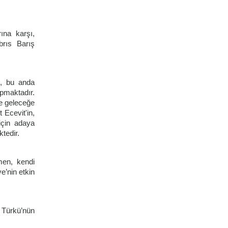
ına karşı,
brıs Barış
, bu anda
pmaktadır.
ve geleceğe
Ecevit'in,
için adaya
tedir.
men, kendi
e’nin etkin
s Türkü’nün