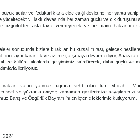
, büyük acılar ve fedakarlıklarla elde ettiği devletine her şartta sahip
 yüceltecektir. Haklı davasında her zaman güçlü ve dik duruşunu 
 ve özgürlükten asla taviz vermeyecek ve her daim haklarının 
eler sonucunda bizlere bırakılan bu kutsal mirası, gelecek nesille
 için, aynı kararlılık ve azimle çalışmaya devam ediyor, Anavatan 
al ve kültürel alanlarda gelişimimizi sürdürerek, daha güçlü ve mü
mlarla ilerliyoruz.
oprakları vatan yapmak uğruna şehit olan tüm Mücahit, Mü
 minnet ve şükranla anıyor; kahraman gazilerimize saygılarımızı 
muz Barış ve Özgürlük Bayramı’nı en içten dileklerimle kutluyorum.
, 2024