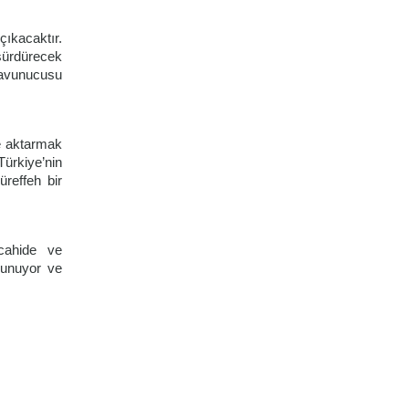
 çıkacaktır.
sürdürecek
savunucusu
re aktarmak
Türkiye’nin
reffeh bir
cahide ve
sunuyor ve