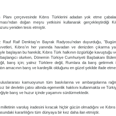
 Planı çerçevesinde Kıbrıs Türklerini adadan yok etme çabalar
şması’ndan doğan meşru yetkisini kullanarak gerçekleştirdiği Kı
zuru yeniden tesis etmiştir.
 Rauf Raif Denktaş’ın Bayrak Radyosu’ndan duyurduğu, "Bugün
vetleri, Kıbrıs’ın her yanında havadan ve denizden çıkarma ya
iyle başlayan bu harekât, Kıbrıs Türk halkının özgürlüğe kavuştuğu 
 başlangıcı olurken, Dönemin Türkiye Cumhuriyeti Başbakanı Bülent 
ğil, barış için; yalnız Türklere değil, Rumlara da barış getirmek 
âtın amacının barış ve kardeşlik olduğunu en güzel şekilde ifade etmek
 uluslararası kamuoyunun tüm baskılarına ve ambargolarına rağ
ız bir devletin çatısı altında egemenlik hakkını kullanmakta ve Türkiy
teğiyle barış ve huzur içinde yaşamını sürdürmektedir.
milletinin varoluş iradesini kıracak hiçbir gücün olmadığını ve Kıbrı
sundaki kararlılığını tüm dünyaya bir kez daha ilan etmiştir.