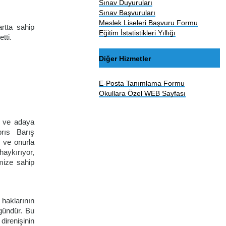
Sınav Duyuruları
Sınav Başvuruları
Meslek Liseleri Başvuru Formu
rtta sahip
Eğitim İstatistikleri Yıllığı
tti.
Diğer Hizmetler
E-Posta Tanımlama Formu
Okullara Özel WEB Sayfası
ı ve adaya
brıs Barış
 ve onurla
haykırıyor,
mize sahip
haklarının
 gündür. Bu
direnişinin