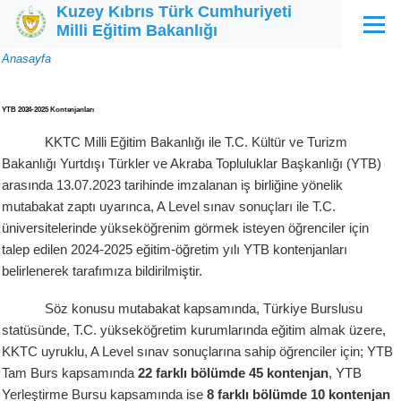
Kuzey Kıbrıs Türk Cumhuriyeti
Ana içeriğe atla
Milli Eğitim Bakanlığı
Menü
Sayfa
Anasayfa
yolu
YTB 2024-2025 Kontenjanları
KKTC Milli Eğitim Bakanlığı ile T.C. Kültür ve Turizm
Bakanlığı Yurtdışı Türkler ve Akraba Topluluklar Başkanlığı (YTB)
arasında 13.07.2023 tarihinde imzalanan iş birliğine yönelik
mutabakat zaptı uyarınca, A Level sınav sonuçları ile T.C.
üniversitelerinde yükseköğrenim görmek isteyen öğrenciler için
talep edilen 2024-2025 eğitim-öğretim yılı YTB kontenjanları
belirlenerek tarafımıza bildirilmiştir.
Söz konusu mutabakat kapsamında, Türkiye Burslusu
statüsünde, T.C. yükseköğretim kurumlarında eğitim almak üzere,
KKTC uyruklu, A Level sınav sonuçlarına sahip öğrenciler için; YTB
Tam Burs kapsamında
22 farklı bölümde 45 kontenjan
, YTB
Yerleştirme Bursu kapsamında ise
8 farklı bölümde 10 kontenjan