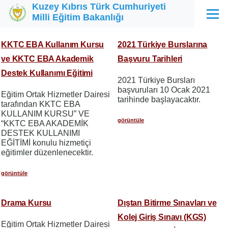
Kuzey Kıbrıs Türk Cumhuriyeti
Ana içeriğe atla
Milli Eğitim Bakanlığı
Menü
KKTC EBA Kullanım Kursu
2021 Türkiye Burslarına
ve KKTC EBA Akademik
Başvuru Tarihleri
Destek Kullanımı Eğitimi
2021 Türkiye Bursları
başvuruları 10 Ocak 2021
Eğitim Ortak Hizmetler Dairesi
tarihinde başlayacaktır.
tarafından KKTC EBA
KULLANIM KURSU” VE
görüntüle
“KKTC EBA AKADEMİK
DESTEK KULLANIMI
EĞİTİMİ konulu hizmetiçi
eğitimler düzenlenecektir.
görüntüle
Drama Kursu
Dıştan Bitirme Sınavları ve
Kolej Giriş Sınavı (KGS)
Eğitim Ortak Hizmetler Dairesi