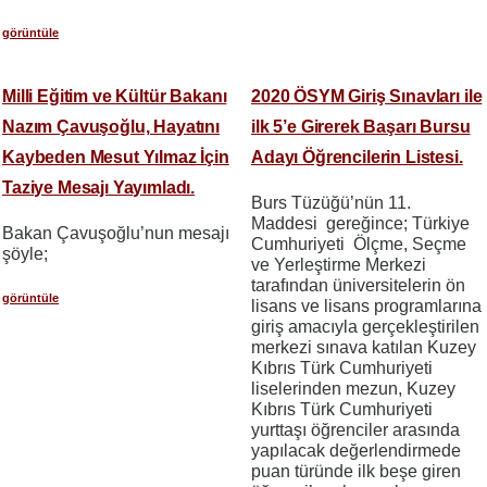
görüntüle
Milli Eğitim ve Kültür Bakanı
2020 ÖSYM Giriş Sınavları ile
Nazım Çavuşoğlu, Hayatını
ilk 5’e Girerek Başarı Bursu
Kaybeden Mesut Yılmaz İçin
Adayı Öğrencilerin Listesi.
Taziye Mesajı Yayımladı.
Burs Tüzüğü’nün 11.
Maddesi gereğince; Türkiye
Bakan Çavuşoğlu’nun mesajı
Cumhuriyeti Ölçme, Seçme
şöyle;
ve Yerleştirme Merkezi
tarafından üniversitelerin ön
görüntüle
lisans ve lisans programlarına
giriş amacıyla gerçekleştirilen
merkezi sınava katılan Kuzey
Kıbrıs Türk Cumhuriyeti
liselerinden mezun, Kuzey
Kıbrıs Türk Cumhuriyeti
yurttaşı öğrenciler arasında
yapılacak değerlendirmede
puan türünde ilk beşe giren