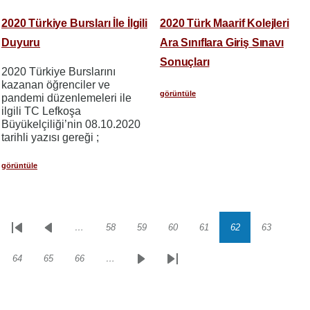
2020 Türkiye Bursları İle İlgili
2020 Türk Maarif Kolejleri
Duyuru
Ara Sınıflara Giriş Sınavı
Sonuçları
2020 Türkiye Burslarını
kazanan öğrenciler ve
görüntüle
pandemi düzenlemeleri ile
ilgili TC Lefkoşa
Büyükelçiliği’nin 08.10.2020
tarihli yazısı gereği ;
görüntüle
…
58
59
60
61
62
63
Sayfalama
İlk
Önceki
Sayfa
Sayfa
Sayfa
Sayfa
Sayfa
Sayfa
sayfa
sayfa
64
65
66
…
Sayfa
Sayfa
Sayfa
Sonraki
Son
sayfa
sayfa