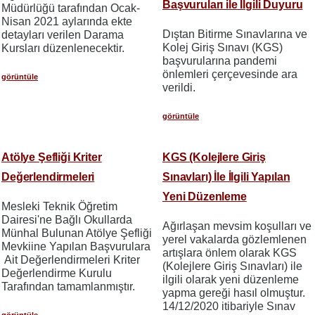
Başvuruları ile İlgili Duyuru
Müdürlüğü tarafından Ocak-
Nisan 2021 aylarında ekte
Dıştan Bitirme Sınavlarına ve
detayları verilen Darama
Kolej Giriş Sınavı (KGS)
Kursları düzenlenecektir.
başvurularına pandemi
önlemleri çerçevesinde ara
görüntüle
verildi.
görüntüle
Atölye Şefliği Kriter
KGS (Kolejlere Giriş
Değerlendirmeleri
Sınavları) İle İlgili Yapılan
Yeni Düzenleme
Mesleki Teknik Öğretim
Dairesi'ne Bağlı Okullarda
Ağırlaşan mevsim koşulları ve
Münhal Bulunan Atölye Şefliği
yerel vakalarda gözlemlenen
Mevkiine Yapılan Başvurulara
artışlara önlem olarak KGS
Ait Değerlendirmeleri Kriter
(Kolejlere Giriş Sınavları) ile
Değerlendirme Kurulu
ilgili olarak yeni düzenleme
Tarafından tamamlanmıştır.
yapma gereği hasıl olmuştur.
14/12/2020 itibariyle Sınav
görüntüle