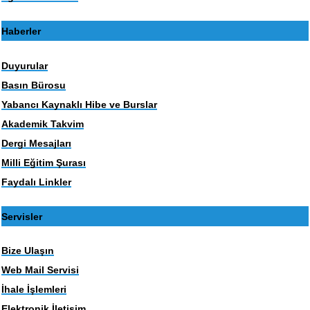
Haberler
Duyurular
Basın Bürosu
Yabancı Kaynaklı Hibe ve Burslar
Akademik Takvim
Dergi Mesajları
Milli Eğitim Şurası
Faydalı Linkler
Servisler
Bize Ulaşın
Web Mail Servisi
İhale İşlemleri
Elektronik İletişim