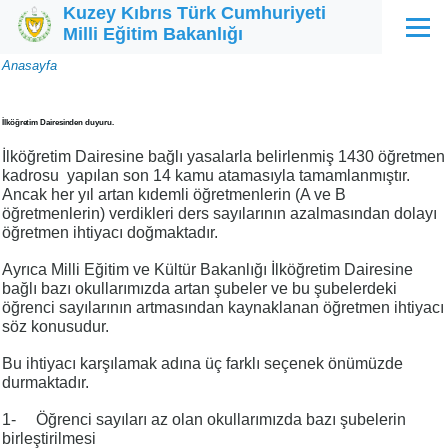
Kuzey Kıbrıs Türk Cumhuriyeti
Ana içeriğe atla
Milli Eğitim Bakanlığı
Menü
Sayfa
Anasayfa
yolu
İlköğretim Dairesinden duyuru.
İlköğretim Dairesine bağlı yasalarla belirlenmiş 1430 öğretmen
kadrosu yapılan son 14 kamu atamasıyla tamamlanmıştır.
Ancak her yıl artan kıdemli öğretmenlerin (A ve B
öğretmenlerin) verdikleri ders sayılarının azalmasından dolayı
öğretmen ihtiyacı doğmaktadır.
Ayrıca Milli Eğitim ve Kültür Bakanlığı İlköğretim Dairesine
bağlı bazı okullarımızda artan şubeler ve bu şubelerdeki
öğrenci sayılarının artmasından kaynaklanan öğretmen ihtiyacı
söz konusudur.
Bu ihtiyacı karşılamak adına üç farklı seçenek önümüzde
durmaktadır.
1- Öğrenci sayıları az olan okullarımızda bazı şubelerin
birleştirilmesi