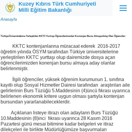
Kuzey Kıbrıs Türk Cumhuriyeti
Ana içeriğe atla
Milli Eğitim Bakanlığı
Menü
Sayfa
Anasayfa
yolu
Türkiye Üniversitelerine Yerleştirilen KKTC Yurttaşı Öğrencilerimizden Kontenjan Bursu Almaya Aday Olan Öğrenciler:
KKTC kontenjanlarına müracaat ederek 2016-2017
öğretim yılında ÖSYM tarafından Türkiye üniversitelerine
yerleştirilen KKTC yurttaşı olup dairemizde dosya açan
öğrencilerimizden konenjan bursu almaya aday olanlar
belirlenmiştir.
İlgili öğrenciler, yüksek öğrenim kurumunun 1. sınıfına
kayıtlı olup Sosyal Hizmetler Dairesi tarafından araştırılan aile
gelirlerinin Burs Tüzüğü 5.Maddesinin (4)üncü fıkrası uyarınca
belirlenen ekonomik kritere uygun olması şartıyla kontenjan
bursundan yararlanabileceklerdir.
Açıklanan listeye itirazı olan adayların Burs Tüzüğü
10.Maddesinin (8)inci fıkrası uyarınca 28 Kasım 2016
Pazartesi günü mesai bitimine kadar belgeleri ve itiraz
dilekçeleri ile birlikte Müdürlüğümüze başvurmaları