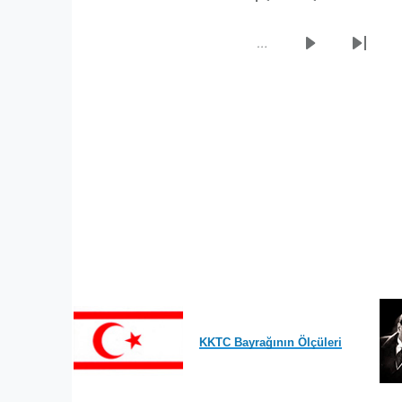
İlk
Önceki
sayfa
sayfa
…
Sonraki
Son
sayfa
sayfa
KKTC Bayrağının Ölçüleri