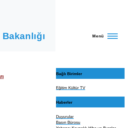
 Bakanlığı
Menü
Bağlı Birimler
rı
Eğitim Kültür TV
Haberler
Duyurular
Basın Bürosu
Yabancı Kaynaklı Hibe ve Burslar