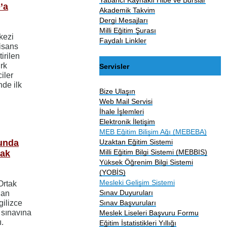
’a
Akademik Takvim
Dergi Mesajları
Milli Eğitim Şurası
kezi
Faydalı Linkler
lisans
irilen
rk
Servisler
iler
de ilk
Bize Ulaşın
Web Mail Servisi
İhale İşlemleri
Elektronik İletişim
MEB Eğitim Bilişim Ağı (MEBEBA)
cunda
Uzaktan Eğitim Sistemi
Milli Eğitim Bilgi Sistemi (MEBBIS)
Hak
Yüksek Öğrenim Bilgi Sistemi
(YOBİS)
Mesleki Gelişim Sistemi
Ortak
Sınav Duyuruları
lan
gilizce
Sınav Başvuruları
 sınavına
Meslek Liseleri Başvuru Formu
.
Eğitim İstatistikleri Yıllığı