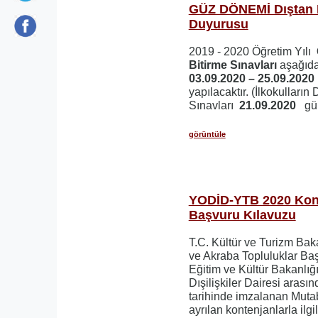
GÜZ DÖNEMİ Dıştan B
Duyurusu
2019 - 2020 Öğretim Yılı
Bitirme Sınavları
aşağıda 
03.09.2020 – 25.09.202
yapılacaktır. (İlkokulların
Sınavları
21.09.2020
gü
görüntüle
YODİD-YTB 2020 Kont
Başvuru Kılavuzu
T.C. Kültür ve Turizm Baka
ve Akraba Topluluklar Baş
Eğitim ve Kültür Bakanlı
Dışilişkiler Dairesi arası
tarihinde imzalanan Muta
ayrılan kontenjanlarla ilgi