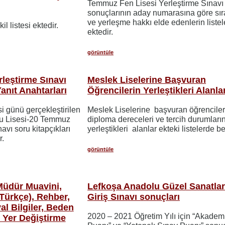
Temmuz Fen Lisesi Yerleştirme Sınavı
sonuçlarının aday numarasına göre sıral
ve yerleşme hakkı elde edenlerin listel
l listesi ektedir.
ektedir.
görüntüle
leştirme Sınavı
Meslek Liselerine Başvuran
Yanıt Anahtarları
Öğrencilerin Yerleştikleri Alanla
 günü gerçekleştirilen
Meslek Liselerine başvuran öğrenciler
lu Lisesi-20 Temmuz
diploma dereceleri ve tercih durumları
avı soru kitapçıkları
yerleştikleri alanlar ekteki listelerde beli
r.
görüntüle
üdür Muavini,
Lefkoşa Anadolu Güzel Sanatlar
/Türkçe), Rehber,
Giriş Sınavı sonuçları
al Bilgiler, Beden
2020 – 2021 Öğretim Yılı için “Akadem
) Yer Değiştirme