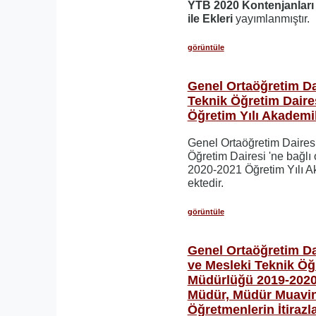
YTB 2020 Kontenjanları
ile Ekleri
yayımlanmıştır.
görüntüle
Genel Ortaöğretim Da
Teknik Öğretim Daire
Öğretim Yılı Akademi
Genel Ortaöğretim Daires
Öğretim Dairesi 'ne bağlı
2020-2021 Öğretim Yılı A
ektedir.
görüntüle
Genel Ortaöğretim D
ve Mesleki Teknik Öğ
Müdürlüğü 2019-2020 
Müdür, Müdür Muavin
Öğretmenlerin İtiraz