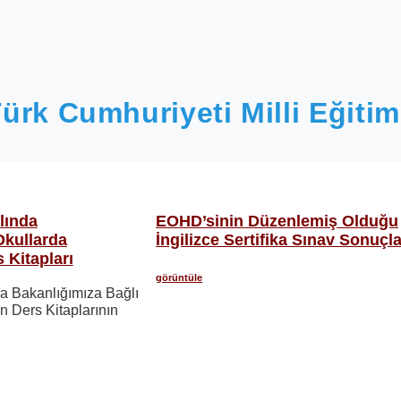
ürk Cumhuriyeti Milli Eğitim
lında
EOHD’sinin Düzenlemiş Olduğu
Okullarda
İngilizce Sertifika Sınav Sonuçla
 Kitapları
görüntüle
a Bakanlığımıza Bağlı
n Ders Kitaplarının