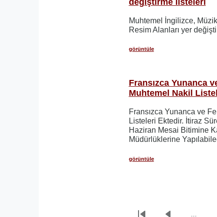
değiştirme listeleri
Muhtemel İngilizce, Müzik
Resim Alanları yer değiştir
görüntüle
Fransızca Yunanca ve
Muhtemel Nakil Listel
Fransızca Yunanca ve Fe
Listeleri Ektedir. İtiraz S
Haziran Mesai Bitimine Kad
Müdürlüklerine Yapılabile
görüntüle
…
Sayfalama