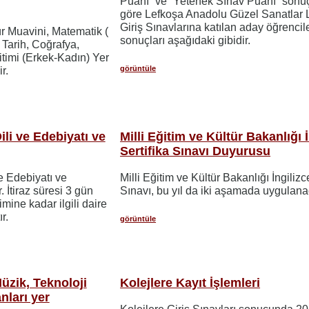
Puanı” ve “Yetenek Sınav Puanı” sonuç
göre Lefkoşa Anadolu Güzel Sanatlar 
Giriş Sınavlarına katılan aday öğrencil
 Muavini, Matematik (
sonuçları aşağıdaki gibidir.
 Tarih, Coğrafya,
itimi (Erkek-Kadın) Yer
görüntüle
r.
li ve Edebiyatı ve
Milli Eğitim ve Kültür Bakanlığı 
Sertifika Sınavı Duyurusu
e Edebiyatı ve
Milli Eğitim ve Kültür Bakanlığı İngilizc
r. İtiraz süresi 3 gün
Sınavı, bu yıl da iki aşamada uygulanac
mine kadar ilgili daire
r.
görüntüle
üzik, Teknoloji
Kolejlere Kayıt İşlemleri
nları yer