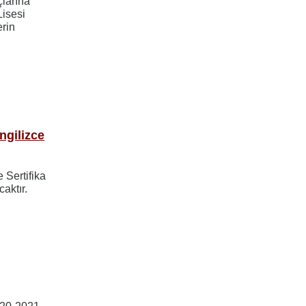
larına
Lisesi
erin
İngilizce
e Sertifika
aktır.