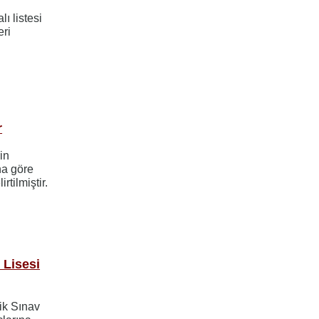
ı listesi
eri
r
in
na göre
rtilmiştir.
 Lisesi
ik Sınav