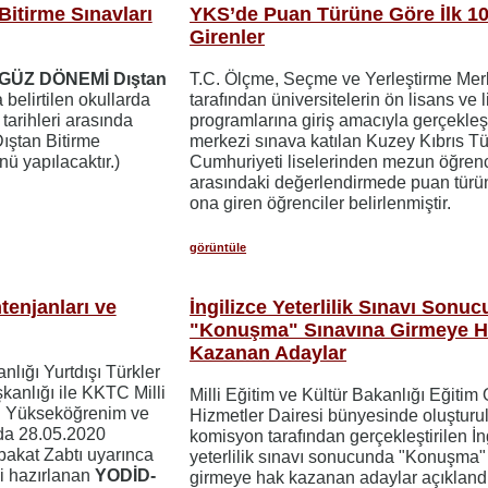
itirme Sınavları
YKS’de Puan Türüne Göre İlk 10
Girenler
GÜZ DÖNEMİ Dıştan
T.C. Ölçme, Seçme ve Yerleştirme Mer
belirtilen okullarda
tarafından üniversitelerin ön lisans ve 
0
tarihleri arasında
programlarına giriş amacıyla gerçekleşt
 Dıştan Bitirme
merkezi sınava katılan Kuzey Kıbrıs Tü
nü yapılacaktır.)
Cumhuriyeti liselerinden mezun öğrenc
arasındaki değerlendirmede puan türün
ona giren öğrenciler belirlenmiştir.
görüntüle
enjanları ve
İngilizce Yeterlilik Sınavı Sonu
"Konuşma" Sınavına Girmeye 
Kazanan Adaylar
nlığı Yurtdışı Türkler
kanlığı ile KKTC Milli
Milli Eğitim ve Kültür Bakanlığı Eğitim 
ğı Yükseköğrenim ve
Hizmetler Dairesi bünyesinde oluşturu
nda 28.05.2020
komisyon tarafından gerçekleştirilen İn
bakat Zabtı uyarınca
yeterlilik sınavı sonucunda "Konuşma"
li hazırlanan
YODİD-
girmeye hak kazanan adaylar açıklandı