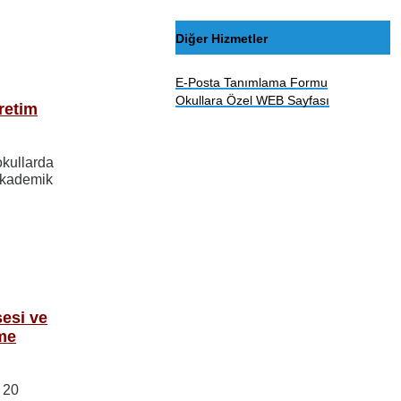
Diğer Hizmetler
E-Posta Tanımlama Formu
Okullara Özel WEB Sayfası
retim
okullarda
Akademik
sesi ve
me
 20