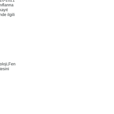
020-2021
nıflarına
kayıt
nde ilgili
oloji,Fen
tesini