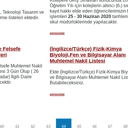
Kolejlere Giriş Sınavları sonucunda 2
Öğretim Yılı için kolejlerin altıncı (6.) sı
kayıt hakkı elde eden öğrencilerimizin 
, Teknoloji Tasarım ve
işlemleri
25 - 30 Haziran 2020
tarihleri
me listeleri ektedir.
okul müdürlüklerinde yapılacaktır.
görüntüle
 Felsefe
(İngilizce/Türkçe) Fizik-Kimya
eri
Biyoloji,Fen ve Bilgisayar Alanı
Muhtemel Nakil Listesi
lsefe Muhtemel Nakil
üresi 3 Gün Olup ( 26
Ekte (İngilizce/Türkçe) Fizik-Kimya Biy
ar) İlgili Daire
ve Bilgisayar Alanı Muhtemel Nakil Lis
cektir.
Bulabileceksiniz.
görüntüle
60
61
62
63
64
65
66
67
68