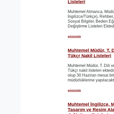
Listeleri
Muhtemel Almanca, Müdür
İngilizce/Türkçe), Rehber,
Sosyal Bilgiler, Beden Eğ
Değiştirme Listeleri Ektedi
görüntüle
Muhtemel Müdür, T. Di
Tükçr Nakil Listeleri
Muhtemel Müdür, T. Dili v
Tükçr nakil listeleri ektedi
olup 30 Haziran mesai biti
müdürlüklerine yapılacaktı
görüntüle
Muhtemel İngilizce, M
Tasarım ve Resim Ala