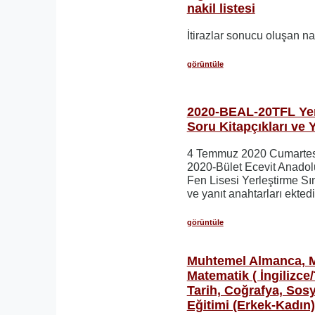
nakil listesi
İtirazlar sonucu oluşan naki
görüntüle
2020-BEAL-20TFL Yer
Soru Kitapçıkları ve 
4 Temmuz 2020 Cumartesi
2020-Bület Ecevit Anado
Fen Lisesi Yerleştirme Sın
ve yanıt anahtarları ektedi
görüntüle
Muhtemel Almanca, M
Matematik ( İngilizce
Tarih, Coğrafya, Sosy
Eğitimi (Erkek-Kadın