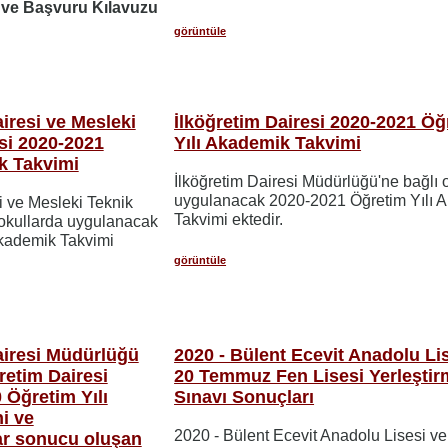
 ve Başvuru Kılavuzu
görüntüle
iresi ve Mesleki
İlköğretim Dairesi 2020-2021 Öğ
si 2020-2021
Yılı Akademik Takvimi
k Takvimi
İlköğretim Dairesi Müdürlüğü'ne bağlı 
uygulanacak 2020-2021 Öğretim Yılı 
i ve Mesleki Teknik
Takvimi ektedir.
 okullarda uygulanacak
kademik Takvimi
görüntüle
airesi Müdürlüğü
2020 - Bülent Ecevit Anadolu Li
retim Dairesi
20 Temmuz Fen Lisesi Yerleştir
Öğretim Yılı
Sınavı Sonuçları
i ve
2020 - Bülent Ecevit Anadolu Lisesi ve
lar sonucu oluşan