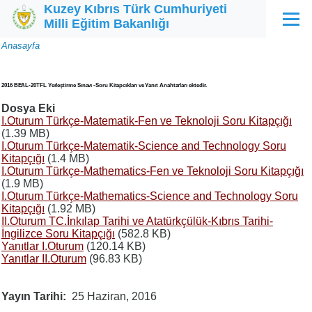
Kuzey Kıbrıs Türk Cumhuriyeti
Ana içeriğe atla
Milli Eğitim Bakanlığı
Menü
Sayfa
Anasayfa
yolu
2016 BEAL-20TFL Yerleştirme Sınavı -Soru Kitapcıkları ve Yanıt Anahtarları ektedir.
Dosya Eki
I.Oturum Türkçe-Matematik-Fen ve Teknoloji Soru Kitapçığı
(1.39 MB)
I.Oturum Türkçe-Matematik-Science and Technology Soru
Kitapçığı
(1.4 MB)
I.Oturum Türkçe-Mathematics-Fen ve Teknoloji Soru Kitapçığı
(1.9 MB)
I.Oturum Türkçe-Mathematics-Science and Technology Soru
Kitapçığı
(1.92 MB)
II.Oturum TC.İnkılap Tarihi ve Atatürkçülük-Kıbrıs Tarihi-
İngilizce Soru Kitapçığı
(582.8 KB)
Yanıtlar I.Oturum
(120.14 KB)
Yanıtlar II.Oturum
(96.83 KB)
Yayın Tarihi
25 Haziran, 2016