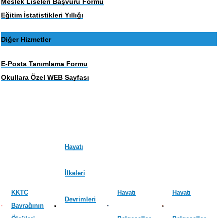
Meslek Liseleri Başvuru Formu
Eğitim İstatistikleri Yıllığı
Diğer Hizmetler
E-Posta Tanımlama Formu
Okullara Özel WEB Sayfası
Hayatı
İlkeleri
KKTC
Hayatı
Hayatı
Devrimleri
Bayrağının