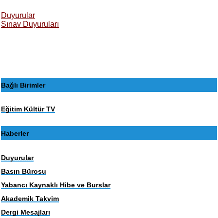
Duyurular
Sınav Duyuruları
Bağlı Birimler
Eğitim Kültür TV
Haberler
Duyurular
Basın Bürosu
Yabancı Kaynaklı Hibe ve Burslar
Akademik Takvim
Dergi Mesajları