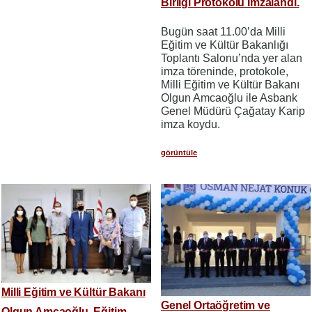
Birliği Protokolü İmzalandı.
Bugün saat 11.00’da Milli
Eğitim ve Kültür Bakanlığı
Toplantı Salonu’nda yer alan
imza töreninde, protokole,
Milli Eğitim ve Kültür Bakanı
Olgun Amcaoğlu ile Asbank
Genel Müdürü Çağatay Karip
imza koydu.
görüntüle
Milli Eğitim ve Kültür Bakanı
Genel Ortaöğretim ve
Olgun Amcaoğlu, Eğitim