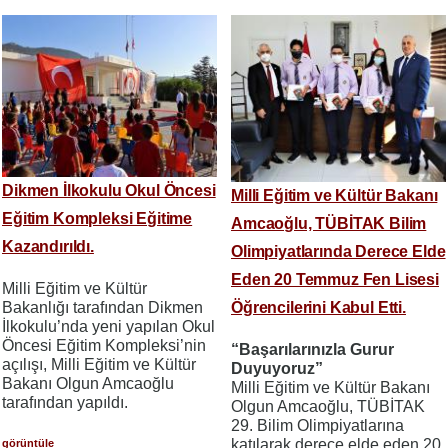
Dikmen İlkokulu Okul Öncesi
Milli Eğitim ve Kültür Bakanı
Eğitim Kompleksi Eğitime
Amcaoğlu, TÜBİTAK Bilim
Kazandırıldı.
Olimpiyatlarında Derece Elde
Eden 20 Temmuz Fen Lisesi
Milli Eğitim ve Kültür
Bakanlığı tarafından Dikmen
Öğrencilerini Kabul Etti.
İlkokulu’nda yeni yapılan Okul
Öncesi Eğitim Kompleksi’nin
“Başarılarınızla Gurur
açılışı, Milli Eğitim ve Kültür
Duyuyoruz”
Bakanı Olgun Amcaoğlu
Milli Eğitim ve Kültür Bakanı
tarafından yapıldı.
Olgun Amcaoğlu, TÜBİTAK
29. Bilim Olimpiyatlarına
katılarak derece elde eden 20
görüntüle