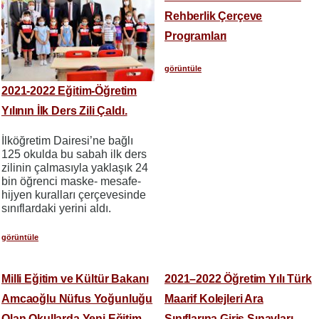
Rehberlik Çerçeve
Programları
görüntüle
2021-2022 Eğitim-Öğretim
Yılının İlk Ders Zili Çaldı.
İlköğretim Dairesi’ne bağlı
125 okulda bu sabah ilk ders
zilinin çalmasıyla yaklaşık 24
bin öğrenci maske- mesafe-
hijyen kuralları çerçevesinde
sınıflardaki yerini aldı.
görüntüle
Milli Eğitim ve Kültür Bakanı
2021–2022 Öğretim Yılı Türk
Amcaoğlu Nüfus Yoğunluğu
Maarif Kolejleri Ara
Olan Okullarda Yeni Eğitim
Sınıflarına Giriş Sınavları