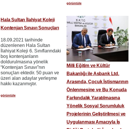
görüntüle
Hala Sultan İlahiyat Koleji
Kontenjan Sınavı Sonuçları
18.09.2021 tarihinde
düzenlenen Hala Sultan
İlahiyat Koleji 6. Sınıflarındaki
boş kontenjanların
doldurulmasına yönelik
Milli Eğitim ve Kültür
“Kontenjan Sınavı”nın
sonuçları ektedir. 50 puan ve
Bakanlığı ile Asbank Ltd.
üzeri alan adaylar yerleşme
Arasında, Çocuk İstismarının
hakkı kazanmıştır.
Önlenmesine ve Bu Konuda
görüntüle
Farkındalık Yaratılmasına
Yönelik Sosyal Sorumluluk
Projelerinin Geliştirilmesi ve
Uygulanması Amacıyla İş