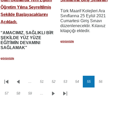
Öğretim Yılına Seyreltilmiş
Türk Maarif Kolejleri Ara
Şekilde Başlayacaklarını
Sınıflarına 25 Eylül 2021
Cumartesi Giriş Sınavı
Açıkladı.
düzenlenecektir. Kılavuz
kitapçığı ektedir.
“AMACIMIZ, SAĞLIKLI BİR
ŞEKİLDE YÜZ YÜZE
görüntüle
EĞİTİMİN DEVAMINI
SAĞLAMAK”
görüntüle
…
51
52
53
54
55
56
Sayfalama
İlk
Önceki
Sayfa
Sayfa
Sayfa
Sayfa
Sayfa
Sayfa
sayfa
sayfa
57
58
59
…
Sayfa
Sayfa
Sayfa
Sonraki
Son
sayfa
sayfa