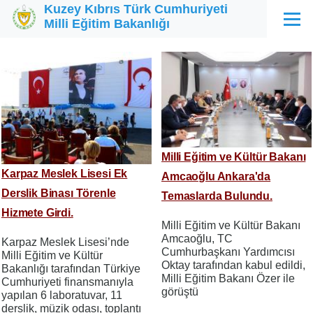
Kuzey Kıbrıs Türk Cumhuriyeti
Ana içeriğe atla
Milli Eğitim Bakanlığı
Menü
Milli Eğitim ve Kültür Bakanı
Karpaz Meslek Lisesi Ek
Amcaoğlu Ankara'da
Derslik Binası Törenle
Temaslarda Bulundu.
Hizmete Girdi.
Milli Eğitim ve Kültür Bakanı
Amcaoğlu, TC
Karpaz Meslek Lisesi’nde
Cumhurbaşkanı Yardımcısı
Milli Eğitim ve Kültür
Oktay tarafından kabul edildi,
Bakanlığı tarafından Türkiye
Milli Eğitim Bakanı Özer ile
Cumhuriyeti finansmanıyla
görüştü
yapılan 6 laboratuvar, 11
derslik, müzik odası, toplantı