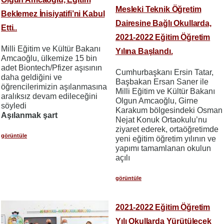
Mesleki Teknik Öğretim
Beklemez İnisiyatifi’ni Kabul
Dairesine Bağlı Okullarda,
Etti..
2021-2022 Eğitim Öğretim
Milli Eğitim ve Kültür Bakanı
Yılına Başlandı.
Amcaoğlu, ülkemize 15 bin
adet Biontech/Pfizer aşısının
Cumhurbaşkanı Ersin Tatar,
daha geldiğini ve
Başbakan Ersan Saner ile
öğrencilerimizin aşılanmasına
Milli Eğitim ve Kültür Bakanı
aralıksız devam edileceğini
Olgun Amcaoğlu, Girne
söyledi
Karakum bölgesindeki Osman
Aşılanmak şart
Nejat Konuk Ortaokulu’nu
ziyaret ederek, ortaöğretimde
görüntüle
yeni eğitim öğretim yılının ve
yapımı tamamlanan okulun
açılı
görüntüle
2021-2022 Eğitim Öğretim
Yılı Okullarda Yürütülecek