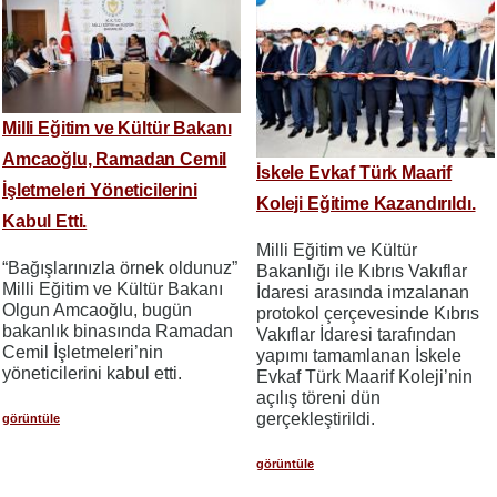
Milli Eğitim ve Kültür Bakanı
Amcaoğlu, Ramadan Cemil
İskele Evkaf Türk Maarif
İşletmeleri Yöneticilerini
Koleji Eğitime Kazandırıldı.
Kabul Etti.
Milli Eğitim ve Kültür
“Bağışlarınızla örnek oldunuz”
Bakanlığı ile Kıbrıs Vakıflar
Milli Eğitim ve Kültür Bakanı
İdaresi arasında imzalanan
Olgun Amcaoğlu, bugün
protokol çerçevesinde Kıbrıs
bakanlık binasında Ramadan
Vakıflar İdaresi tarafından
Cemil İşletmeleri’nin
yapımı tamamlanan İskele
yöneticilerini kabul etti.
Evkaf Türk Maarif Koleji’nin
açılış töreni dün
gerçekleştirildi.
görüntüle
görüntüle