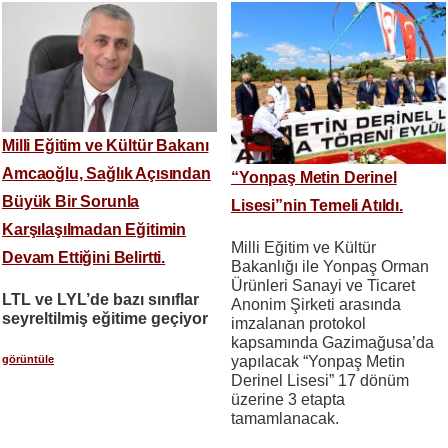
Milli Eğitim ve Kültür Bakanı
Amcaoğlu, Sağlık Açısından
“Yonpaş Metin Derinel
Büyük Bir Sorunla
Lisesi”nin Temeli Atıldı.
Karşılaşılmadan Eğitimin
Milli Eğitim ve Kültür
Devam Ettiğini Belirtti.
Bakanlığı ile Yonpaş Orman
Ürünleri Sanayi ve Ticaret
LTL ve LYL’de bazı sınıflar
Anonim Şirketi arasında
seyreltilmiş eğitime geçiyor
imzalanan protokol
kapsamında Gazimağusa’da
yapılacak “Yonpaş Metin
görüntüle
Derinel Lisesi” 17 dönüm
üzerine 3 etapta
tamamlanacak.