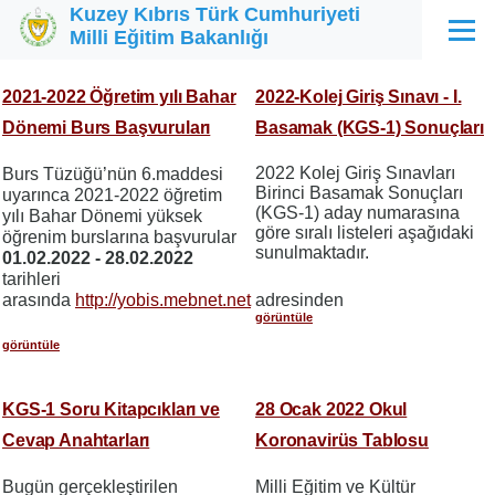
Kuzey Kıbrıs Türk Cumhuriyeti
Ana içeriğe atla
Milli Eğitim Bakanlığı
Menü
2021-2022 Öğretim yılı Bahar
2022-Kolej Giriş Sınavı - I.
Dönemi Burs Başvuruları
Basamak (KGS-1) Sonuçları
2022 Kolej Giriş Sınavları
Burs Tüzüğü’nün 6.maddesi
Birinci Basamak Sonuçları
uyarınca 2021-2022 öğretim
(KGS-1) aday numarasına
yılı Bahar Dönemi yüksek
göre sıralı listeleri aşağıdaki
öğrenim burslarına başvurular
sunulmaktadır.
01.02.2022 - 28.02.2022
tarihleri
arasında
http://yobis.mebnet.net
adresinden
görüntüle
görüntüle
KGS-1 Soru Kitapcıkları ve
28 Ocak 2022 Okul
Cevap Anahtarları
Koronavirüs Tablosu
Bugün gerçekleştirilen
Milli Eğitim ve Kültür