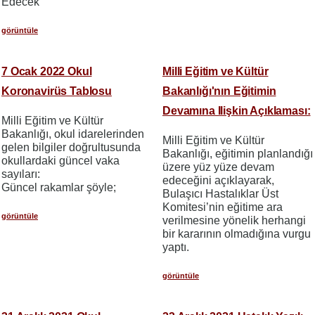
Edecek
görüntüle
7 Ocak 2022 Okul
Milli Eğitim ve Kültür
Koronavirüs Tablosu
Bakanlığı'nın Eğitimin
Devamına Ilişkin Açıklaması:
Milli Eğitim ve Kültür
Bakanlığı, okul idarelerinden
Milli Eğitim ve Kültür
gelen bilgiler doğrultusunda
Bakanlığı, eğitimin planlandığı
okullardaki güncel vaka
üzere yüz yüze devam
sayıları:
edeceğini açıklayarak,
Güncel rakamlar şöyle;
Bulaşıcı Hastalıklar Üst
Komitesi’nin eğitime ara
görüntüle
verilmesine yönelik herhangi
bir kararının olmadığına vurgu
yaptı.
görüntüle