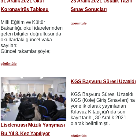
31 Aralık 2021 Okul
23 Aralık 2021 Ustalık Yazılı
Koronavirüs Tablosu
Sınav Sonuçları
Milli Eğitim ve Kültür
görüntüle
Bakanlığı, okul idarelerinden
gelen bilgiler doğrultusunda
okullardaki güncel vaka
sayıları:
Güncel rakamlar şöyle;
görüntüle
KGS Başvuru Süresi Uzatıldı
KGS Başvuru Süresi Uzatıldı
KGS (Kolej Giriş Sınavları)'na
yönelik olarak yayınlanan
Kılavuz Kitapçığı'nda son
kayıt tarihi, 30 Aralık 2021
olarak belirtilmişti.
Liselerarası Müzik Yarışması
Bu Yıl 8. Kez Yapılıyor
görüntüle