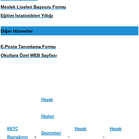
Meslek Liseleri Başvuru Formu
Eğitim İstatistikleri Yıllığı
Diğer Hizmetler
E-Posta Tanımlama Formu
Okullara Özel WEB Sayfası
Hayatı
İlkeleri
KKTC
Hayatı
Hayatı
Devrimleri
Bayrağının