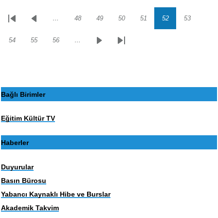
…
48
49
50
51
52
53
Sayfalama
İlk
Önceki
Sayfa
Sayfa
Sayfa
Sayfa
Sayfa
Sayfa
sayfa
sayfa
54
55
56
…
Sayfa
Sayfa
Sayfa
Sonraki
Son
sayfa
sayfa
Bağlı Birimler
Eğitim Kültür TV
Haberler
Duyurular
Basın Bürosu
Yabancı Kaynaklı Hibe ve Burslar
Akademik Takvim