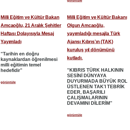
görüntüle
Milli Eğitim ve Kültür Bakan
Milli Eğitim ve Kültür Bakanı
Amcaoğlu, 21 Aralık Şehitler
Olgun Amcaoğlu,
Haftası Dolayısıyla Mesaj
yayımladığı mesajla Türk
Yayımladı
Ajansı Kıbrıs’ın (TAK)
kuruluş yıl dönümünü
“Tarihin en doğru
kutladı.
kaynaklardan öğrenilmesi
milli eğitimin temel
“KIBRIS TÜRK HALKININ
hedefidir”
SESİNİ DÜNYAYA
DUYURMADA BÜYÜK ROL
görüntüle
ÜSTLENEN TAK’I TEBRİK
EDER, BAŞARILI
ÇALIŞMALARININ
DEVAMINI DİLERİM”
görüntüle