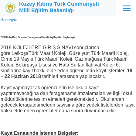
Kuzey Kıbrıs Türk Cumhuriyeti
Ana içeriğe atla
Milli Eğitim Bakanlığı
Menü
Sayfa
Anasayfa
yolu
2018 Kolej Giriş Sınavları Sonuçlarına Göre Kolej Kayıtları Başlamıştır.
2018-KOLEJLERE GİRİŞ SINAVI sonuçlarına
göre LefkoşaTürk Maarif Koleji, Güzelyurt Türk Maarif Kolej,
Girne 19 Mayıs Türk Maarif Koleji, Gazimağusa Türk Maarif
Koleji, Bekirpaşa Lisesi ve Hala Sultan İlahiyat Koleji 6.
sınıflarına kayıt hakkı elde eden öğrencilerin kayıt işlemleri
18
– 22 Haziran 2018
tarihleri arasında yapılacaktır.
Kayıt yapmayacak öğrencilerin ise okula kayıt
yaptırmayacağına dair feragatname imzalamaları ve ilgili okul
müdürlüklerine teslim etmeleri gerekmektedir. Okullardan
gelecek feragatnamelerin sayısına göre yedek listelerden kayıt
hakkı elde eden öğrenciler daha sonra duyurulacaktır.
Kayıt Esnasında İstenen Belgeler: