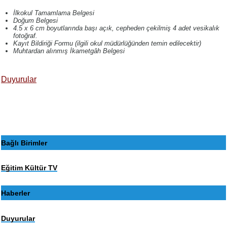
İlkokul Tamamlama Belgesi
Doğum Belgesi
4.5 x 6 cm boyutlarında başı açık, cepheden çekilmiş 4 adet vesikalık
fotoğraf.
Kayıt Bildiriği Formu (ilgili okul müdürlüğünden temin edilecektir)
Muhtardan alınmış İkametgâh Belgesi
Duyurular
Bağlı Birimler
Eğitim Kültür TV
Haberler
Duyurular