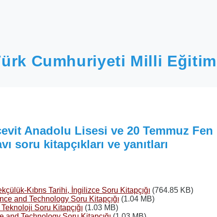
ürk Cumhuriyeti Milli Eğitim
cevit Anadolu Lisesi ve 20 Temmuz Fen 
vı soru kitapçıkları ve yanıtları
kçülük-Kıbrıs Tarihi, İngilizce Soru Kitapçığı
(764.85 KB)
nce and Technology Soru Kitapçığı
(1.04 MB)
Teknoloji Soru Kitapçığı
(1.03 MB)
e and Technology Soru Kitapçığı
(1.03 MB)