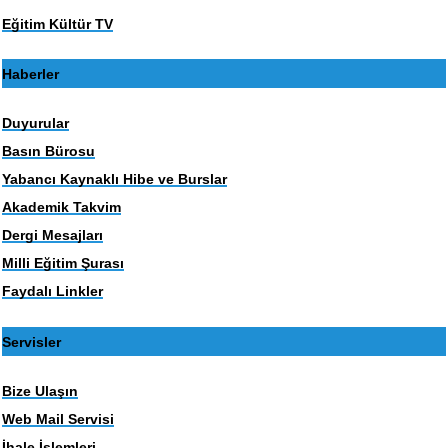
Eğitim Kültür TV
Haberler
Duyurular
Basın Bürosu
Yabancı Kaynaklı Hibe ve Burslar
Akademik Takvim
Dergi Mesajları
Milli Eğitim Şurası
Faydalı Linkler
Servisler
Bize Ulaşın
Web Mail Servisi
İhale İşlemleri