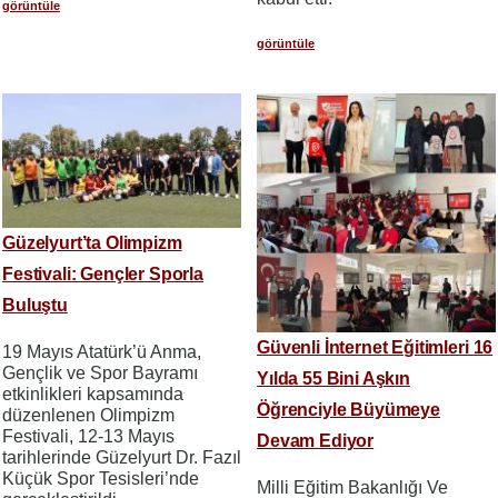
görüntüle
görüntüle
Güzelyurt’ta Olimpizm
Festivali: Gençler Sporla
Buluştu
Güvenli İnternet Eğitimleri 16
19 Mayıs Atatürk’ü Anma,
Gençlik ve Spor Bayramı
Yılda 55 Bini Aşkın
etkinlikleri kapsamında
Öğrenciyle Büyümeye
düzenlenen Olimpizm
Festivali, 12-13 Mayıs
Devam Ediyor
tarihlerinde Güzelyurt Dr. Fazıl
Küçük Spor Tesisleri’nde
Milli Eğitim Bakanlığı Ve