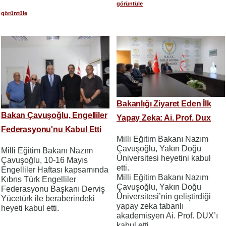
görüntüle
görüntüle
Bakanlığı Ziyaret Eden İlk
Bakan Çavuşoğlu, Engelliler
Yapay Zeka: Ai. Prof. Dux
Federasyonu'nu Kabul Etti
Milli Eğitim Bakanı Nazım
Çavuşoğlu, Yakın Doğu
Milli Eğitim Bakanı Nazım
Üniversitesi heyetini kabul
Çavuşoğlu, 10-16 Mayıs
etti.
Engelliler Haftası kapsamında
Milli Eğitim Bakanı Nazım
Kıbrıs Türk Engelliler
Çavuşoğlu, Yakın Doğu
Federasyonu Başkanı Derviş
Üniversitesi’nin geliştirdiği
Yücetürk ile beraberindeki
yapay zeka tabanlı
heyeti kabul etti.
akademisyen Ai. Prof. DUX’ı
kabul etti.