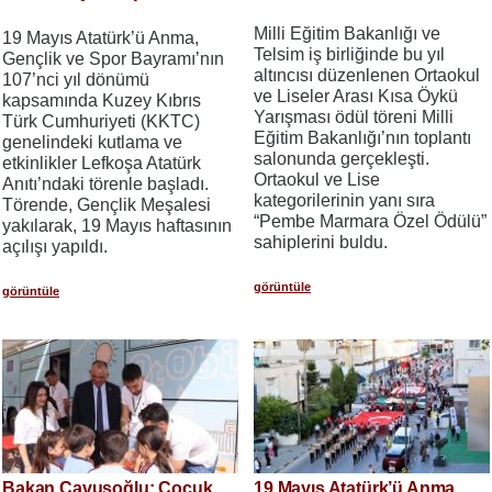
Milli Eğitim Bakanlığı ve
19 Mayıs Atatürk’ü Anma,
Telsim iş birliğinde bu yıl
Gençlik ve Spor Bayramı’nın
altıncısı düzenlenen Ortaokul
107’nci yıl dönümü
ve Liseler Arası Kısa Öykü
kapsamında Kuzey Kıbrıs
Yarışması ödül töreni Milli
Türk Cumhuriyeti (KKTC)
Eğitim Bakanlığı’nın toplantı
genelindeki kutlama ve
salonunda gerçekleşti.
etkinlikler Lefkoşa Atatürk
Ortaokul ve Lise
Anıtı’ndaki törenle başladı.
kategorilerinin yanı sıra
Törende, Gençlik Meşalesi
“Pembe Marmara Özel Ödülü”
yakılarak, 19 Mayıs haftasının
sahiplerini buldu.
açılışı yapıldı.
görüntüle
görüntüle
Bakan Çavuşoğlu: Çocuk
19 Mayıs Atatürk’ü Anma,