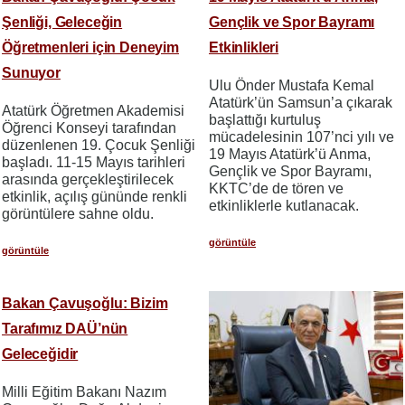
Şenliği, Geleceğin
Gençlik ve Spor Bayramı
Öğretmenleri için Deneyim
Etkinlikleri
Sunuyor
Ulu Önder Mustafa Kemal
Atatürk’ün Samsun’a çıkarak
Atatürk Öğretmen Akademisi
başlattığı kurtuluş
Öğrenci Konseyi tarafından
mücadelesinin 107’nci yılı ve
düzenlenen 19. Çocuk Şenliği
19 Mayıs Atatürk’ü Anma,
başladı. 11-15 Mayıs tarihleri
Gençlik ve Spor Bayramı,
arasında gerçekleştirilecek
KKTC’de de tören ve
etkinlik, açılış gününde renkli
etkinliklerle kutlanacak.
görüntülere sahne oldu.
görüntüle
görüntüle
Bakan Çavuşoğlu: Bizim
Tarafımız DAÜ’nün
Geleceğidir
Milli Eğitim Bakanı Nazım