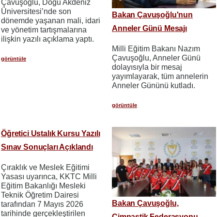
Çavuşoğlu, Doğu Akdeniz
Üniversitesi’nde son
Bakan Çavuşoğlu'nun
dönemde yaşanan mali, idari
Anneler Günü Mesajı
ve yönetim tartışmalarına
ilişkin yazılı açıklama yaptı.
Milli Eğitim Bakanı Nazım
Çavuşoğlu, Anneler Günü
görüntüle
dolayısıyla bir mesaj
yayımlayarak, tüm annelerin
Anneler Gününü kutladı.
görüntüle
Öğretici Ustalık Kursu Yazılı
Sınav Sonuçları Açıklandı
Çıraklık ve Meslek Eğitimi
Yasası uyarınca, KKTC Milli
Eğitim Bakanlığı Mesleki
Teknik Öğretim Dairesi
Bakan Çavuşoğlu,
tarafından 7 Mayıs 2026
tarihinde gerçekleştirilen
Cimnastik Federasyonu