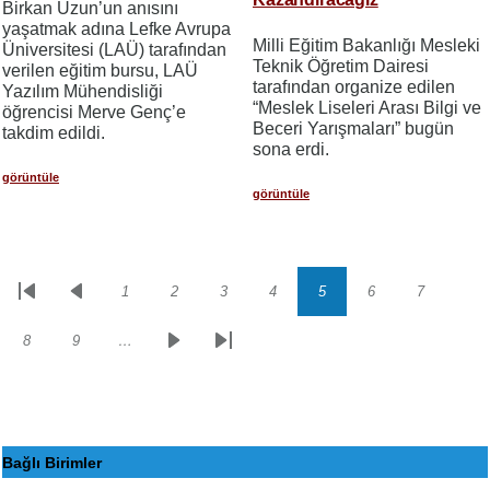
Birkan Uzun’un anısını
yaşatmak adına Lefke Avrupa
Milli Eğitim Bakanlığı Mesleki
Üniversitesi (LAÜ) tarafından
Teknik Öğretim Dairesi
verilen eğitim bursu, LAÜ
tarafından organize edilen
Yazılım Mühendisliği
“Meslek Liseleri Arası Bilgi ve
öğrencisi Merve Genç’e
Beceri Yarışmaları” bugün
takdim edildi.
sona erdi.
görüntüle
görüntüle
1
2
3
4
5
6
7
Sayfalama
İlk
Önceki
Sayfa
Sayfa
Sayfa
Sayfa
Sayfa
Sayfa
Sayfa
sayfa
sayfa
8
9
…
Sayfa
Sayfa
Sonraki
Son
sayfa
sayfa
Bağlı Birimler