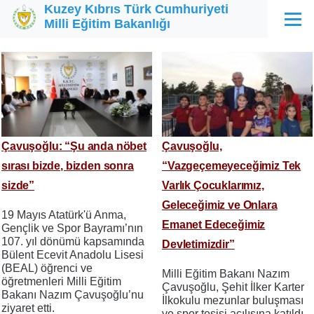
Kuzey Kıbrıs Türk Cumhuriyeti
Ana içeriğe atla
Milli Eğitim Bakanlığı
Menü
Çavuşoğlu: “Şu anda nöbet
Çavuşoğlu,
sırası bizde, bizden sonra
“Vazgeçemeyeceğimiz Tek
sizde”
Varlık Çocuklarımız,
Geleceğimiz ve Onlara
19 Mayıs Atatürk'ü Anma,
Emanet Edeceğimiz
Gençlik ve Spor Bayramı’nın
107. yıl dönümü kapsamında
Devletimizdir”
Bülent Ecevit Anadolu Lisesi
(BEAL) öğrenci ve
Milli Eğitim Bakanı Nazım
öğretmenleri Milli Eğitim
Çavuşoğlu, Şehit İlker Karter
Bakanı Nazım Çavuşoğlu’nu
İlkokulu mezunlar buluşması
ziyaret etti.
ve spor tesisi açılışına katıldı.