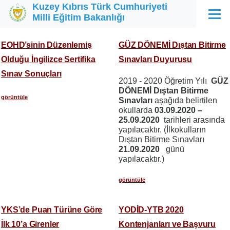
Kuzey Kıbrıs Türk Cumhuriyeti
Ana içeriğe atla
Milli Eğitim Bakanlığı
Menü
EOHD’sinin Düzenlemiş
GÜZ DÖNEMİ Dıştan Bitirme
Olduğu İngilizce Sertifika
Sınavları Duyurusu
Sınav Sonuçları
2019 - 2020 Öğretim Yılı
GÜZ
DÖNEMİ Dıştan Bitirme
görüntüle
Sınavları
aşağıda belirtilen
okullarda
03.09.2020 –
25.09.2020
tarihleri arasında
yapılacaktır. (İlkokulların
Dıştan Bitirme Sınavları
21.09.2020
günü
yapılacaktır.)
görüntüle
YKS’de Puan Türüne Göre
YODİD-YTB 2020
İlk 10’a Girenler
Kontenjanları ve Başvuru