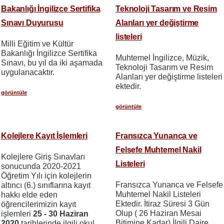
Bakanlığı İngilizce Sertifika
Teknoloji Tasarım ve Resim
Sınavı Duyurusu
Alanları yer değiştirme
listeleri
Milli Eğitim ve Kültür
Bakanlığı İngilizce Sertifika
Muhtemel İngilizce, Müzik,
Sınavı, bu yıl da iki aşamada
Teknoloji Tasarım ve Resim
uygulanacaktır.
Alanları yer değiştirme listeleri
ektedir.
görüntüle
görüntüle
Kolejlere Kayıt İşlemleri
Fransızca Yunanca ve
Felsefe Muhtemel Nakil
Kolejlere Giriş Sınavları
Listeleri
sonucunda 2020-2021
Öğretim Yılı için kolejlerin
Fransızca Yunanca ve Felsefe
altıncı (6.) sınıflarına kayıt
Muhtemel Nakil Listeleri
hakkı elde eden
Ektedir. İtiraz Süresi 3 Gün
öğrencilerimizin kayıt
Olup ( 26 Haziran Mesai
işlemleri
25 - 30 Haziran
Bitimine Kadar) İlgili Daire
2020
tarihlerinde ilgili okul