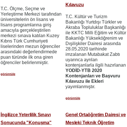
Kılavuzu
T.C. Ölçme, Seçme ve
Yerleştirme Merkezi tarafından
T.C. Kültür ve Turizm
üniversitelerin ön lisans ve
Bakanlığı Yurtdışı Türkler ve
lisans programlarına giriş
Akraba Topluluklar Başkanlığı
amacıyla gerçekleştirilen
ile KKTC Milli Eğitim ve Kültür
merkezi sınava katılan Kuzey
Bakanlığı Yükseköğrenim ve
Kıbrıs Türk Cumhuriyeti
Dışilişkiler Dairesi arasında
liselerinden mezun öğrenciler
28.05.2020 tarihinde
arasındaki değerlendirmede
imzalanan Mutabakat Zabtı
puan türünde ilk ona giren
uyarınca ayrılan
öğrenciler belirlenmiştir.
kontenjanlarla ilgili hazırlanan
YODİD-YTB 2020
görüntüle
Kontenjanları ve Başvuru
Kılavuzu ile Ekleri
yayımlanmıştır.
görüntüle
İngilizce Yeterlilik Sınavı
Genel Ortaöğretim Dairesi ve
Sonucunda "Konuşma"
Mesleki Teknik Öğretim