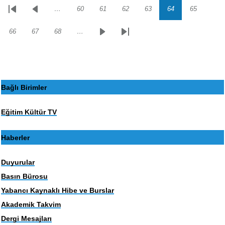
…
60
61
62
63
64
65
Sayfalama
İlk
Önceki
Sayfa
Sayfa
Sayfa
Sayfa
Sayfa
Sayfa
sayfa
sayfa
66
67
68
…
Sayfa
Sayfa
Sayfa
Sonraki
Son
sayfa
sayfa
Bağlı Birimler
Eğitim Kültür TV
Haberler
Duyurular
Basın Bürosu
Yabancı Kaynaklı Hibe ve Burslar
Akademik Takvim
Dergi Mesajları