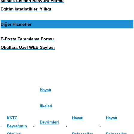
Meslek Liseleri Başvuru Formu
Eğitim İstatistikleri Yıllığı
Diğer Hizmetler
E-Posta Tanımlama Formu
Okullara Özel WEB Sayfası
Hayatı
İlkeleri
KKTC
Hayatı
Hayatı
Devrimleri
Bayrağının