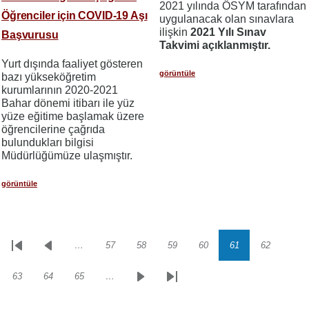
2021 yılında ÖSYM tarafından
Öğrenciler için COVID-19 Aşı
uygulanacak olan sınavlara
ilişkin
2021 Yılı Sınav
Başvurusu
Takvimi açıklanmıştır.
Yurt dışında faaliyet gösteren
görüntüle
bazı yükseköğretim
kurumlarının 2020-2021
Bahar dönemi itibarı ile yüz
yüze eğitime başlamak üzere
öğrencilerine çağrıda
bulundukları bilgisi
Müdürlüğümüze ulaşmıştır.
görüntüle
…
57
58
59
60
61
62
Sayfalama
İlk
Önceki
Sayfa
Sayfa
Sayfa
Sayfa
Sayfa
Sayfa
sayfa
sayfa
63
64
65
…
Sayfa
Sayfa
Sayfa
Sonraki
Son
sayfa
sayfa