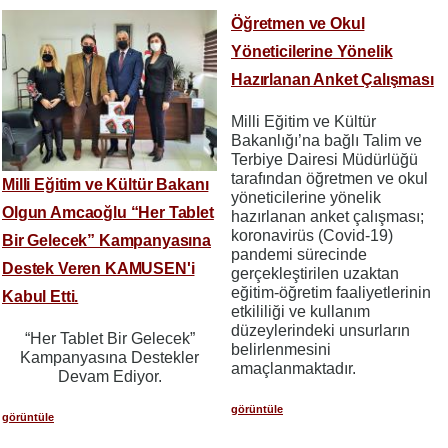
Öğretmen ve Okul
Yöneticilerine Yönelik
Hazırlanan Anket Çalışması
Milli Eğitim ve Kültür
Bakanlığı’na bağlı Talim ve
Terbiye Dairesi Müdürlüğü
tarafından öğretmen ve okul
Milli Eğitim ve Kültür Bakanı
yöneticilerine yönelik
Olgun Amcaoğlu “Her Tablet
hazırlanan anket çalışması;
koronavirüs (Covid-19)
Bir Gelecek” Kampanyasına
pandemi sürecinde
Destek Veren KAMUSEN'i
gerçekleştirilen uzaktan
eğitim-öğretim faaliyetlerinin
Kabul Etti.
etkililiği ve kullanım
düzeylerindeki unsurların
“Her Tablet Bir Gelecek”
belirlenmesini
Kampanyasına Destekler
amaçlanmaktadır.
Devam Ediyor.
görüntüle
görüntüle