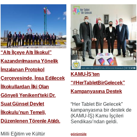
“Altı İlçeye Altı İlkokul”
Kazandırılmasına Yönelik
İmzalanan Protokol
KAMU-İŞ’ten
Çerçevesinde, İnşa Edilecek
“#HerTabletBirGelecek”
İlkokullardan İlki Olan
Kampanyasına Destek
Gönyeli Yenikent’teki Dr.
Suat Günsel Devlet
“Her Tablet Bir Gelecek”
kampanyasına bir destek de
İlkokulu’nun Temeli,
(KAMU-İŞ) Kamu İşçileri
Düzenlenen Törenle Atıldı.
Sendikası’ndan geldi.
Milli Eğitim ve Kültür
görüntüle