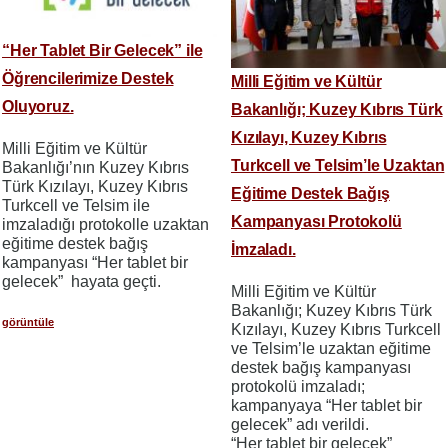
“Her Tablet Bir Gelecek” ile
Öğrencilerimize Destek
Milli Eğitim ve Kültür
Oluyoruz.
Bakanlığı; Kuzey Kıbrıs Türk
Kızılayı, Kuzey Kıbrıs
Milli Eğitim ve Kültür
Turkcell ve Telsim’le Uzaktan
Bakanlığı’nın Kuzey Kıbrıs
Türk Kızılayı, Kuzey Kıbrıs
Eğitime Destek Bağış
Turkcell ve Telsim ile
Kampanyası Protokolü
imzaladığı protokolle uzaktan
eğitime destek bağış
İmzaladı.
kampanyası “Her tablet bir
gelecek” hayata geçti.
Milli Eğitim ve Kültür
Bakanlığı; Kuzey Kıbrıs Türk
görüntüle
Kızılayı, Kuzey Kıbrıs Turkcell
ve Telsim’le uzaktan eğitime
destek bağış kampanyası
protokolü imzaladı;
kampanyaya “Her tablet bir
gelecek” adı verildi.
“Her tablet bir gelecek”