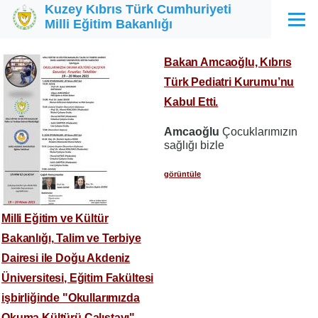
Kuzey Kıbrıs Türk Cumhuriyeti
Ana içeriğe atla
Milli Eğitim Bakanlığı
Menü
Bakan Amcaoğlu, Kıbrıs
Türk Pediatri Kurumu’nu
Kabul Etti.
Amcaoğlu
Çocuklarımızın
sağlığı bizle
görüntüle
Milli Eğitim ve Kültür
Bakanlığı, Talim ve Terbiye
Dairesi ile Doğu Akdeniz
Üniversitesi, Eğitim Fakültesi
işbirliğinde "Okullarımızda
Okuma Kültürü Çalıştayı"