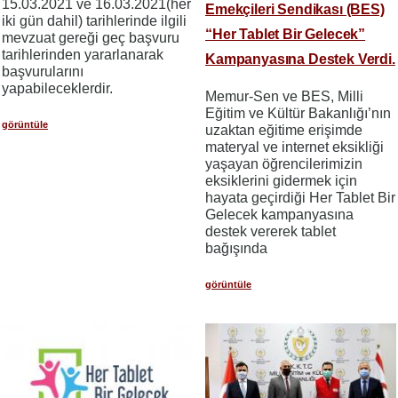
15.03.2021 ve 16.03.2021(her
Emekçileri Sendikası (BES)
iki gün dahil) tarihlerinde ilgili
“Her Tablet Bir Gelecek”
mevzuat gereği geç başvuru
tarihlerinden yararlanarak
Kampanyasına Destek Verdi.
başvurularını
yapabileceklerdir.
Memur-Sen ve BES, Milli
Eğitim ve Kültür Bakanlığı’nın
görüntüle
uzaktan eğitime erişimde
materyal ve internet eksikliği
yaşayan öğrencilerimizin
eksiklerini gidermek için
hayata geçirdiği Her Tablet Bir
Gelecek kampanyasına
destek vererek tablet
bağışında
görüntüle