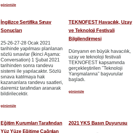
görüntüle
İngilizce Sertifika Sınav
TEKNOFEST Havacılık, Uzay
Sonuçları
ve Teknoloji Festivali
Bilgilendirmesi
25-26-27-28 Ocak 2021
tarihinde yapılması planlanan
Dünyanın en büyük havacılık,
sözlü sınavlar (İkinci Aşama:
uzay ve teknoloji festivali
Conversation) 1 Şubat 2021
TEKNOFEST kapsamında
tarihinden sonra randevu
gerçekleştirilen ''Teknoloji
sistemi ile yapılacaktır. Sözlü
Yarışmalarına'' başvurular
sınava katılmaya hak
başladı.
kazananlara randevu saatleri,
dairemiz tarafından aranarak
görüntüle
bildirilecektir.
görüntüle
Eğitim Kurumları Tarafından
2021 YKS Basın Duyurusu
Yüz Yüze Eğitime Çağrılan