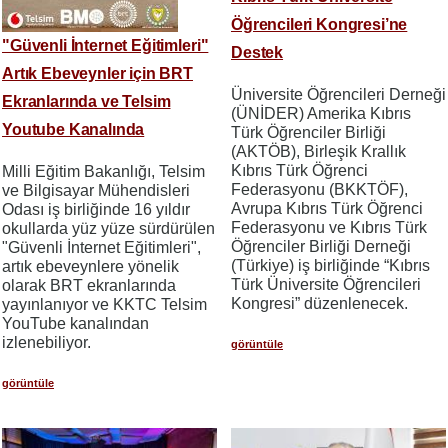
Öğrencileri Kongresi’ne
"Güvenli İnternet Eğitimleri"
Destek
Artık Ebeveynler için BRT
Üniversite Öğrencileri Derneği
Ekranlarında ve Telsim
(ÜNİDER) Amerika Kıbrıs
Youtube Kanalında
Türk Öğrenciler Birliği
(AKTÖB), Birleşik Krallık
Kıbrıs Türk Öğrenci
Milli Eğitim Bakanlığı, Telsim
Federasyonu (BKKTÖF),
ve Bilgisayar Mühendisleri
Avrupa Kıbrıs Türk Öğrenci
Odası iş birliğinde 16 yıldır
Federasyonu ve Kıbrıs Türk
okullarda yüz yüze sürdürülen
Öğrenciler Birliği Derneği
"Güvenli İnternet Eğitimleri",
(Türkiye) iş birliğinde “Kıbrıs
artık ebeveynlere yönelik
Türk Üniversite Öğrencileri
olarak BRT ekranlarında
Kongresi” düzenlenecek.
yayınlanıyor ve KKTC Telsim
YouTube kanalından
izlenebiliyor.
görüntüle
görüntüle