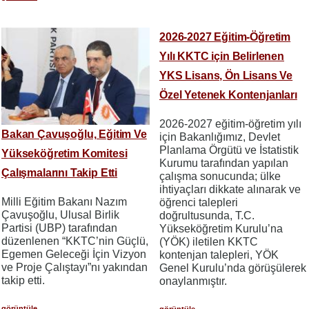
2026-2027 Eğitim-Öğretim
Yılı KKTC için Belirlenen
YKS Lisans, Ön Lisans Ve
Özel Yetenek Kontenjanları
2026-2027 eğitim-öğretim yılı
Bakan Çavuşoğlu, Eğitim Ve
için Bakanlığımız, Devlet
Planlama Örgütü ve İstatistik
Yükseköğretim Komitesi
Kurumu tarafından yapılan
Çalışmalarını Takip Etti
çalışma sonucunda; ülke
ihtiyaçları dikkate alınarak ve
Milli Eğitim Bakanı Nazım
öğrenci talepleri
Çavuşoğlu, Ulusal Birlik
doğrultusunda, T.C.
Partisi (UBP) tarafından
Yükseköğretim Kurulu’na
düzenlenen “KKTC’nin Güçlü,
(YÖK) iletilen KKTC
Egemen Geleceği İçin Vizyon
kontenjan talepleri, YÖK
ve Proje Çalıştayı”nı yakından
Genel Kurulu’nda görüşülerek
takip etti.
onaylanmıştır.
görüntüle
görüntüle