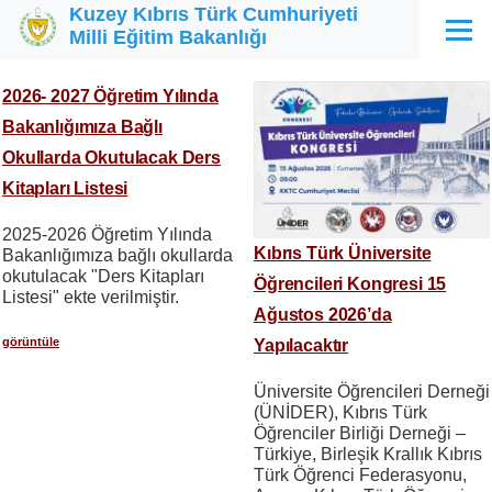
Kuzey Kıbrıs Türk Cumhuriyeti
Ana içeriğe atla
Milli Eğitim Bakanlığı
Menü
2026- 2027 Öğretim Yılında
Bakanlığımıza Bağlı
Okullarda Okutulacak Ders
Kitapları Listesi
2025-2026 Öğretim Yılında
Kıbrıs Türk Üniversite
Bakanlığımıza bağlı okullarda
okutulacak "Ders Kitapları
Öğrencileri Kongresi 15
Listesi" ekte verilmiştir.
Ağustos 2026’da
görüntüle
Yapılacaktır
Üniversite Öğrencileri Derneği
(ÜNİDER), Kıbrıs Türk
Öğrenciler Birliği Derneği –
Türkiye, Birleşik Krallık Kıbrıs
Türk Öğrenci Federasyonu,