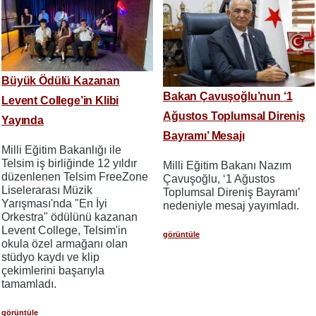
Büyük Ödülü Kazanan
Bakan Çavuşoğlu’nun ‘1
Levent College’in Klibi
Ağustos Toplumsal Direniş
Yayında
Bayramı’ Mesajı
Milli Eğitim Bakanlığı ile
Telsim iş birliğinde 12 yıldır
Milli Eğitim Bakanı Nazım
düzenlenen Telsim FreeZone
Çavuşoğlu, ‘1 Ağustos
Liselerarası Müzik
Toplumsal Direniş Bayramı’
Yarışması'nda "En İyi
nedeniyle mesaj yayımladı.
Orkestra" ödülünü kazanan
Levent College, Telsim'in
görüntüle
okula özel armağanı olan
stüdyo kaydı ve klip
çekimlerini başarıyla
tamamladı.
görüntüle