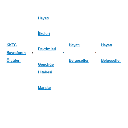
Hayatı
İlkeleri
KKTC
Hayatı
Hayatı
Devrimleri
Bayrağının
Ölçüleri
Belgeseller
Belgeseller
Gençliğe
Hitabesi
Marşlar