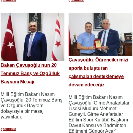
Çavuşoğlu: Öğrencilerimizi
Bakan Çavuşoğlu'nun 20
sporla buluşturan
Temmuz Barış ve Özgürlük
çalışmaları desteklemeye
Bayramı Mesajı
devam edeceğiz
Milli Eğitim Bakanı Nazım
Milli Eğitim Bakanı Nazım
Çavuşoğlu, 20 Temmuz Barış
Çavuşoğlu, Girne Anafartalar
ve Özgürlük Bayramı
Lisesi Müdürü Mehmet
dolayısıyla bir mesaj
Güneyli, Girne Anafartalar
yayımladı.
Eğitim Spor Kulübü Başkanı
Davut Kansu ve Badminton
görüntüle
Eğitmeni Güngör Acar’ı