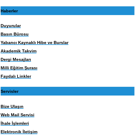
Haberler
Duyurular
Basın Bürosu
Yabancı Kaynaklı Hibe ve Burslar
Akademik Takvim
Dergi Mesajları
Milli Eğitim Şurası
Faydalı Linkler
Servisler
Bize Ulaşın
Web Mail Servisi
İhale İşlemleri
Elektronik İletişim