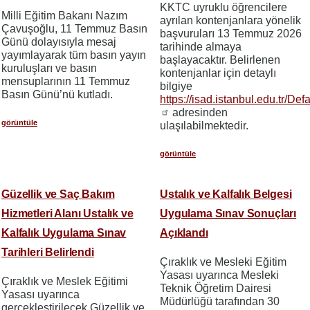
KKTC uyruklu öğrencilere
Milli Eğitim Bakanı Nazım
ayrılan kontenjanlara yönelik
Çavuşoğlu, 11 Temmuz Basın
başvuruları 13 Temmuz 2026
Günü dolayısıyla mesaj
tarihinde almaya
yayımlayarak tüm basın yayın
başlayacaktır. Belirlenen
kuruluşları ve basın
kontenjanlar için detaylı
mensuplarının 11 Temmuz
bilgiye
Basın Günü’nü kutladı.
https://isad.istanbul.edu.tr/Def
adresinden
görüntüle
ulaşılabilmektedir.
görüntüle
Güzellik ve Saç Bakım
Ustalık ve Kalfalık Belgesi
Hizmetleri Alanı Ustalık ve
Uygulama Sınav Sonuçları
Kalfalık Uygulama Sınav
Açıklandı
Tarihleri Belirlendi
Çıraklık ve Mesleki Eğitim
Yasası uyarınca Mesleki
Çıraklık ve Meslek Eğitimi
Teknik Öğretim Dairesi
Yasası uyarınca
Müdürlüğü tarafından 30
gerçekleştirilecek Güzellik ve