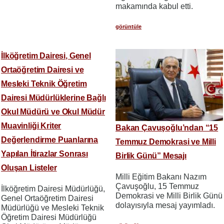
makamında kabul etti.
görüntüle
İlköğretim Dairesi, Genel
Ortaöğretim Dairesi ve
Mesleki Teknik Öğretim
Dairesi Müdürlüklerine Bağlı
Okul Müdürü ve Okul Müdür
Muavinliği Kriter
Bakan Çavuşoğlu’ndan “15
Değerlendirme Puanlarına
Temmuz Demokrasi ve Milli
Yapılan İtirazlar Sonrası
Birlik Günü” Mesajı
Oluşan Listeler
Milli Eğitim Bakanı Nazım
Çavuşoğlu, 15 Temmuz
İlköğretim Dairesi Müdürlüğü,
Demokrasi ve Milli Birlik Günü
Genel Ortaöğretim Dairesi
dolayısıyla mesaj yayımladı.
Müdürlüğü ve Mesleki Teknik
Öğretim Dairesi Müdürlüğü