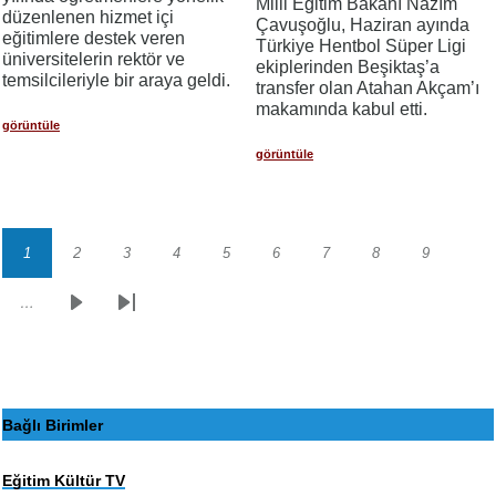
Milli Eğitim Bakanı Nazım
düzenlenen hizmet içi
Çavuşoğlu, Haziran ayında
eğitimlere destek veren
Türkiye Hentbol Süper Ligi
üniversitelerin rektör ve
ekiplerinden Beşiktaş’a
temsilcileriyle bir araya geldi.
transfer olan Atahan Akçam’ı
makamında kabul etti.
görüntüle
görüntüle
1
2
3
4
5
6
7
8
9
Sayfalama
Sayfa
Sayfa
Sayfa
Sayfa
Sayfa
Sayfa
Sayfa
Sayfa
Sayfa
…
Sonraki
Son
sayfa
sayfa
Bağlı Birimler
Eğitim Kültür TV