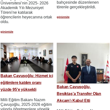
bahçesinde düzenlenen
Üniversitesi’nin 2025- 2026
törenle gerçekleştirildi.
Akademik Yılı Mezuniyet
Töreni'ne katılarak
öğrencilerin heyecanına ortak
görüntüle
oldu.
görüntüle
Bakan Çavuşoğlu: Hizmet içi
eğitimlere katılım oranı
Bakan Çavuşoğlu,
yüzde 95'e yükseldi
Beşiktaş’a Transfer Olan
Milli Eğitim Bakanı Nazım
Akçam’ı Kabul Etti
Çavuşoğlu, 2025-2026 eğitim
yılında öğretmenlere yönelik