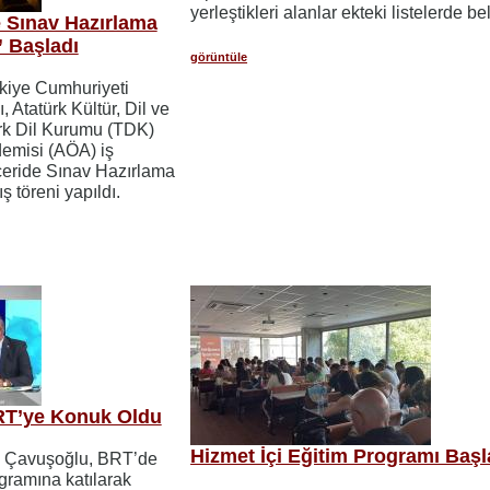
yerleştikleri alanlar ekteki listelerde beli
 Sınav Hazırlama
 Başladı
görüntüle
rkiye Cumhuriyeti
 Atatürk Kültür, Dil ve
rk Dil Kurumu (TDK)
emisi (AÖA) iş
ceride Sınav Hazırlama
ş töreni yapıldı.
RT’ye Konuk Oldu
Hizmet İçi Eğitim Programı Başl
m Çavuşoğlu, BRT’de
gramına katılarak