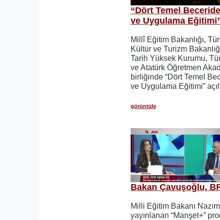
“Dört Temel Beceride
ve Uygulama Eğitimi”
Millî Eğitim Bakanlığı, Tü
Kültür ve Turizm Bakanlığı,
Tarih Yüksek Kurumu, Tü
ve Atatürk Öğretmen Akad
birliğinde “Dört Temel Be
ve Uygulama Eğitimi” açılı
görüntüle
Bakan Çavuşoğlu, B
Milli Eğitim Bakanı Nazı
yayınlanan “Manşet+” pro