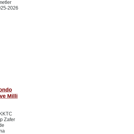
metler
025-2026
ondo
e Milli
, KKTC
p Zafer
nde
na