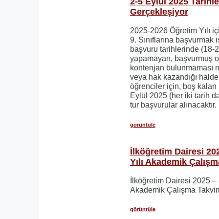
2-5 Eylül 2025 Tarihl
Gerçekleşiyor
2025-2026 Öğretim Yılı iç
9. Sınıflarına başvurmak i
başvuru tarihlerinde (18-
yapamayan, başvurmuş ol
kontenjan bulunmaması ne
veya hak kazandığı halde
öğrenciler için, boş kalan
Eylül 2025 (her iki tarih da
tur başvurular alınacaktır.
görüntüle
İlköğretim Dairesi 2
Yılı Akademik Çalışm
İlköğretim Dairesi 2025 –
Akademik Çalışma Takvimi
görüntüle