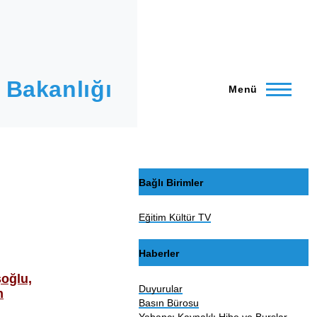
 Bakanlığı
Menü
Bağlı Birimler
Eğitim Kültür TV
Haberler
şoğlu,
Duyurular
n
Basın Bürosu
j
Yabancı Kaynaklı Hibe ve Burslar