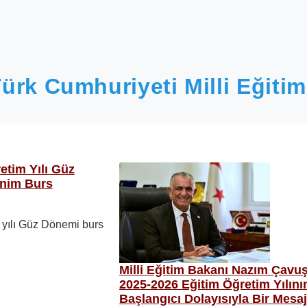
ürk Cumhuriyeti Milli Eğitim
etim Yılı Güz
nim Burs
 yılı Güz Dönemi burs
Milli Eğitim Bakanı Nazım Çavu
2025-2026 Eğitim Öğretim Yılını
Başlangıcı Dolayısıyla Bir Mesa