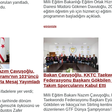
Milli Eğitim Bakanlığı Eğitim Ortak Hiz
ruları yanıtladı,
Dairesi Müdürü Gökmen Davutoğlu, 2
du.
eğitim öğretim yılı için hizmet içi eğitim
programının başladığını açıkladı.
görüntüle
Nazım Çavuşoğlu,
Bakan Çavuşoğlu, KKTC Taekw
ramı’nın 103’üncü
Federasyonu Başkanı Gökbilen v
la Mesaj Yayımladı
Takım Sporcularını Kabul Etti
fadelere yer verdi;
Milli Eğitim Bakanı Nazım Çavuşoğlu
Taekwondo Federasyonu Başkanı Eyü
lı tarihinde dönüm
Gökbilen ve İskoçya’nın Stirling kenti
bağımsızlık öyküsünü ve
düzenlenen GTF Dünya Şampiyonası’
Ağustos Zafer