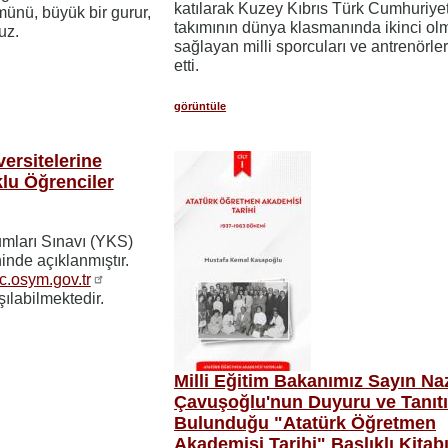
katılarak Kuzey Kıbrıs Türk Cumhuriye
ünü, büyük bir gurur,
takımının dünya klasmanında ikinci ol
uz.
sağlayan milli sporcuları ve antrenörler
etti.
görüntüle
versitelerine
lu Öğrenciler
mları Sınavı (YKS)
inde açıklanmıştır.
c.osym.gov.tr
ılabilmektedir.
Milli Eğitim Bakanımız Sayın Na
Çavuşoğlu'nun Duyuru ve Tanıt
Bulunduğu "Atatürk Öğretmen
Akademisi Tarihi" Başlıklı Kitabı