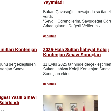
Yayımladı
Bakan Çavuşoğlu, mesajında şu ifadel
verdi:
“Sevgili Öğrencilerim, Saygıdeğer Öğ
Arkadaşlarım, Değerli Velilerimiz;
görüntüle
ınıfları Kontenjan
2025-Hala Sultan İlahiyat Koleji
Kontenjan Sınavı Sonuçları
ünü gerçekleştirilen
11 Eylül 2025 tarihinde gerçekleştirile
ontenjan Sınavı
Sultan İlahiyat Koleji Kontenjan Sınavı
Sonuçları ektedir.
görüntüle
lgesi Yazılı Sınavı
Belirlendi