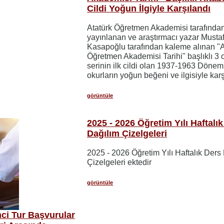
Cildi Yoğun İlgiyle Karşılandı
Atatürk Öğretmen Akademisi tarafında
yayınlanan ve araştırmacı yazar Must
Kasapoğlu tarafından kaleme alınan "A
Öğretmen Akademisi Tarihi" başlıklı 3 ci
serinin ilk cildi olan 1937-1963 Dönem
okurların yoğun beğeni ve ilgisiyle karş
görüntüle
2025 - 2026 Öğretim Yılı Haftalı
Dağılım Çizelgeleri
2025 - 2026 Öğretim Yılı Haftalık Ders
Çizelgeleri ektedir
görüntüle
nci Tur Başvurular