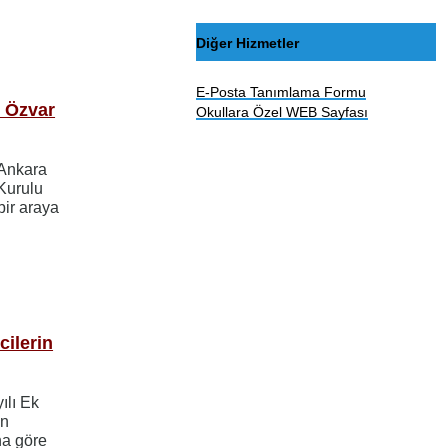
Diğer Hizmetler
E-Posta Tanımlama Formu
 Özvar
Okullara Özel WEB Sayfası
 Ankara
Kurulu
bir araya
ilerin
ılı Ek
in
na göre