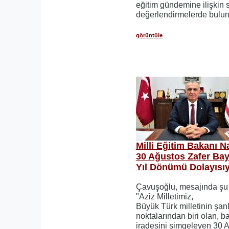
eğitim gündemine ilişkin so
değerlendirmelerde bulun
görüntüle
Milli Eğitim Bakanı 
30 Ağustos Zafer Bay
Yıl Dönümü Dolayısıy
Çavuşoğlu, mesajında şu i
"Aziz Milletimiz,
Büyük Türk milletinin şan
noktalarından biri olan, 
iradesini simgeleyen 30 