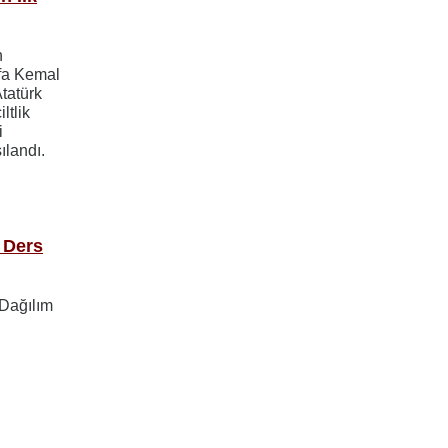
n
afa Kemal
tatürk
ltlik
i
ılandı.
k Ders
 Dağılım