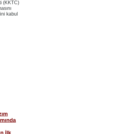
ti (KKTC)
masını
ini kabul
zım
ımında
n İlk