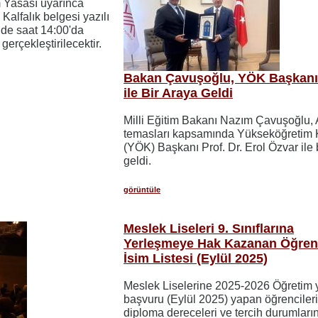
m Yasası uyarınca
 Kalfalık belgesi yazılı
nde saat 14:00'da
gerçekleştirilecektir.
Bakan Çavuşoğlu, YÖK Başkanı
ile Bir Araya Geldi
Milli Eğitim Bakanı Nazım Çavuşoğlu,
temasları kapsamında Yükseköğretim 
(YÖK) Başkanı Prof. Dr. Erol Özvar ile 
geldi.
görüntüle
Meslek Liseleri 9. Sınıflarına
Yerleşmeye Hak Kazanan Öğrenc
İsim Listesi (Eylül 2025)
Meslek Liselerine 2025-2026 Öğretim y
başvuru (Eylül 2025) yapan öğrenciler
diploma dereceleri ve tercih durumları