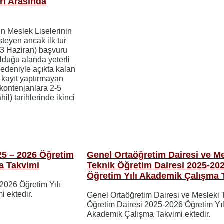
eri Arasında
in Meslek Liselerinin
steyen ancak ilk tur
23 Haziran) başvuru
duğu alanda yeterli
deniyle açıkta kalan
 kayıt yaptırmayan
 kontenjanlara 2-5
hil) tarihlerinde ikinci
025 – 2026 Öğretim
Genel Ortaöğretim Dairesi ve Me
a Takvimi
Teknik Öğretim Dairesi 2025-20
Öğretim Yılı Akademik Çalışma 
 2026 Öğretim Yılı
 ektedir.
Genel Ortaöğretim Dairesi ve Mesleki 
Öğretim Dairesi 2025-2026 Öğretim Yıl
Akademik Çalışma Takvimi ektedir.